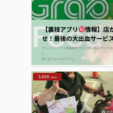
【裏技アプリ
情報】店
せ！最後の大出血サービ
デリバリーアプリ戦国時代 デリバリー系のアプリ活
た ...
-
使えるスマホアプリ
3,699
view
201