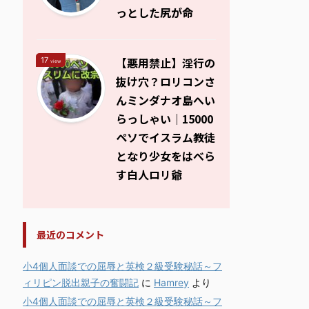
っとした尻が命
【悪用禁止】淫行の
17
view
抜け穴？ロリコンさ
んミンダナオ島へい
らっしゃい｜15000
ペソでイスラム教徒
となり少女をはべら
す白人ロリ爺
最近のコメント
小4個人面談での屈辱と英検２級受験秘話～フ
ィリピン脱出親子の奮闘記
に
Hamrey
より
小4個人面談での屈辱と英検２級受験秘話～フ