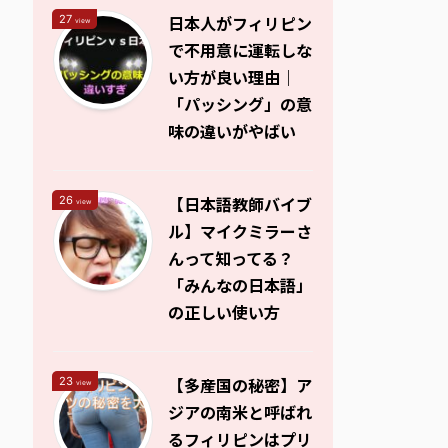
日本人がフィリピン
27
view
で不用意に運転しな
い方が良い理由｜
「パッシング」の意
味の違いがやばい
【日本語教師バイブ
26
view
ル】マイクミラーさ
んって知ってる？
「みんなの日本語」
の正しい使い方
【多産国の秘密】ア
23
view
ジアの南米と呼ばれ
るフィリピンはプリ