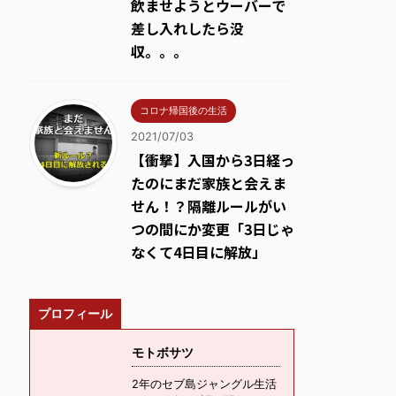
飲ませようとウーバーで
差し入れしたら没
収。。。
コロナ帰国後の生活
2021/07/03
【衝撃】入国から3日経っ
たのにまだ家族と会えま
せん！？隔離ルールがい
つの間にか変更「3日じゃ
なくて4日目に解放」
プロフィール
モトボサツ
2年のセブ島ジャングル生活