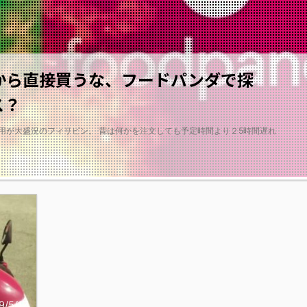
から直接買うな、フードパンダで探
ス？
用が大盛況のフィリピン。 昔は何かを注文しても予定時間より２5時間遅れ
2019/9/17
9/5/17