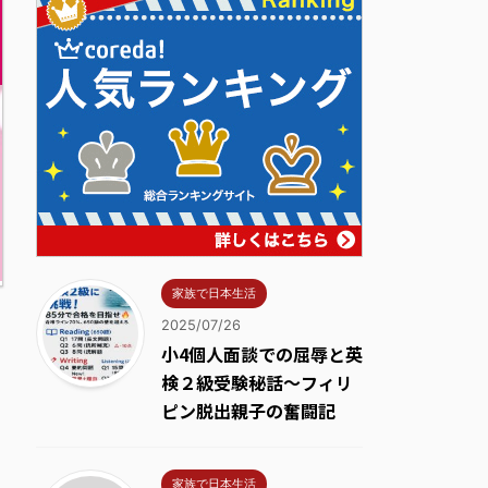
家族で日本生活
2025/07/26
小4個人面談での屈辱と英
検２級受験秘話～フィリ
ピン脱出親子の奮闘記
家族で日本生活