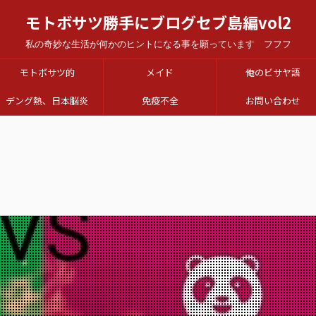
モトボサツ勝手にブログセブ島編vol2
私の奇妙な生活が何かのヒントになる事を願っています フフフ
モトボサツ的
メイド
俺のビサヤ語
デング熱、日本脳炎
免疫不全
お問い合わせ