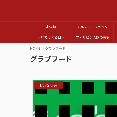
未分類
カルチャーショック
現地でウケる日本
フィリピン人嫁の実態
HOME
>
グラブフード
グラブフード
1,572
view