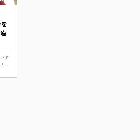
手を
の違
ったで
...