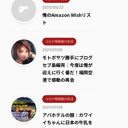
2025/05/23
俺のAmazon Wishリス
ト
コロナ帰国後の生活
2021/07/05
モトボサツ勝手にブログ
セブ島編完｜今度は俺が
迎えに行く番だ！福岡空
港で感動の再会
コロナ帰国後の生活
2021/07/04
アパホテルの闇｜カワイ
イちゃんに日本の牛乳を