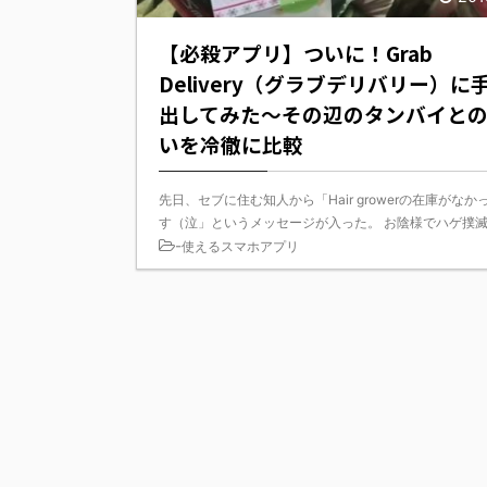
【必殺アプリ】ついに！Grab
Delivery（グラブデリバリー）に
出してみた～その辺のタンバイと
いを冷徹に比較
先日、セブに住む知人から「Hair growerの在庫がなか
す（泣」というメッセージが入った。 お陰様でハゲ撲滅ス 
-
使えるスマホアプリ