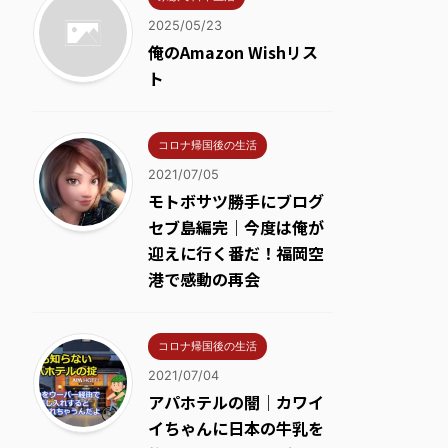
2025/05/23
俺のAmazon Wishリス
ト
コロナ帰国後の生活
2021/07/05
モトボサツ勝手にブログ
セブ島編完｜今度は俺が
迎えに行く番だ！福岡空
港で感動の再会
コロナ帰国後の生活
2021/07/04
アパホテルの闇｜カワイ
イちゃんに日本の牛乳を