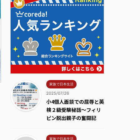
家族で日本生活
2025/07/26
小4個人面談での屈辱と英
検２級受験秘話～フィリ
ピン脱出親子の奮闘記
家族で日本生活