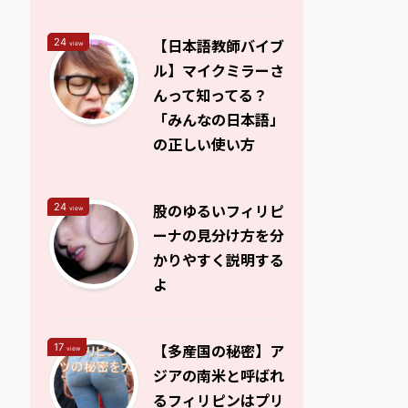
【日本語教師バイブ
24
view
ル】マイクミラーさ
んって知ってる？
「みんなの日本語」
の正しい使い方
股のゆるいフィリピ
24
view
ーナの見分け方を分
かりやすく説明する
よ
【多産国の秘密】ア
17
view
ジアの南米と呼ばれ
るフィリピンはプリ