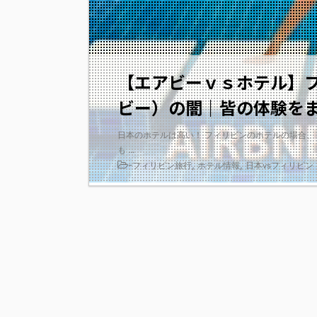
【エアビーｖｓホテル】フ
ビー）の闇｜皆の体験を
日本のホテルは高い！ フィリピンのホテルの場合、
も ...
-
,
,
フィリピン旅行
ホテル情報
日本vsフィリピン