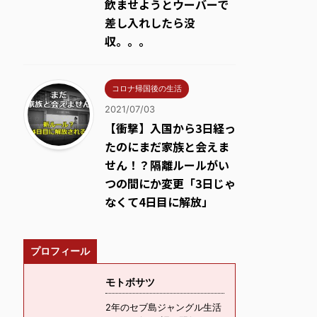
飲ませようとウーバーで
差し入れしたら没
収。。。
コロナ帰国後の生活
2021/07/03
【衝撃】入国から3日経っ
たのにまだ家族と会えま
せん！？隔離ルールがい
つの間にか変更「3日じゃ
なくて4日目に解放」
プロフィール
モトボサツ
2年のセブ島ジャングル生活