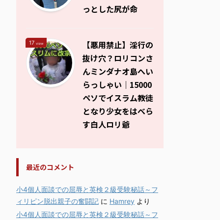
っとした尻が命
【悪用禁止】淫行の
17
view
抜け穴？ロリコンさ
んミンダナオ島へい
らっしゃい｜15000
ペソでイスラム教徒
となり少女をはべら
す白人ロリ爺
最近のコメント
小4個人面談での屈辱と英検２級受験秘話～フ
ィリピン脱出親子の奮闘記
に
Hamrey
より
小4個人面談での屈辱と英検２級受験秘話～フ