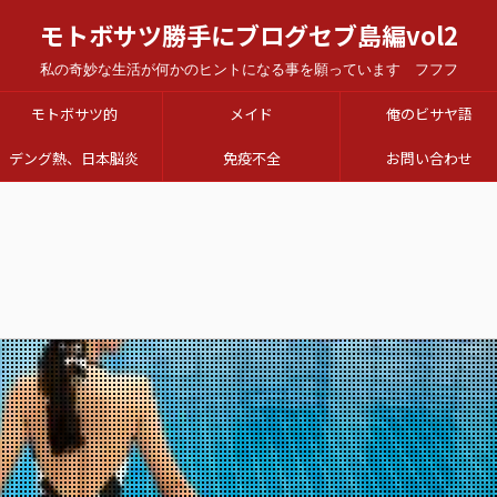
モトボサツ勝手にブログセブ島編vol2
私の奇妙な生活が何かのヒントになる事を願っています フフフ
モトボサツ的
メイド
俺のビサヤ語
デング熱、日本脳炎
免疫不全
お問い合わせ