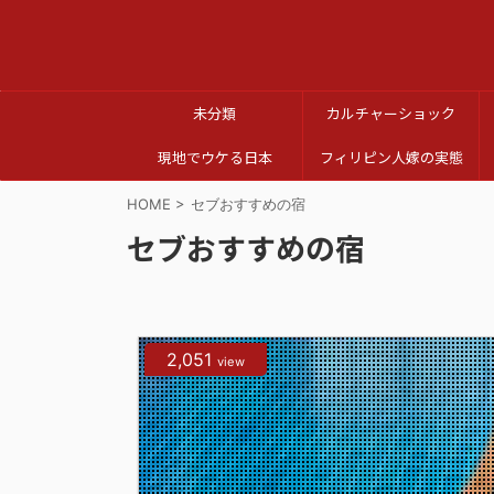
未分類
カルチャーショック
現地でウケる日本
フィリピン人嫁の実態
HOME
>
セブおすすめの宿
セブおすすめの宿
2,051
view