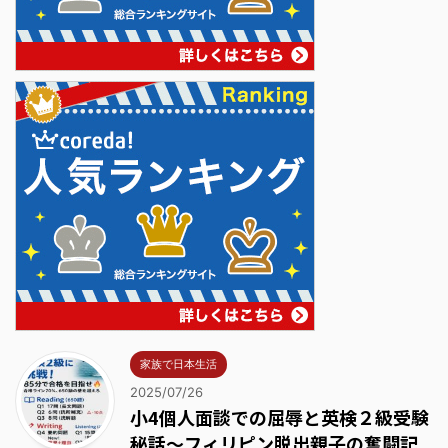
家族で日本生活
2025/07/26
小4個人面談での屈辱と英検２級受験
秘話～フィリピン脱出親子の奮闘記