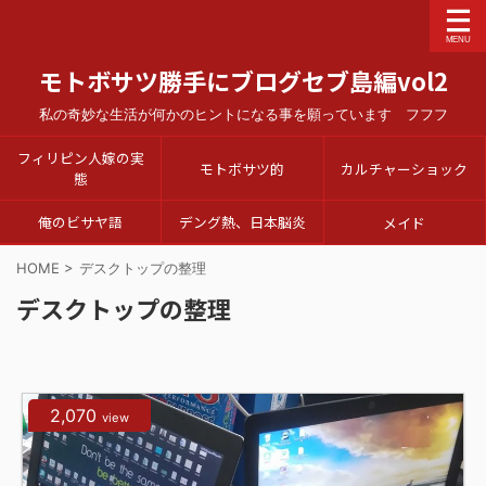
モトボサツ勝手にブログセブ島編vol2
私の奇妙な生活が何かのヒントになる事を願っています フフフ
フィリピン人嫁の実
モトボサツ的
カルチャーショック
態
俺のビサヤ語
デング熱、日本脳炎
メイド
HOME
>
デスクトップの整理
デスクトップの整理
2,070
view