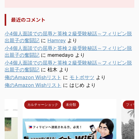
最近のコメント
小4個人面談での屈辱と英検２級受験秘話～フィリピン脱
出親子の奮闘記
に
Hamrey
より
小4個人面談での屈辱と英検２級受験秘話～フィリピン脱
出親子の奮闘記
に
memedayo
より
小4個人面談での屈辱と英検２級受験秘話～フィリピン脱
出親子の奮闘記
に
枯木
より
俺のAmazon Wishリスト
に
モトボサツ
より
俺のAmazon Wishリスト
に
はじめ
より
カルチャーショック
未分類
フィリ