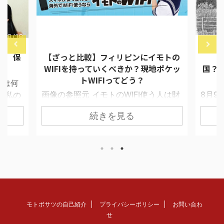
7/8/18
2018/4/30
報 保
【ざっと比較】フィリピンにイモトの
【
WIFIを持っていくべきか？現地ポケッ
国？
トWIFIってどう？
ては何
画像の参照元 イモトのWIFI使う人は財
8月9
 私の
布に余裕がある セブで留学生と接触す
ムが目
イド選
続きを見る
ると必ず聞くことにしている質問があ
星交
凄く早
る。 「あの、日本からポケットWIFI借
い季節
苦労す
りてきました？」 打率としてYESと答
える
。 達
える人は35％位だ。 私が聞く相手がほ
徴を一
あるとい
とんど30代以上の社会人ということも
気分
在9人
あるが、結構な割合で持ってきてい
TPO
ンボア
る。 セブは名ばかりの繋がらないWIFI
と思
y
スポットトがあり、フランチャイズコ
く】フ
くなも
モトボサツの自己紹介
プライバシーポリシー
お問い合わ
ーヒーショップでやっている2時間限定
国 平
んの世
せ