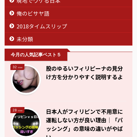
現地でウケる日本
俺のビサヤ語
2018タイムスリップ
未分類
今月の人気記事ベスト５
股のゆるいフィリピーナの見分
32
view
け方を分かりやすく説明するよ
日本人がフィリピンで不用意に
28
view
運転しない方が良い理由｜「パ
ッシング」の意味の違いがやば
い