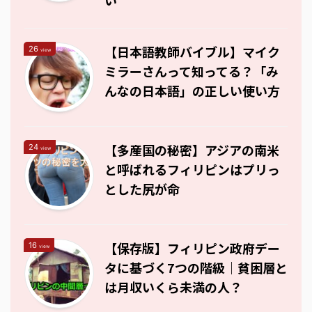
【日本語教師バイブル】マイク
26
view
ミラーさんって知ってる？「み
んなの日本語」の正しい使い方
【多産国の秘密】アジアの南米
24
view
と呼ばれるフィリピンはプリっ
とした尻が命
【保存版】フィリピン政府デー
16
view
タに基づく7つの階級｜貧困層と
は月収いくら未満の人？