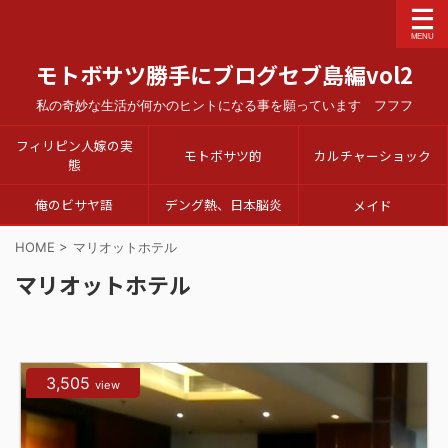
モトボサツ勝手にブログセブ島編vol2
私の奇妙な生活が何かのヒントになる事を願っています フフフ
フィリピン人嫁の実
モトボサツ的
カルチャーショック
態
俺のビサヤ語
デング熱、日本脳炎
メイド
HOME
>
マリオットホテル
マリオットホテル
3,505
view