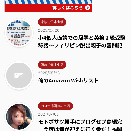
家族で日本生活
2025/07/26
小4個人面談での屈辱と英検２級受験
秘話～フィリピン脱出親子の奮闘記
家族で日本生活
2025/05/23
俺のAmazon Wishリスト
コロナ帰国後の生活
2021/07/05
モトボサツ勝手にブログセブ島編完
｜今度は俺が迎えに行く番だ！福岡