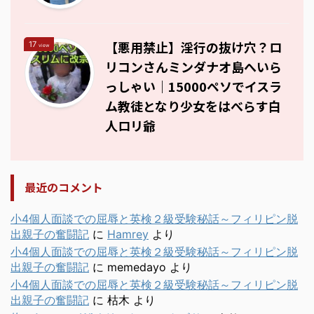
【悪用禁止】淫行の抜け穴？ロ
17
view
リコンさんミンダナオ島へいら
っしゃい｜15000ペソでイスラ
ム教徒となり少女をはべらす白
人ロリ爺
最近のコメント
小4個人面談での屈辱と英検２級受験秘話～フィリピン脱
出親子の奮闘記
に
Hamrey
より
小4個人面談での屈辱と英検２級受験秘話～フィリピン脱
出親子の奮闘記
に
memedayo
より
小4個人面談での屈辱と英検２級受験秘話～フィリピン脱
出親子の奮闘記
に
枯木
より