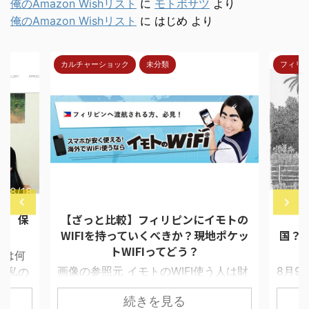
俺のAmazon Wishリスト
に
モトボサツ
より
俺のAmazon Wishリスト
に
はじめ
より
カルチャーショック
未分類
フィリ
7/8/18
2018/4/30
報 保
【ざっと比較】フィリピンにイモトの
【
WIFIを持っていくべきか？現地ポケッ
国？
トWIFIってどう？
ては何
画像の参照元 イモトのWIFI使う人は財
8月9
 私の
布に余裕がある セブで留学生と接触す
ムが目
イド選
続きを見る
ると必ず聞くことにしている質問があ
星交
凄く早