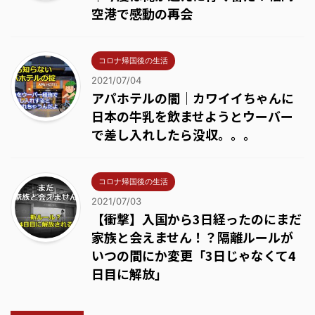
空港で感動の再会
コロナ帰国後の生活
2021/07/04
アパホテルの闇｜カワイイちゃんに
日本の牛乳を飲ませようとウーバー
で差し入れしたら没収。。。
コロナ帰国後の生活
2021/07/03
【衝撃】入国から3日経ったのにまだ
家族と会えません！？隔離ルールが
いつの間にか変更「3日じゃなくて4
日目に解放」