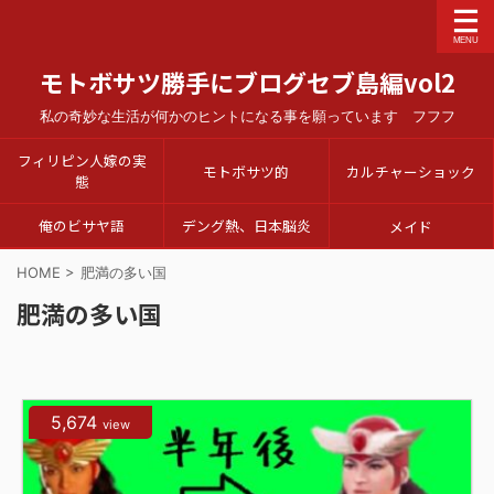
モトボサツ勝手にブログセブ島編vol2
私の奇妙な生活が何かのヒントになる事を願っています フフフ
フィリピン人嫁の実
モトボサツ的
カルチャーショック
態
俺のビサヤ語
デング熱、日本脳炎
メイド
HOME
>
肥満の多い国
肥満の多い国
5,674
view