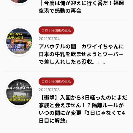
｜今度は俺が迎えに行く番だ！福岡
空港で感動の再会
コロナ帰国後の生活
2021/07/04
アパホテルの闇｜カワイイちゃんに
日本の牛乳を飲ませようとウーバー
で差し入れしたら没収。。。
コロナ帰国後の生活
2021/07/03
【衝撃】入国から3日経ったのにまだ
家族と会えません！？隔離ルールが
いつの間にか変更「3日じゃなくて4
日目に解放」