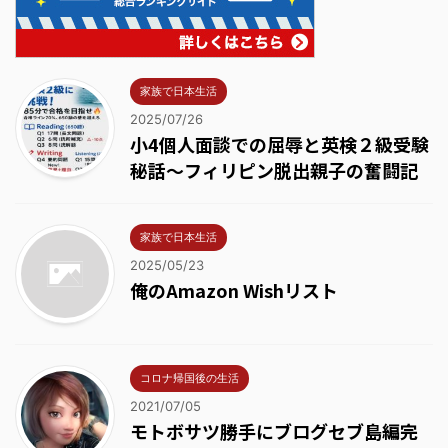
家族で日本生活
2025/07/26
小4個人面談での屈辱と英検２級受験
秘話～フィリピン脱出親子の奮闘記
家族で日本生活
2025/05/23
俺のAmazon Wishリスト
コロナ帰国後の生活
2021/07/05
モトボサツ勝手にブログセブ島編完