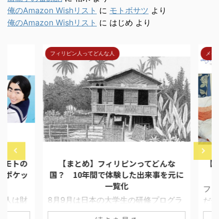
俺のAmazon Wishリスト
に
モトボサツ
より
俺のAmazon Wishリスト
に
はじめ
より
フィリピン人ってどんな人
メイド
8/4/30
2017/9/10
モトの
【まとめ】フィリピンってどんな
【重
ポケッ
国？ 10年間で体験した出来事を元に
一覧化
フィ
う人は財
8月9月は日本の大学生の研修プログラ
だが、
接触す
ムが目白押し。 私にとっても大学生惑
近所