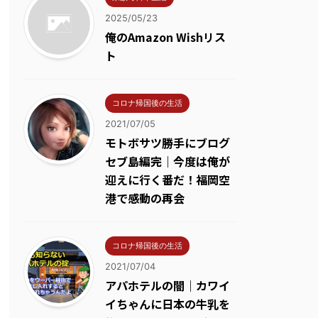
2025/05/23
俺のAmazon Wishリス
ト
コロナ帰国後の生活
2021/07/05
モトボサツ勝手にブログ
セブ島編完｜今度は俺が
迎えに行く番だ！福岡空
港で感動の再会
コロナ帰国後の生活
2021/07/04
アパホテルの闇｜カワイ
イちゃんに日本の牛乳を