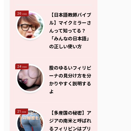
【日本語教師バイブ
26
view
ル】マイクミラーさ
んって知ってる？
「みんなの日本語」
の正しい使い方
股のゆるいフィリピ
24
view
ーナの見分け方を分
かりやすく説明する
よ
【多産国の秘密】ア
21
view
ジアの南米と呼ばれ
るフィリピンはプリ