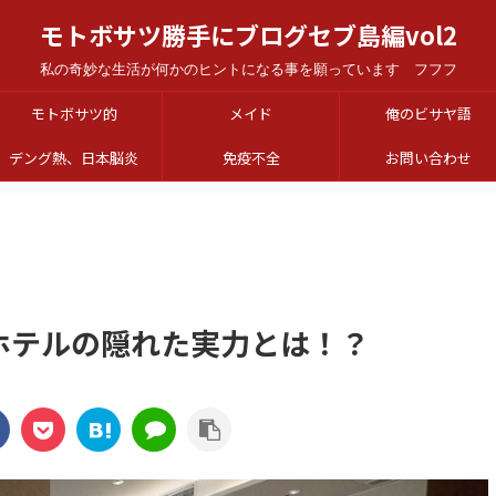
モトボサツ勝手にブログセブ島編vol2
私の奇妙な生活が何かのヒントになる事を願っています フフフ
モトボサツ的
メイド
俺のビサヤ語
デング熱、日本脳炎
免疫不全
お問い合わせ
ホテルの隠れた実力とは！？