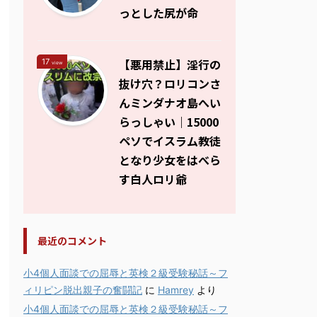
っとした尻が命
【悪用禁止】淫行の
17
view
抜け穴？ロリコンさ
んミンダナオ島へい
らっしゃい｜15000
ペソでイスラム教徒
となり少女をはべら
す白人ロリ爺
最近のコメント
小4個人面談での屈辱と英検２級受験秘話～フ
ィリピン脱出親子の奮闘記
に
Hamrey
より
小4個人面談での屈辱と英検２級受験秘話～フ