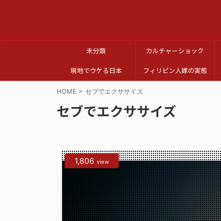
未分類
カルチャーショック
現地でウケる日本
フィリピン人嫁の実態
HOME
>
セブでエクササイズ
セブでエクササイズ
1,806
view