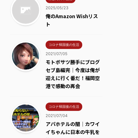
2025/05/23
俺のAmazon Wishリス
ト
コロナ帰国後の生活
2021/07/05
モトボサツ勝手にブログ
セブ島編完｜今度は俺が
迎えに行く番だ！福岡空
港で感動の再会
コロナ帰国後の生活
2021/07/04
アパホテルの闇｜カワイ
イちゃんに日本の牛乳を