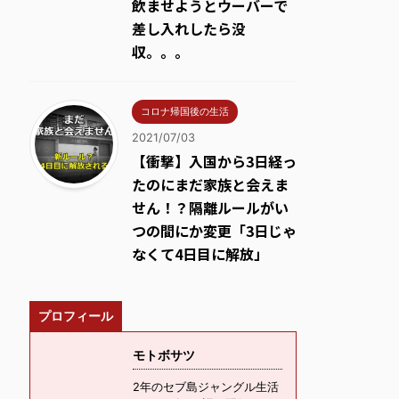
飲ませようとウーバーで
差し入れしたら没
収。。。
コロナ帰国後の生活
2021/07/03
【衝撃】入国から3日経っ
たのにまだ家族と会えま
せん！？隔離ルールがい
つの間にか変更「3日じゃ
なくて4日目に解放」
プロフィール
モトボサツ
2年のセブ島ジャングル生活