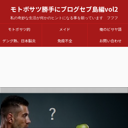
モトボサツ勝手にブログセブ島編vol2
私の奇妙な生活が何かのヒントになる事を願っています フフフ
モトボサツ的
メイド
俺のビサヤ語
デング熱、日本脳炎
免疫不全
お問い合わせ