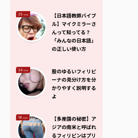
【日本語教師バイブ
25
view
ル】マイクミラーさ
んって知ってる？
「みんなの日本語」
の正しい使い方
股のゆるいフィリピ
24
view
ーナの見分け方を分
かりやすく説明する
よ
【多産国の秘密】ア
18
view
ジアの南米と呼ばれ
るフィリピンはプリ