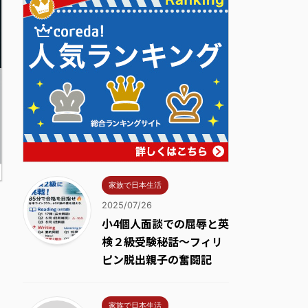
家族で日本生活
2025/07/26
小4個人面談での屈辱と英
検２級受験秘話～フィリ
ピン脱出親子の奮闘記
家族で日本生活