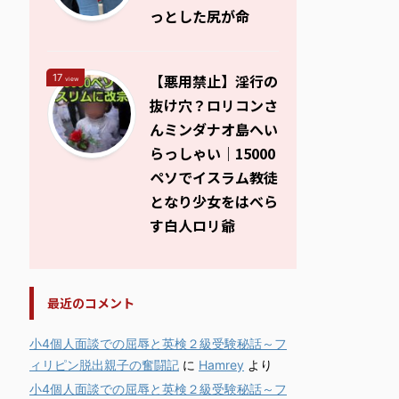
っとした尻が命
【悪用禁止】淫行の
17
view
抜け穴？ロリコンさ
んミンダナオ島へい
らっしゃい｜15000
ペソでイスラム教徒
となり少女をはべら
す白人ロリ爺
最近のコメント
小4個人面談での屈辱と英検２級受験秘話～フ
ィリピン脱出親子の奮闘記
に
Hamrey
より
小4個人面談での屈辱と英検２級受験秘話～フ