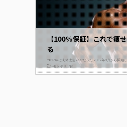
【100％保証】これで痩
る
2017年は肉体改造Yearだった 2017年9月から開
-
モトボサツ的