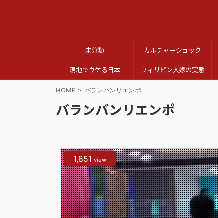
未分類
カルチャーショック
現地でウケる日本
フィリピン人嫁の実態
HOME
>
バランバンリエンポ
バランバンリエンポ
1,851
view