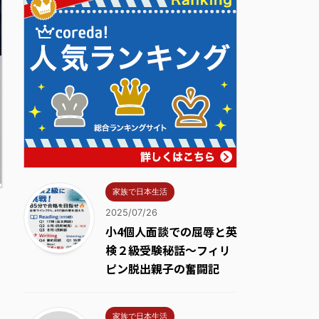
家族で日本生活
2025/07/26
小4個人面談での屈辱と英
検２級受験秘話～フィリ
ピン脱出親子の奮闘記
家族で日本生活