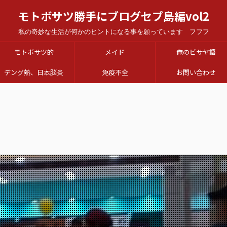
モトボサツ勝手にブログセブ島編vol2
私の奇妙な生活が何かのヒントになる事を願っています フフフ
モトボサツ的
メイド
俺のビサヤ語
デング熱、日本脳炎
免疫不全
お問い合わせ