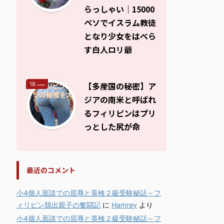
らっしゃい｜15000
ペソでイスラム教徒
となり少女をはべら
す白人ロリ爺
【多産国の秘密】ア
18
view
ジアの南米と呼ばれ
るフィリピンはプリ
っとした尻が命
最近のコメント
小4個人面談での屈辱と英検２級受験秘話～フ
ィリピン脱出親子の奮闘記
に
Hamrey
より
小4個人面談での屈辱と英検２級受験秘話～フ