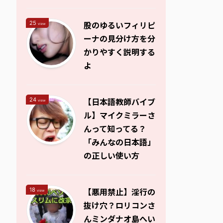
股のゆるいフィリピ
25
view
ーナの見分け方を分
かりやすく説明する
よ
【日本語教師バイブ
24
view
ル】マイクミラーさ
んって知ってる？
「みんなの日本語」
の正しい使い方
【悪用禁止】淫行の
18
view
抜け穴？ロリコンさ
んミンダナオ島へい