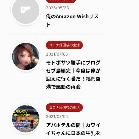
2025/05/23
俺のAmazon Wishリス
ト
コロナ帰国後の生活
2021/07/05
モトボサツ勝手にブログ
セブ島編完｜今度は俺が
迎えに行く番だ！福岡空
港で感動の再会
コロナ帰国後の生活
2021/07/04
アパホテルの闇｜カワイ
イちゃんに日本の牛乳を