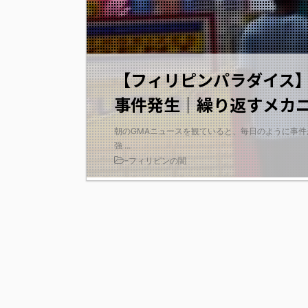
【フィリピンパラダイス
事件発生｜繰り返すメカ
朝のGMAニュースを観ていると、毎日のように事件
強 ...
-
フィリピンの闇