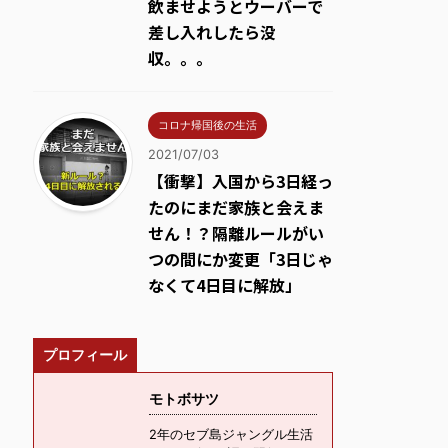
飲ませようとウーバーで
差し入れしたら没
収。。。
コロナ帰国後の生活
2021/07/03
【衝撃】入国から3日経っ
たのにまだ家族と会えま
せん！？隔離ルールがい
つの間にか変更「3日じゃ
なくて4日目に解放」
プロフィール
モトボサツ
2年のセブ島ジャングル生活