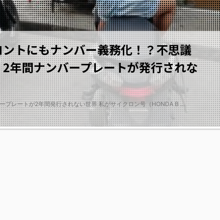
ロントにもナンバー義務化！？不思議
・2年間ナンバープレートが発行されな
プレートが2年間発行されない世界 私がサイクロン号（HONDA B ...
2019/4/16