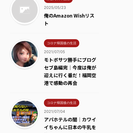
2025/05/23
俺のAmazon Wishリス
ト
コロナ帰国後の生活
2021/07/05
モトボサツ勝手にブログ
セブ島編完｜今度は俺が
迎えに行く番だ！福岡空
港で感動の再会
コロナ帰国後の生活
2021/07/04
アパホテルの闇｜カワイ
イちゃんに日本の牛乳を