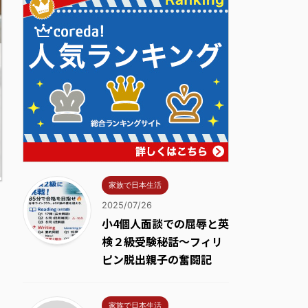
家族で日本生活
2025/07/26
小4個人面談での屈辱と英
検２級受験秘話～フィリ
ピン脱出親子の奮闘記
家族で日本生活