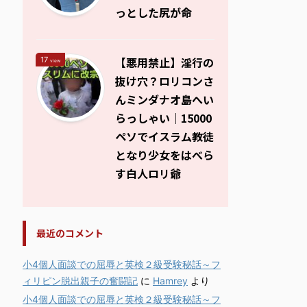
っとした尻が命
【悪用禁止】淫行の
17
view
抜け穴？ロリコンさ
んミンダナオ島へい
らっしゃい｜15000
ペソでイスラム教徒
となり少女をはべら
す白人ロリ爺
最近のコメント
小4個人面談での屈辱と英検２級受験秘話～フ
ィリピン脱出親子の奮闘記
に
Hamrey
より
小4個人面談での屈辱と英検２級受験秘話～フ