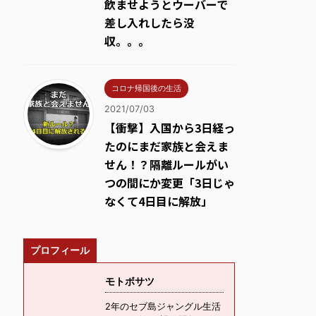
飲ませようとウーバーで
差し入れしたら没
収。。。
コロナ帰国後の生活
2021/07/03
【衝撃】入国から3日経っ
たのにまだ家族と会えま
せん！？隔離ルールがい
つの間にか変更「3日じゃ
なくて4日目に解放」
プロフィール
モトボサツ
2年のセブ島ジャングル生活