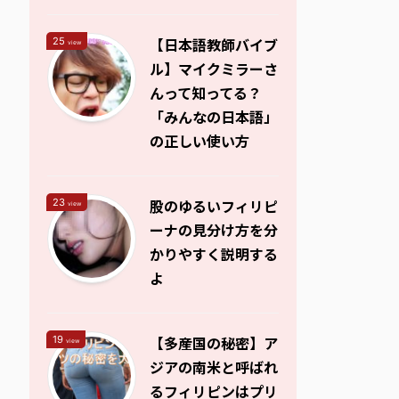
【日本語教師バイブ
25
view
ル】マイクミラーさ
んって知ってる？
「みんなの日本語」
の正しい使い方
股のゆるいフィリピ
23
view
ーナの見分け方を分
かりやすく説明する
よ
【多産国の秘密】ア
19
view
ジアの南米と呼ばれ
るフィリピンはプリ