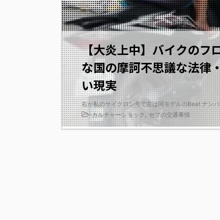
【大炎上中】バイクのフ
な国の摩訶不思議な法律
い現実
右が私のサイクロン号で左は同モデルのBeat ナンバー
-
,
カルチャーショック
セブの交通事情