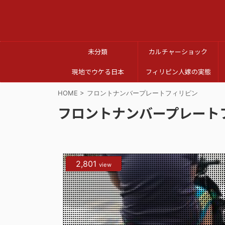
未分類
カルチャーショック
現地でウケる日本
フィリピン人嫁の実態
HOME
>
フロントナンバープレートフィリピン
フロントナンバープレート
2,801
view