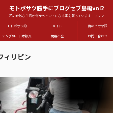
モトボサツ勝手にブログセブ島編vol2
私の奇妙な生活が何かのヒントになる事を願っています フフフ
モトボサツ的
メイド
俺のビサヤ語
デング熱、日本脳炎
免疫不全
お問い合わせ
フィリピン