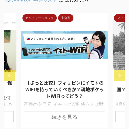
カルチャーショック
未分類
フィリ
7/8/18
2018/4/30
報 保
【ざっと比較】フィリピンにイモトの
【
WIFIを持っていくべきか？現地ポケッ
国？
トWIFIってどう？
ては何
画像の参照元 イモトのWIFI使う人は財
8月9
 私の
布に余裕がある セブで留学生と接触す
ムが目
イド選
続きを見る
ると必ず聞くことにしている質問があ
星交
凄く早
る。 「あの、日本からポケットWIFI借
い季節
苦労す