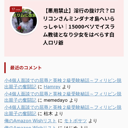
【悪用禁止】淫行の抜け穴？ロ
17
view
リコンさんミンダナオ島へいら
っしゃい｜15000ペソでイスラ
ム教徒となり少女をはべらす白
人ロリ爺
最近のコメント
小4個人面談での屈辱と英検２級受験秘話～フィリピン脱
出親子の奮闘記
に
Hamrey
より
小4個人面談での屈辱と英検２級受験秘話～フィリピン脱
出親子の奮闘記
に
memedayo
より
小4個人面談での屈辱と英検２級受験秘話～フィリピン脱
出親子の奮闘記
に
枯木
より
俺のAmazon Wishリスト
に
モトボサツ
より
俺のAmazon Wishリスト
に
はじめ
より