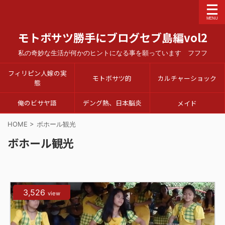
モトボサツ勝手にブログセブ島編vol2
私の奇妙な生活が何かのヒントになる事を願っています フフフ
フィリピン人嫁の実
モトボサツ的
カルチャーショック
態
俺のビサヤ語
デング熱、日本脳炎
メイド
HOME
>
ボホール観光
ボホール観光
3,526
view