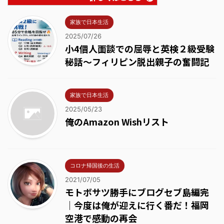
家族で日本生活
2025/07/26
小4個人面談での屈辱と英検２級受験
秘話～フィリピン脱出親子の奮闘記
家族で日本生活
2025/05/23
俺のAmazon Wishリスト
コロナ帰国後の生活
2021/07/05
モトボサツ勝手にブログセブ島編完
｜今度は俺が迎えに行く番だ！福岡
空港で感動の再会