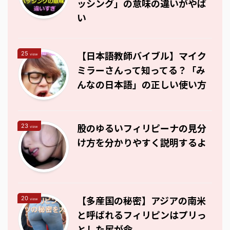
ッシング」の意味の違いがやば
い
【日本語教師バイブル】マイク
25
view
ミラーさんって知ってる？「み
んなの日本語」の正しい使い方
股のゆるいフィリピーナの見分
23
view
け方を分かりやすく説明するよ
【多産国の秘密】アジアの南米
20
view
と呼ばれるフィリピンはプリっ
とした尻が命