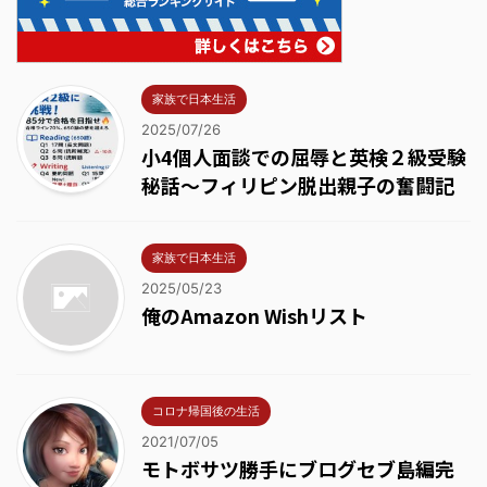
家族で日本生活
2025/07/26
小4個人面談での屈辱と英検２級受験
秘話～フィリピン脱出親子の奮闘記
家族で日本生活
2025/05/23
俺のAmazon Wishリスト
コロナ帰国後の生活
2021/07/05
モトボサツ勝手にブログセブ島編完