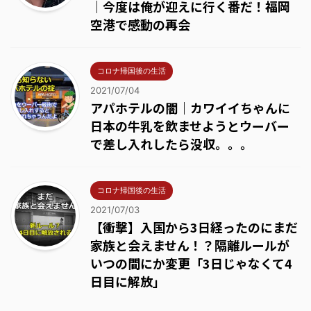
｜今度は俺が迎えに行く番だ！福岡
空港で感動の再会
コロナ帰国後の生活
2021/07/04
アパホテルの闇｜カワイイちゃんに
日本の牛乳を飲ませようとウーバー
で差し入れしたら没収。。。
コロナ帰国後の生活
2021/07/03
【衝撃】入国から3日経ったのにまだ
家族と会えません！？隔離ルールが
いつの間にか変更「3日じゃなくて4
日目に解放」