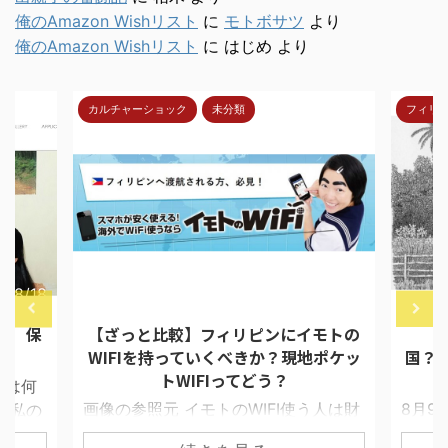
俺のAmazon Wishリスト
に
モトボサツ
より
俺のAmazon Wishリスト
に
はじめ
より
カルチャーショック
未分類
フィリ
7/8/18
2018/4/30
報 保
【ざっと比較】フィリピンにイモトの
【
WIFIを持っていくべきか？現地ポケッ
国？
トWIFIってどう？
ては何
画像の参照元 イモトのWIFI使う人は財
8月9
 私の
布に余裕がある セブで留学生と接触す
ムが目
イド選