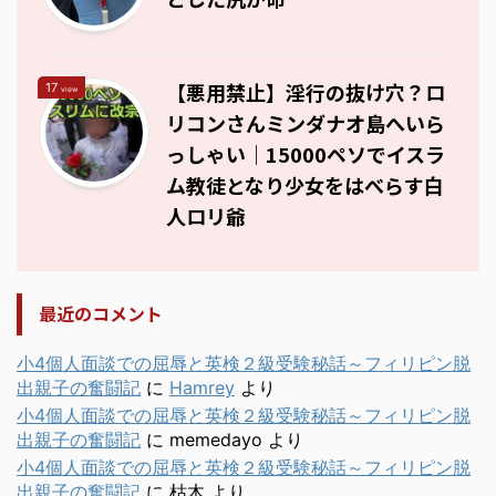
【悪用禁止】淫行の抜け穴？ロ
17
view
リコンさんミンダナオ島へいら
っしゃい｜15000ペソでイスラ
ム教徒となり少女をはべらす白
人ロリ爺
最近のコメント
小4個人面談での屈辱と英検２級受験秘話～フィリピン脱
出親子の奮闘記
に
Hamrey
より
小4個人面談での屈辱と英検２級受験秘話～フィリピン脱
出親子の奮闘記
に
memedayo
より
小4個人面談での屈辱と英検２級受験秘話～フィリピン脱
出親子の奮闘記
に
枯木
より