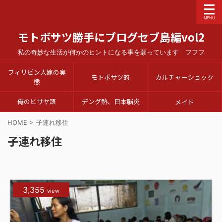
モトボサツ勝手にブログセブ島編vol2
私の奇妙な生活が何かのヒントになる事を願っています フフフ
フィリピン人嫁の実
モトボサツ的
カルチャーショック
態
俺のビサヤ語
デング熱、日本脳炎
メイド
HOME
>
子連れ移住
子連れ移住
3,355
view