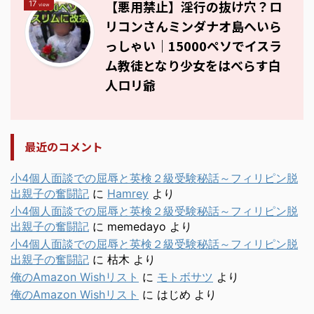
【悪用禁止】淫行の抜け穴？ロ
17
view
リコンさんミンダナオ島へいら
っしゃい｜15000ペソでイスラ
ム教徒となり少女をはべらす白
人ロリ爺
最近のコメント
小4個人面談での屈辱と英検２級受験秘話～フィリピン脱
出親子の奮闘記
に
Hamrey
より
小4個人面談での屈辱と英検２級受験秘話～フィリピン脱
出親子の奮闘記
に
memedayo
より
小4個人面談での屈辱と英検２級受験秘話～フィリピン脱
出親子の奮闘記
に
枯木
より
俺のAmazon Wishリスト
に
モトボサツ
より
俺のAmazon Wishリスト
に
はじめ
より