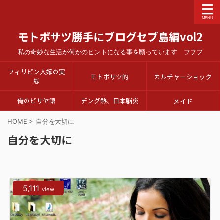
モトボサツ勝手にブログセブ島編vol2
私の奇妙な生活が何かのヒントになる事を願っています フフフ
フィリピン人嫁の実
モトボサツ的
カルチャーショック
態
俺のビサヤ語
デング熱、日本脳炎
メイド
HOME
>
自分を大切に
自分を大切に
5,111
view