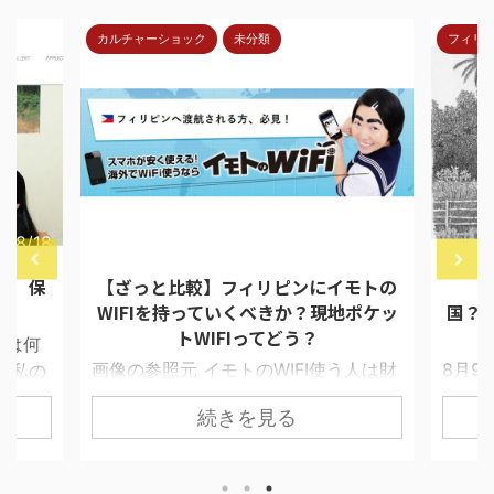
カルチャーショック
未分類
フィリ
7/8/18
2018/4/30
報 保
【ざっと比較】フィリピンにイモトの
【
WIFIを持っていくべきか？現地ポケッ
国？
トWIFIってどう？
ては何
画像の参照元 イモトのWIFI使う人は財
8月9
 私の
布に余裕がある セブで留学生と接触す
ムが目
イド選
続きを見る
ると必ず聞くことにしている質問があ
星交
凄く早
る。 「あの、日本からポケットWIFI借
い季節
苦労す
りてきました？」 打率としてYESと答
える
。 達