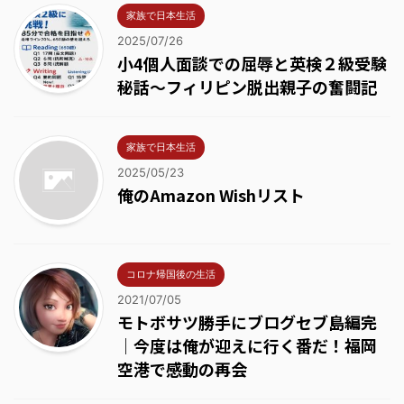
家族で日本生活
2025/07/26
小4個人面談での屈辱と英検２級受験
秘話～フィリピン脱出親子の奮闘記
家族で日本生活
2025/05/23
俺のAmazon Wishリスト
コロナ帰国後の生活
2021/07/05
モトボサツ勝手にブログセブ島編完
｜今度は俺が迎えに行く番だ！福岡
空港で感動の再会