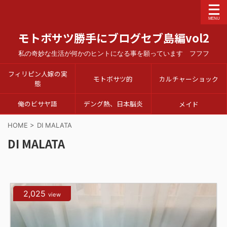
モトボサツ勝手にブログセブ島編vol2
私の奇妙な生活が何かのヒントになる事を願っています フフフ
フィリピン人嫁の実
モトボサツ的
カルチャーショック
態
俺のビサヤ語
デング熱、日本脳炎
メイド
HOME
>
DI MALATA
DI MALATA
2,025
view