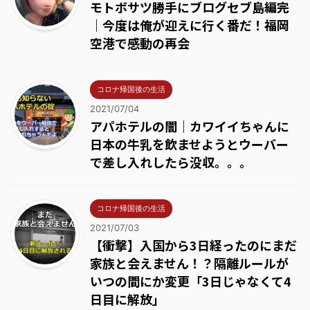
モトボサツ勝手にブログセブ島編完
｜今度は俺が迎えに行く番だ！福岡
空港で感動の再会
コロナ帰国後の生活
2021/07/04
アパホテルの闇｜カワイイちゃんに
日本の牛乳を飲ませようとウーバー
で差し入れしたら没収。。。
コロナ帰国後の生活
2021/07/03
【衝撃】入国から3日経ったのにまだ
家族と会えません！？隔離ルールが
いつの間にか変更「3日じゃなくて4
日目に解放」