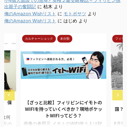
小4個人面談での屈辱と英検２級受験秘話～フィリピン脱
出親子の奮闘記
に
枯木
より
俺のAmazon Wishリスト
に
モトボサツ
より
俺のAmazon Wishリスト
に
はじめ
より
カルチャーショック
未分類
フィリ
7/8/18
2018/4/30
報 保
【ざっと比較】フィリピンにイモトの
【
WIFIを持っていくべきか？現地ポケッ
国？
トWIFIってどう？
ては何
画像の参照元 イモトのWIFI使う人は財
8月9
 私の