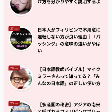
け方を分かりやすく説明するよ
日本人がフィリピンで不用意に
27
view
運転しない方が良い理由｜「パ
ッシング」の意味の違いがやば
い
【日本語教師バイブル】マイク
26
view
ミラーさんって知ってる？「み
んなの日本語」の正しい使い方
【多産国の秘密】アジアの南米
23
view
と呼ばれるフィリピンはプリっ