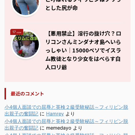
とした尻が命
【悪用禁止】淫行の抜け穴？ロ
17
view
リコンさんミンダナオ島へいら
っしゃい｜15000ペソでイスラ
ム教徒となり少女をはべらす白
人ロリ爺
最近のコメント
小4個人面談での屈辱と英検２級受験秘話～フィリピン脱
出親子の奮闘記
に
Hamrey
より
小4個人面談での屈辱と英検２級受験秘話～フィリピン脱
出親子の奮闘記
に
memedayo
より