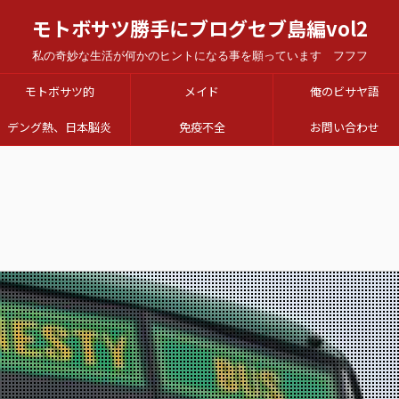
モトボサツ勝手にブログセブ島編vol2
私の奇妙な生活が何かのヒントになる事を願っています フフフ
モトボサツ的
メイド
俺のビサヤ語
デング熱、日本脳炎
免疫不全
お問い合わせ