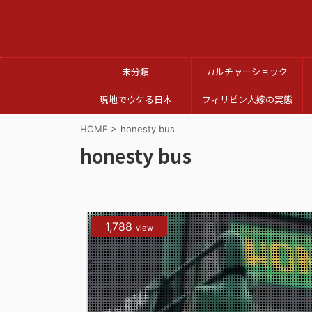
未分類
カルチャーショック
現地でウケる日本
フィリピン人嫁の実態
HOME
>
honesty bus
honesty bus
1,788
view