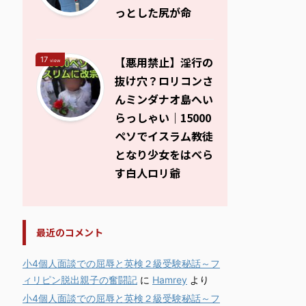
っとした尻が命
【悪用禁止】淫行の
17
view
抜け穴？ロリコンさ
んミンダナオ島へい
らっしゃい｜15000
ペソでイスラム教徒
となり少女をはべら
す白人ロリ爺
最近のコメント
小4個人面談での屈辱と英検２級受験秘話～フ
ィリピン脱出親子の奮闘記
に
Hamrey
より
小4個人面談での屈辱と英検２級受験秘話～フ