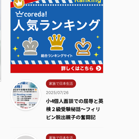
家族で日本生活
2025/07/26
小4個人面談での屈辱と英
検２級受験秘話～フィリ
ピン脱出親子の奮闘記
家族で日本生活