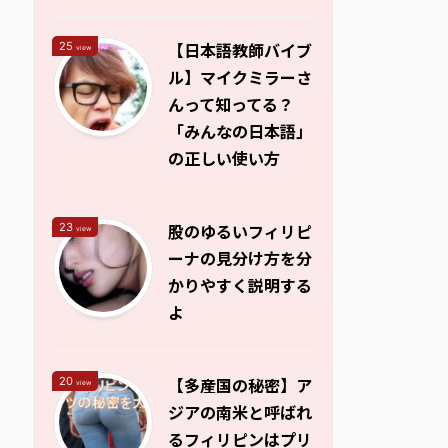
【日本語教師バイブ
25
view
ル】マイクミラーさ
んって知ってる？
「みんなの日本語」
の正しい使い方
股のゆるいフィリピ
23
view
ーナの見分け方を分
かりやすく説明する
よ
【多産国の秘密】ア
20
view
ジアの南米と呼ばれ
るフィリピンはプリ