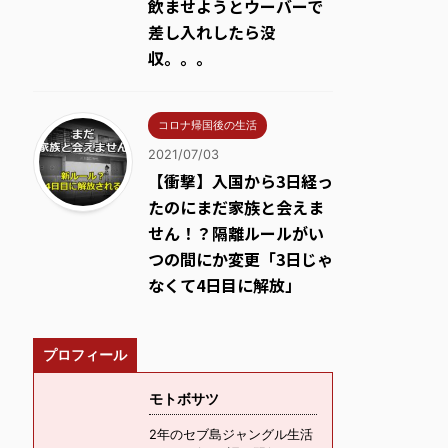
飲ませようとウーバーで
差し入れしたら没
収。。。
コロナ帰国後の生活
2021/07/03
【衝撃】入国から3日経っ
たのにまだ家族と会えま
せん！？隔離ルールがい
つの間にか変更「3日じゃ
なくて4日目に解放」
プロフィール
モトボサツ
2年のセブ島ジャングル生活