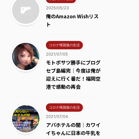
2025/05/23
俺のAmazon Wishリス
ト
コロナ帰国後の生活
2021/07/05
モトボサツ勝手にブログ
セブ島編完｜今度は俺が
迎えに行く番だ！福岡空
港で感動の再会
コロナ帰国後の生活
2021/07/04
アパホテルの闇｜カワイ
イちゃんに日本の牛乳を