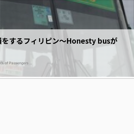
するフィリピン～Honesty busが
 of Passengers ...
2019/3/21