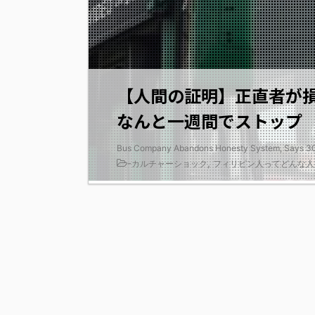
【人間の証明】正直者が損を
なんと一週間でストップ
Bus Company Abandons Honesty System, Says 30%
-
,
カルチャーショック
フィリピン人ってどんな人