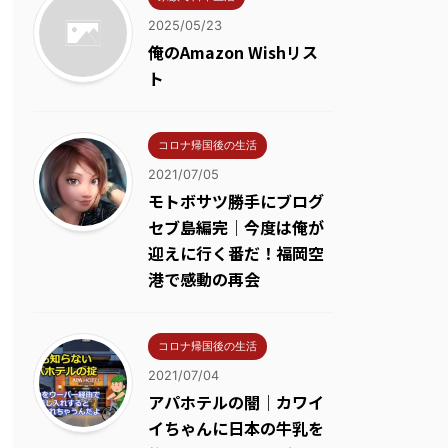
2025/05/23
俺のAmazon Wishリス
ト
コロナ帰国後の生活
2021/07/05
モトボサツ勝手にブログ
セブ島編完｜今度は俺が
迎えに行く番だ！福岡空
港で感動の再会
コロナ帰国後の生活
2021/07/04
アパホテルの闇｜カワイ
イちゃんに日本の牛乳を