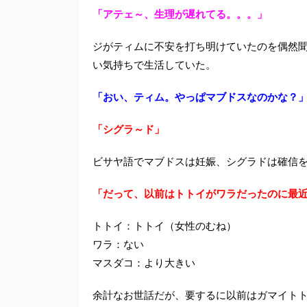
「アテェ～、生理が遅れてる。。。」
ジがティムに不安を打ち明けていたのを偶然
い気持ちで生活していた。
「おい、ティム。やっぱマブドスなのかな？
「シグラ～ド」
ビサヤ語でマブドスは妊娠、シグラドは確信
「だって、以前はトトイがワラだったのに最
トトイ：トトイ（女性のむね）
ワラ：ない
マスダコ：より大きい
余計なお世話だが、要するに以前はガマイト