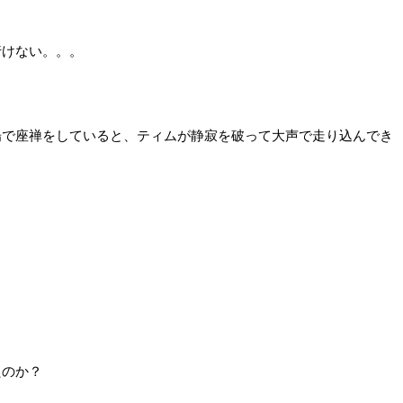
行けない。。。
場で座禅をしていると、ティムが静寂を破って大声で走り込んでき
。
たのか？