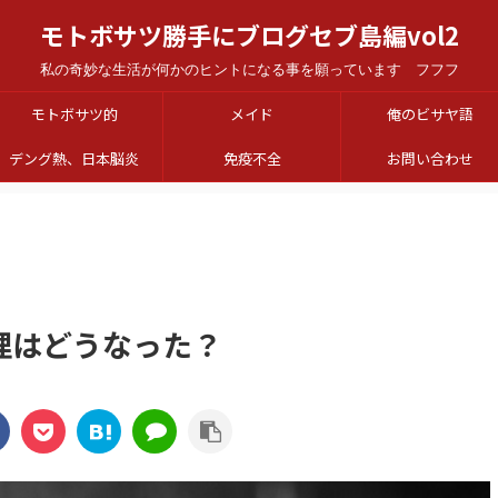
モトボサツ勝手にブログセブ島編vol2
私の奇妙な生活が何かのヒントになる事を願っています フフフ
モトボサツ的
メイド
俺のビサヤ語
デング熱、日本脳炎
免疫不全
お問い合わせ
理はどうなった？