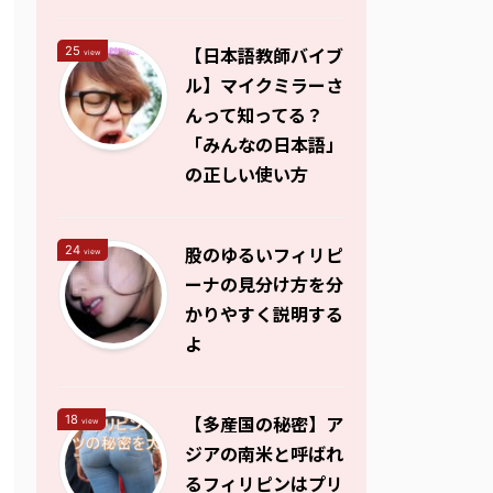
【日本語教師バイブ
25
view
ル】マイクミラーさ
んって知ってる？
「みんなの日本語」
の正しい使い方
股のゆるいフィリピ
24
view
ーナの見分け方を分
かりやすく説明する
よ
【多産国の秘密】ア
18
view
ジアの南米と呼ばれ
るフィリピンはプリ