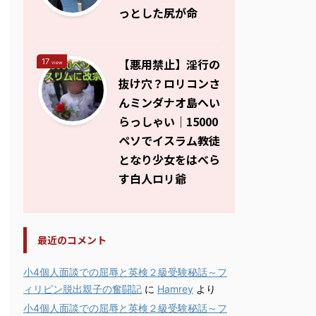
っとした尻が命
【悪用禁止】淫行の
17
view
抜け穴？ロリコンさ
んミンダナオ島へい
らっしゃい｜15000
ペソでイスラム教徒
となり少女をはべら
す白人ロリ爺
最近のコメント
小4個人面談での屈辱と英検２級受験秘話～フ
ィリピン脱出親子の奮闘記
に
Hamrey
より
小4個人面談での屈辱と英検２級受験秘話～フ