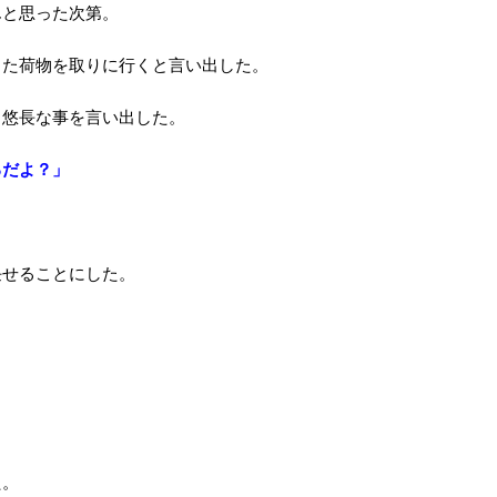
んと思った次第。
きた荷物を取りに行くと言い出した。
と悠長な事を言い出した。
るだよ？」
任せることにした。
た。