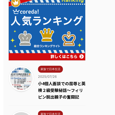
家族で日本生活
2025/07/26
小4個人面談での屈辱と英
検２級受験秘話～フィリ
ピン脱出親子の奮闘記
家族で日本生活