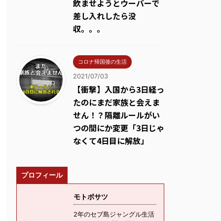
飲ませようとウーバーで
差し入れしたら没
収。。。
コロナ帰国後の生活
2021/07/03
【衝撃】入国から3日経っ
たのにまだ家族と会えま
せん！？隔離ルールがい
つの間にか変更「3日じゃ
なくて4日目に解放」
プロフィール
モトボサツ
2年のセブ島ジャングル生活