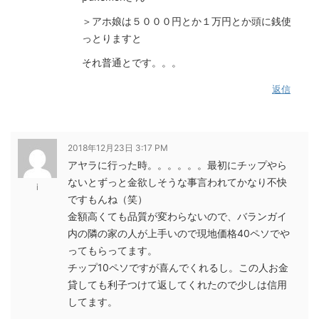
＞アホ娘は５０００円とか１万円とか頭に銭使
っとりますと
それ普通とです。。。
返信
2018年12月23日 3:17 PM
アヤラに行った時。。。。。。最初にチップやら
ないとずっと金欲しそうな事言われてかなり不快
i
ですもんね（笑）
金額高くても品質が変わらないので、バランガイ
内の隣の家の人が上手いので現地価格40ペソでや
ってもらってます。
チップ10ペソですが喜んでくれるし。この人お金
貸しても利子つけて返してくれたので少しは信用
してます。