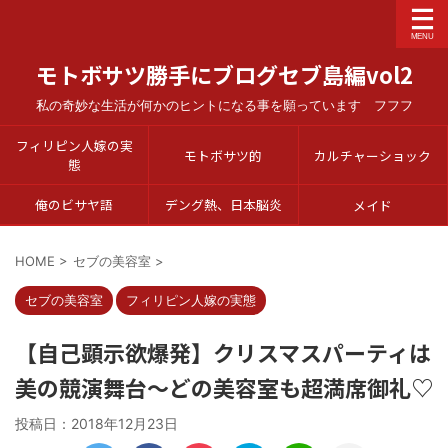
モトボサツ勝手にブログセブ島編vol2
私の奇妙な生活が何かのヒントになる事を願っています フフフ
フィリピン人嫁の実
モトボサツ的
カルチャーショック
態
俺のビサヤ語
デング熱、日本脳炎
メイド
HOME
>
セブの美容室
>
セブの美容室
フィリピン人嫁の実態
【自己顕示欲爆発】クリスマスパーティは
美の競演舞台～どの美容室も超満席御礼♡
投稿日：
2018年12月23日