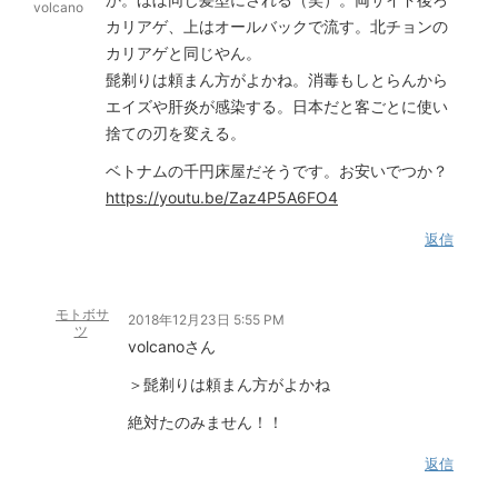
volcano
カリアゲ、上はオールバックで流す。北チョンの
カリアゲと同じやん。
髭剃りは頼まん方がよかね。消毒もしとらんから
エイズや肝炎が感染する。日本だと客ごとに使い
捨ての刃を変える。
ベトナムの千円床屋だそうです。お安いでつか？
https://youtu.be/Zaz4P5A6FO4
返信
モトボサ
2018年12月23日 5:55 PM
ツ
volcanoさん
＞髭剃りは頼まん方がよかね
絶対たのみません！！
返信