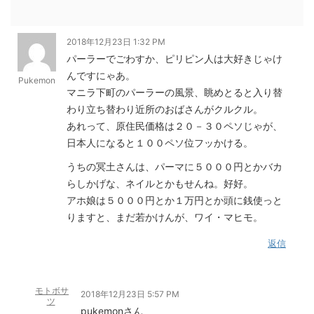
2018年12月23日 1:32 PM
パーラーでごわすか、ピリピン人は大好きじゃけ
んですにゃあ。
Pukemon
マニラ下町のパーラーの風景、眺めとると入り替
わり立ち替わり近所のおばさんがクルクル。
あれって、原住民価格は２０－３０ペソじゃが、
日本人になると１００ペソ位フッかける。
うちの冥土さんは、パーマに５０００円とかバカ
らしかげな、ネイルとかもせんね。好好。
アホ娘は５０００円とか１万円とか頭に銭使っと
りますと、まだ若かけんが、ワイ・マヒモ。
返信
モトボサ
2018年12月23日 5:57 PM
ツ
pukemonさん