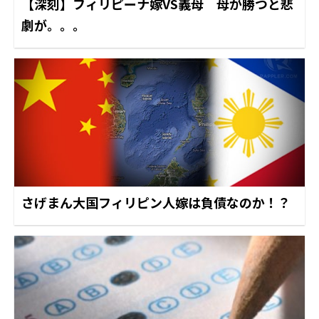
【深刻】フィリピーナ嫁VS義母 母が勝つと悲
劇が。。。
さげまん大国フィリピン人嫁は負債なのか！？