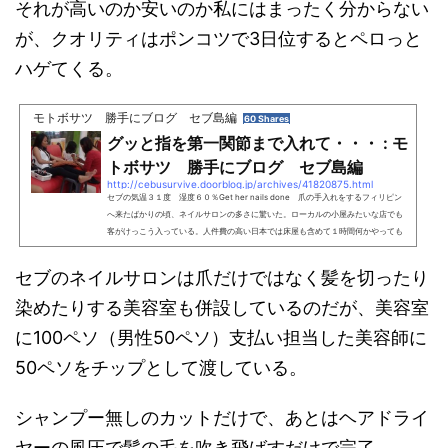
それが高いのか安いのか私にはまったく分からない
が、クオリティはポンコツで3日位するとペロっと
ハゲてくる。
モトボサツ 勝手にブログ セブ島編
60 Shares
グッと指を第一関節まで入れて・・・ : モ
トボサツ 勝手にブログ セブ島編
http://cebusurvive.doorblog.jp/archives/41820875.html
セブの気温３１度 湿度６０％Get her nails done 爪の手入れをするフィリピン
へ来たばかりの頃、ネイルサロンの多さに驚いた。ローカルの小屋みたいな店でも
客がけっこう入っている。人件費の高い日本では床屋も含めて１時間何かやっても
らうと結構な料金になる。汚れた足
セブのネイルサロンは爪だけではなく髪を切ったり
染めたりする美容室も併設しているのだが、美容室
に100ペソ（男性50ペソ）支払い担当した美容師に
50ペソをチップとして渡している。
シャンプー無しのカットだけで、あとはヘアドライ
ヤーの風圧で髪の毛を吹き飛ばすだけで完了。