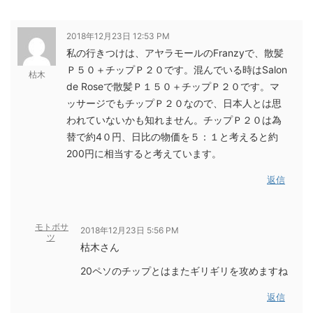
2018年12月23日 12:53 PM
私の行きつけは、アヤラモールのFranzyで、散髪
Ｐ５０＋チップＰ２０です。混んでいる時はSalon
枯木
de Roseで散髪Ｐ１５０＋チップＰ２０です。マ
ッサージでもチップＰ２０なので、日本人とは思
われていないかも知れません。チップＰ２０は為
替で約4０円、日比の物価を５：１と考えると約
200円に相当すると考えています。
返信
モトボサ
2018年12月23日 5:56 PM
ツ
枯木さん
20ペソのチップとはまたギリギリを攻めますね
返信