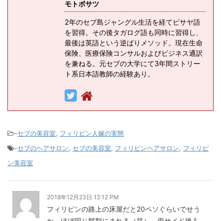
モトボサツ
2年のセブ島ジャングル生活を経てビサヤ語
を習得。その後タガログ語も同時に習得し、
最後は英語という逆ばりメソッド。現在生命
保険、医療保険コンサルおよびビジネス通訳
を兼ねる。元セブの大学にて3年間ストリー
ト系日本語教師の経験あり。
-
セブの美容室
,
フィリピン人嫁の実態
-
セブのヘアサロン
,
セブの美容室
,
フィリピンヘアサロン
,
フィリピ
ン美容室
2018年12月23日 12:12 PM
フィリピンの路上の床屋だと20ペソぐらいでせう
か。ほぼ同じ髪型にされる（笑）。両サイド後ろ