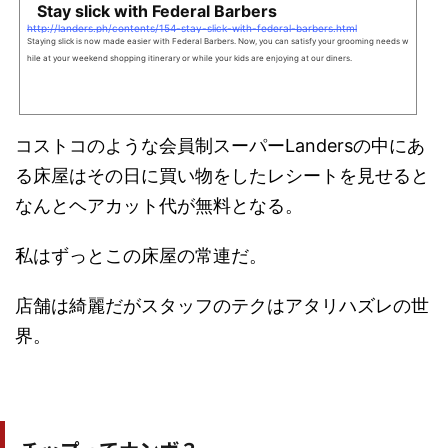
Stay slick with Federal Barbers
http://landers.ph/contents/154-stay-slick-with-federal-barbers.html
Staying slick is now made easier with Federal Barbers. Now, you can satisfy your grooming needs w
hile at your weekend shopping itinerary or while your kids are enjoying at our diners.
コストコのような会員制スーパーLandersの中にあ
る床屋はその日に買い物をしたレシートを見せると
なんとヘアカット代が無料となる。
私はずっとこの床屋の常連だ。
店舗は綺麗だがスタッフのテクはアタリハズレの世
界。