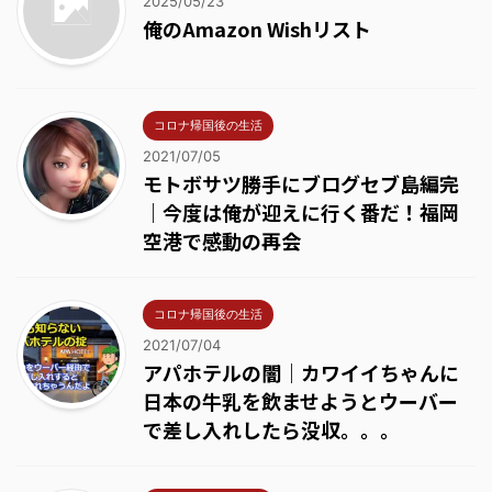
2025/05/23
俺のAmazon Wishリスト
コロナ帰国後の生活
2021/07/05
モトボサツ勝手にブログセブ島編完
｜今度は俺が迎えに行く番だ！福岡
空港で感動の再会
コロナ帰国後の生活
2021/07/04
アパホテルの闇｜カワイイちゃんに
日本の牛乳を飲ませようとウーバー
で差し入れしたら没収。。。