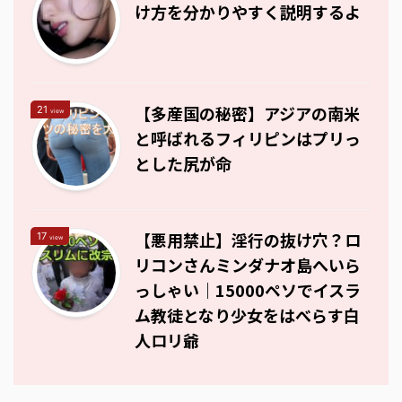
け方を分かりやすく説明するよ
【多産国の秘密】アジアの南米
21
view
と呼ばれるフィリピンはプリっ
とした尻が命
【悪用禁止】淫行の抜け穴？ロ
17
view
リコンさんミンダナオ島へいら
っしゃい｜15000ペソでイスラ
ム教徒となり少女をはべらす白
人ロリ爺