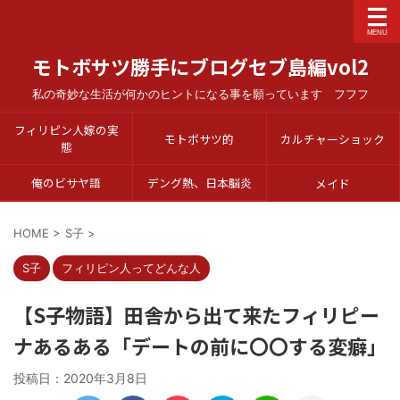
モトボサツ勝手にブログセブ島編vol2
私の奇妙な生活が何かのヒントになる事を願っています フフフ
フィリピン人嫁の実
モトボサツ的
カルチャーショック
態
俺のビサヤ語
デング熱、日本脳炎
メイド
HOME
>
S子
>
S子
フィリピン人ってどんな人
【S子物語】田舎から出て来たフィリピー
ナあるある「デートの前に〇〇する変癖」
投稿日：
2020年3月8日