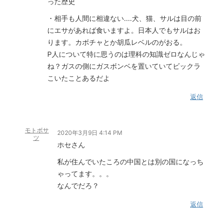
った歴史
・相手も人間に相違ない....犬、猫、サルは目の前
にエサがあれば食いますよ。日本人でもサルはお
ります。カボチャとか胡瓜レベルのがおる。
P人について特に思うのは理科の知識ゼロなんじゃ
ね？ガスの側にガスボンベを置いていてビックラ
こいたことあるだよ
返信
モトボサ
2020年3月9日 4:14 PM
ツ
ホセさん
私が住んでいたころの中国とは別の国になっち
ゃってます。。。
なんでだろ？
返信