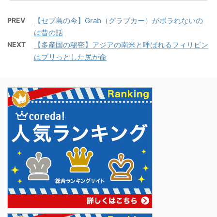
PREV
【セブ島の今】Grab（グラブカー）がボラれないの
は昔の話
NEXT
【多産国の秘密】アジアの南米と呼ばれるフィリピン
はプリっとした尻が命