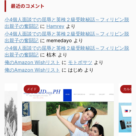
最近のコメント
小4個人面談での屈辱と英検２級受験秘話～フィリピン脱
出親子の奮闘記
に
Hamrey
より
小4個人面談での屈辱と英検２級受験秘話～フィリピン脱
出親子の奮闘記
に
memedayo
より
小4個人面談での屈辱と英検２級受験秘話～フィリピン脱
出親子の奮闘記
に
枯木
より
俺のAmazon Wishリスト
に
モトボサツ
より
俺のAmazon Wishリスト
に
はじめ
より
メイド
カルチ