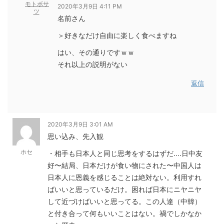
モトボサ
2020年3月9日 4:11 PM
ツ
名前さん
＞好きなだけ自由に楽しく食べますね
はい、その通りですｗｗ
それ以上の説明がない
返信
2020年3月9日 3:01 AM
思い込み、先入観
ホセ
・相手も日本人と同じ思考をするはずだ....日中友
好〜結局、日本だけが食い物にされた〜中国人は
日本人に恩義を感じることは絶対ない。利用すれ
ばいいと思っているだけ。困れば日本にニヤニヤ
して近づけばいいと思ってる。この人達（中韓）
と付き合って何もいいことはない。禍でしかなか