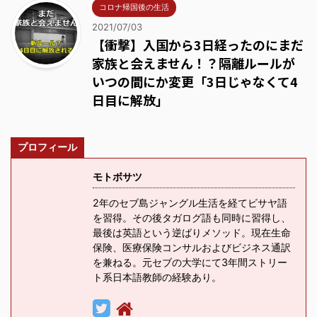
コロナ帰国後の生活
2021/07/03
【衝撃】入国から3日経ったのにまだ
家族と会えません！？隔離ルールが
いつの間にか変更「3日じゃなくて4
日目に解放」
プロフィール
モトボサツ
2年のセブ島ジャングル生活を経てビサヤ語
を習得。その後タガログ語も同時に習得し、
最後は英語という逆ばりメソッド。現在生命
保険、医療保険コンサルおよびビジネス通訳
を兼ねる。元セブの大学にて3年間ストリー
ト系日本語教師の経験あり。