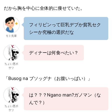
だから胸を中心に全体的に痩せていた。
フィリピンって巨乳デブか貧乳セク
シーか究極の選択だな
モト先輩
ディナーは何食べたい？
ちょい悪ボ
サツ
「Busog na ブソッグナ（お腹いっぱい）」
は？？？Ngano man?ガノマン（な
んで？）
ちょい悪ボ
サツ