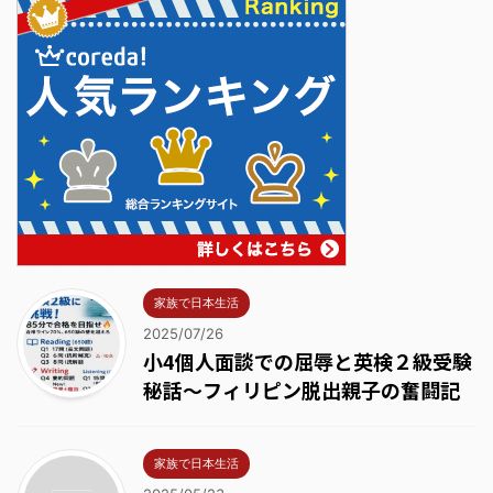
家族で日本生活
2025/07/26
小4個人面談での屈辱と英検２級受験
秘話～フィリピン脱出親子の奮闘記
家族で日本生活