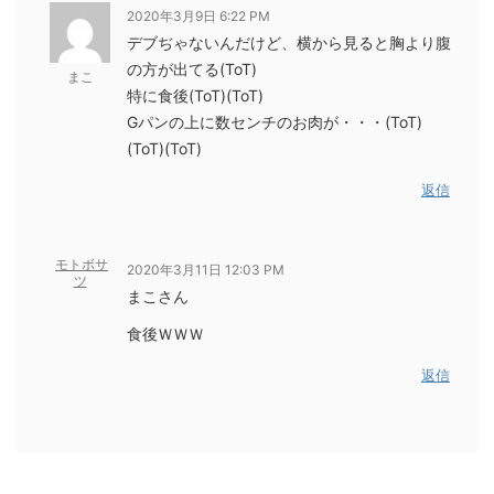
2020年3月9日 6:22 PM
デブぢゃないんだけど、横から見ると胸より腹
の方が出てる(ToT)
まこ
特に食後(ToT)(ToT)
Gパンの上に数センチのお肉が・・・(ToT)
(ToT)(ToT)
返信
モトボサ
2020年3月11日 12:03 PM
ツ
まこさん
食後ＷＷＷ
返信