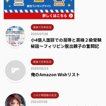
家族で日本生活
2025/07/26
小4個人面談での屈辱と英検２級受験
秘話～フィリピン脱出親子の奮闘記
家族で日本生活
2025/05/23
俺のAmazon Wishリスト
コロナ帰国後の生活
2021/07/05