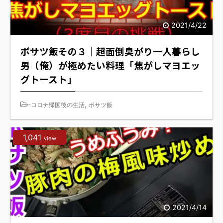
2021/4/22
ボサツ飯その３｜超面倒臭がり一人暮らし
男（俺）が極めたい料理「焦がしマヨエッ
グトースト」
-
,
コロナ帰国後の生活
ボサツ飯
1,041
view
2021/4/14