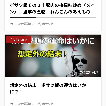
ボサツ飯その２｜豚肉の梅風味炒め（メイ
ン）、里芋の煮物、れんこんのあえもの
-
,
コロナ帰国後の生活
ボサツ飯
1,519
view
2021/4/7
想定外の結末｜ボサツ飯の運命はいか
に？！
-
,
コロナ帰国後の生活
ボサツ飯