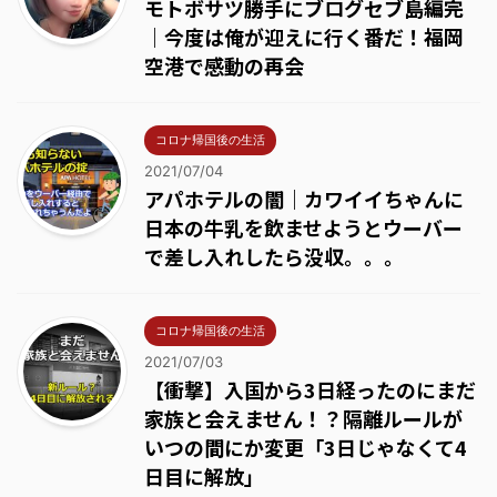
モトボサツ勝手にブログセブ島編完
｜今度は俺が迎えに行く番だ！福岡
空港で感動の再会
コロナ帰国後の生活
2021/07/04
アパホテルの闇｜カワイイちゃんに
日本の牛乳を飲ませようとウーバー
で差し入れしたら没収。。。
コロナ帰国後の生活
2021/07/03
【衝撃】入国から3日経ったのにまだ
家族と会えません！？隔離ルールが
いつの間にか変更「3日じゃなくて4
日目に解放」