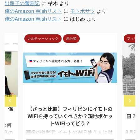
出親子の奮闘記
に
枯木
より
俺のAmazon Wishリスト
に
モトボサツ
より
俺のAmazon Wishリスト
に
はじめ
より
カルチャーショック
未分類
フィリ
7/8/18
2018/4/30
報 保
【ざっと比較】フィリピンにイモトの
【
WIFIを持っていくべきか？現地ポケッ
国？
トWIFIってどう？
ては何
画像の参照元 イモトのWIFI使う人は財
8月9
 私の
布に余裕がある セブで留学生と接触す
ムが目
イド選