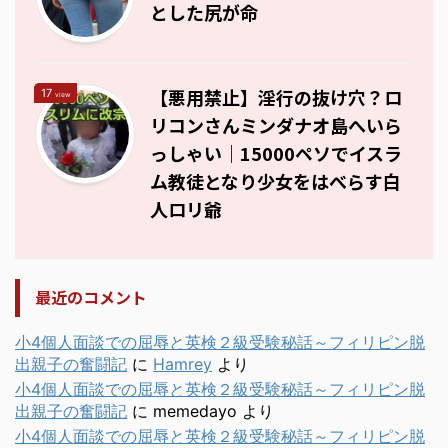
とした尻が命
【悪用禁止】淫行の抜け穴？ロ
17
view
リコンさんミンダナオ島へいら
っしゃい｜15000ペソでイスラ
ム教徒となり少女をはべらす白
人ロリ爺
最近のコメント
小4個人面談での屈辱と英検２級受験秘話～フィリピン脱
出親子の奮闘記
に
Hamrey
より
小4個人面談での屈辱と英検２級受験秘話～フィリピン脱
出親子の奮闘記
に
memedayo
より
小4個人面談での屈辱と英検２級受験秘話～フィリピン脱