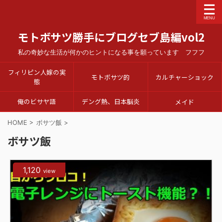
モトボサツ勝手にブログセブ島編vol2
私の奇妙な生活が何かのヒントになる事を願っています フフフ
フィリピン人嫁の実
モトボサツ的
カルチャーショック
態
俺のビサヤ語
デング熱、日本脳炎
メイド
HOME
>
ボサツ飯
>
ボサツ飯
1,120
view