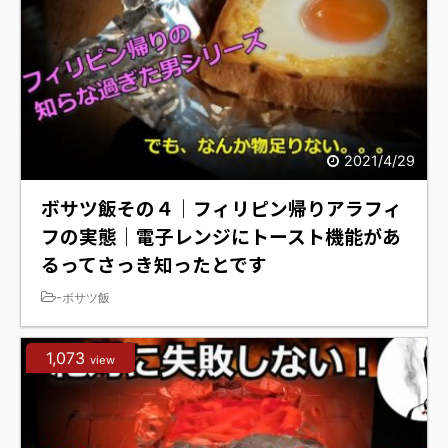
2021/4/29
ボサツ飯その４｜フィリピン帰りアラフィ
フの実態｜電子レンジにトースト機能があ
るってさっき知ったとです
-
ボサツ飯
1,073
view