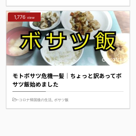
1,776
view
2021/4/6
モトボサツ危機一髪｜ちょっと訳あってボ
サツ飯始めました
-
,
コロナ帰国後の生活
ボサツ飯