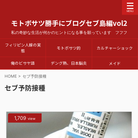
モトボサツ勝手にブログセブ島編vol2
私の奇妙な生活が何かのヒントになる事を願っています フフフ
フィリピン人嫁の実
モトボサツ的
カルチャーショック
態
俺のビサヤ語
デング熱、日本脳炎
メイド
HOME
>
セブ予防接種
セブ予防接種
1,709
view