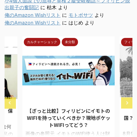
小4個人面談での屈辱と英検２級受験秘話～フィリピン脱
出親子の奮闘記
に
枯木
より
俺のAmazon Wishリスト
に
モトボサツ
より
俺のAmazon Wishリスト
に
はじめ
より
カルチャーショック
未分類
フィリ
7/8/18
2018/4/30
報 保
【ざっと比較】フィリピンにイモトの
【
WIFIを持っていくべきか？現地ポケッ
国？
トWIFIってどう？
ては何
画像の参照元 イモトのWIFI使う人は財
8月9
 私の