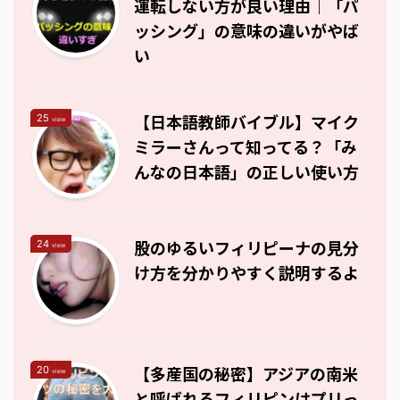
運転しない方が良い理由｜「パ
ッシング」の意味の違いがやば
い
【日本語教師バイブル】マイク
25
view
ミラーさんって知ってる？「み
んなの日本語」の正しい使い方
股のゆるいフィリピーナの見分
24
view
け方を分かりやすく説明するよ
【多産国の秘密】アジアの南米
20
view
と呼ばれるフィリピンはプリっ