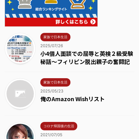
家族で日本生活
2025/07/26
小4個人面談での屈辱と英検２級受験
秘話～フィリピン脱出親子の奮闘記
家族で日本生活
2025/05/23
俺のAmazon Wishリスト
コロナ帰国後の生活
2021/07/05