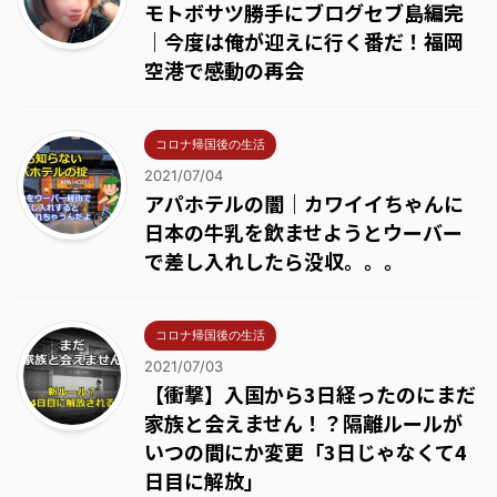
モトボサツ勝手にブログセブ島編完
｜今度は俺が迎えに行く番だ！福岡
空港で感動の再会
コロナ帰国後の生活
2021/07/04
アパホテルの闇｜カワイイちゃんに
日本の牛乳を飲ませようとウーバー
で差し入れしたら没収。。。
コロナ帰国後の生活
2021/07/03
【衝撃】入国から3日経ったのにまだ
家族と会えません！？隔離ルールが
いつの間にか変更「3日じゃなくて4
日目に解放」