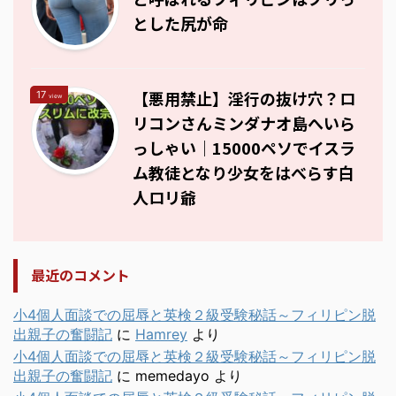
とした尻が命
【悪用禁止】淫行の抜け穴？ロ
17
view
リコンさんミンダナオ島へいら
っしゃい｜15000ペソでイスラ
ム教徒となり少女をはべらす白
人ロリ爺
最近のコメント
小4個人面談での屈辱と英検２級受験秘話～フィリピン脱
出親子の奮闘記
に
Hamrey
より
小4個人面談での屈辱と英検２級受験秘話～フィリピン脱
出親子の奮闘記
に
memedayo
より