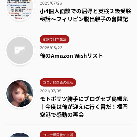
2025/07/26
小4個人面談での屈辱と英検２級受験
秘話～フィリピン脱出親子の奮闘記
家族で日本生活
2025/05/23
俺のAmazon Wishリスト
コロナ帰国後の生活
2021/07/05
モトボサツ勝手にブログセブ島編完
｜今度は俺が迎えに行く番だ！福岡
空港で感動の再会
コロナ帰国後の生活