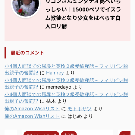
リコンさんミンダナオ島へいら
っしゃい｜15000ペソでイスラ
ム教徒となり少女をはべらす白
人ロリ爺
最近のコメント
小4個人面談での屈辱と英検２級受験秘話～フィリピン脱
出親子の奮闘記
に
Hamrey
より
小4個人面談での屈辱と英検２級受験秘話～フィリピン脱
出親子の奮闘記
に
memedayo
より
小4個人面談での屈辱と英検２級受験秘話～フィリピン脱
出親子の奮闘記
に
枯木
より
俺のAmazon Wishリスト
に
モトボサツ
より
俺のAmazon Wishリスト
に
はじめ
より