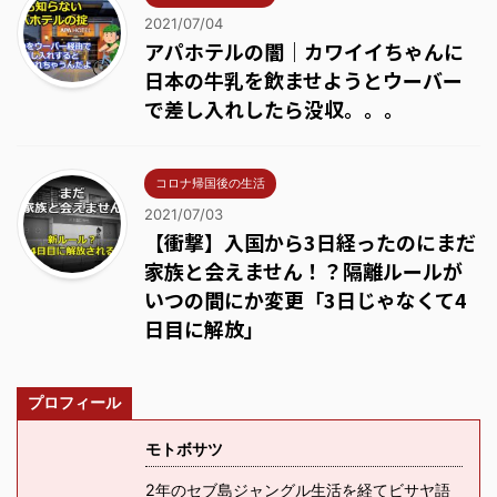
2021/07/04
アパホテルの闇｜カワイイちゃんに
日本の牛乳を飲ませようとウーバー
で差し入れしたら没収。。。
コロナ帰国後の生活
2021/07/03
【衝撃】入国から3日経ったのにまだ
家族と会えません！？隔離ルールが
いつの間にか変更「3日じゃなくて4
日目に解放」
プロフィール
モトボサツ
2年のセブ島ジャングル生活を経てビサヤ語