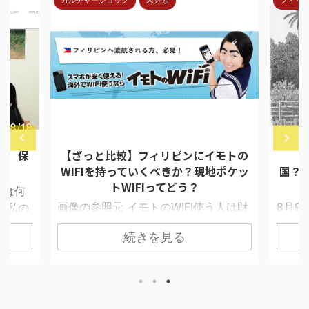
カルチャーショック
未分類
フィリ
7/8/18
2018/4/30
報 保
【ざっと比較】フィリピンにイモトの
【
WIFIを持っていくべきか？現地ポケッ
国？
トWIFIってどう？
ては何
画像の参照元 イモトのWIFI使う人は財
8月9
 私の
布に余裕がある セブで留学生と接触す
ムが目
イド選
続きを見る
ると必ず聞くことにしている質問があ
星交
凄く早
る。 「あの、日本からポケットWIFI借
い季節
苦労す
りてきました？」 打率としてYESと答
える
。 達
える人は35％位だ。 私が聞く相手がほ
徴を一
あるとい
とんど30代以上の社会人ということも
気分
在9人