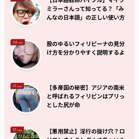
ミラーさんって知ってる？「み
んなの日本語」の正しい使い方
股のゆるいフィリピーナの見分
24
view
け方を分かりやすく説明するよ
【多産国の秘密】アジアの南米
17
view
と呼ばれるフィリピンはプリっ
とした尻が命
【悪用禁止】淫行の抜け穴？ロ
17
view