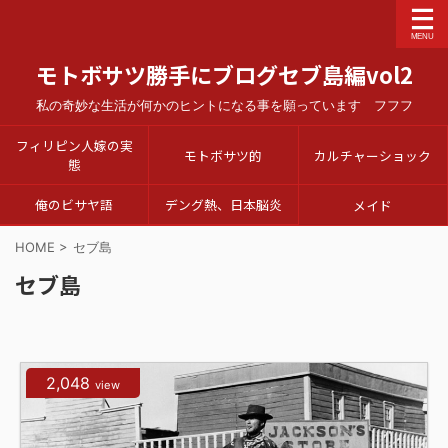
モトボサツ勝手にブログセブ島編vol2
私の奇妙な生活が何かのヒントになる事を願っています フフフ
フィリピン人嫁の実
モトボサツ的
カルチャーショック
態
俺のビサヤ語
デング熱、日本脳炎
メイド
HOME
>
セブ島
セブ島
2,048
view