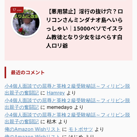
【悪用禁止】淫行の抜け穴？ロ
17
view
リコンさんミンダナオ島へいら
っしゃい｜15000ペソでイスラ
ム教徒となり少女をはべらす白
人ロリ爺
最近のコメント
小4個人面談での屈辱と英検２級受験秘話～フィリピン脱
出親子の奮闘記
に
Hamrey
より
小4個人面談での屈辱と英検２級受験秘話～フィリピン脱
出親子の奮闘記
に
memedayo
より
小4個人面談での屈辱と英検２級受験秘話～フィリピン脱
出親子の奮闘記
に
枯木
より
俺のAmazon Wishリスト
に
モトボサツ
より
俺のAmazon Wishリスト
に
はじめ
より