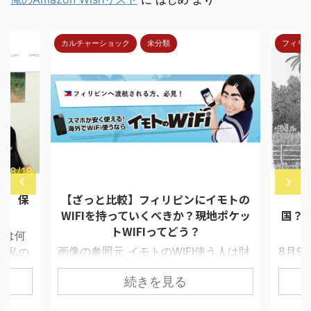
カルチャーショック
未分類
フィリ
7/8/18
2018/4/30
報 保
【ざっと比較】フィリピンにイモトの
【
WIFIを持っていくべきか？現地ポケッ
国？
トWIFIってどう？
ては何
画像の参照元 イモトのWIFI使う人は財
8月9
 私の
布に余裕がある セブで留学生と接触す
ムが目
イド選
続きを見る
ると必ず聞くことにしている質問があ
星交
凄く早
る。 「あの、日本からポケットWIFI借
い季節
苦労す