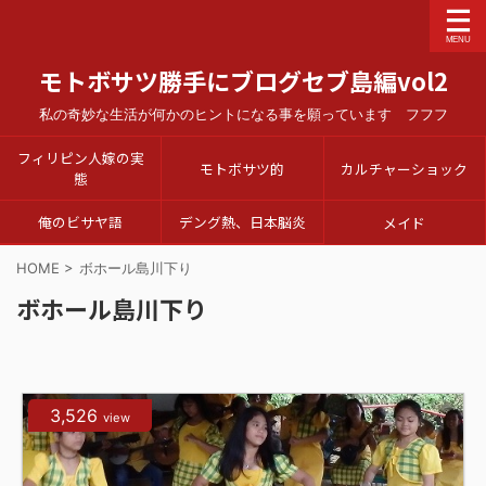
モトボサツ勝手にブログセブ島編vol2
私の奇妙な生活が何かのヒントになる事を願っています フフフ
フィリピン人嫁の実
モトボサツ的
カルチャーショック
態
俺のビサヤ語
デング熱、日本脳炎
メイド
HOME
>
ボホール島川下り
ボホール島川下り
3,526
view