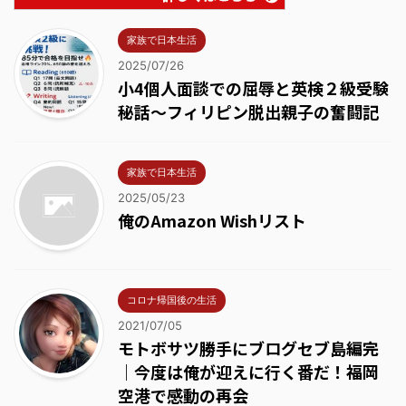
家族で日本生活
2025/07/26
小4個人面談での屈辱と英検２級受験
秘話～フィリピン脱出親子の奮闘記
家族で日本生活
2025/05/23
俺のAmazon Wishリスト
コロナ帰国後の生活
2021/07/05
モトボサツ勝手にブログセブ島編完
｜今度は俺が迎えに行く番だ！福岡
空港で感動の再会