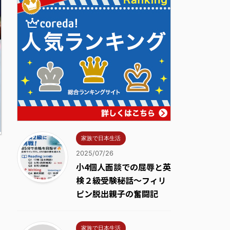
家族で日本生活
2025/07/26
小4個人面談での屈辱と英
検２級受験秘話～フィリ
ピン脱出親子の奮闘記
家族で日本生活