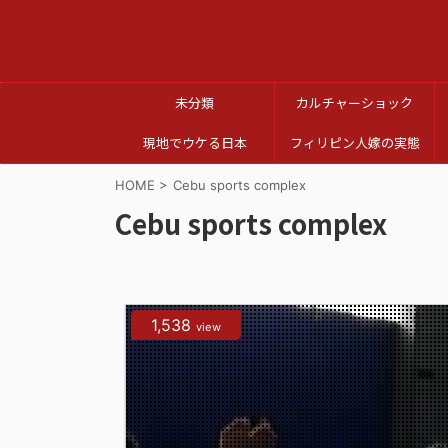
未分類
カルチャーショック
現地でウケる日本
フィリピン人嫁の実態
HOME
>
Cebu sports complex
Cebu sports complex
1,538
view