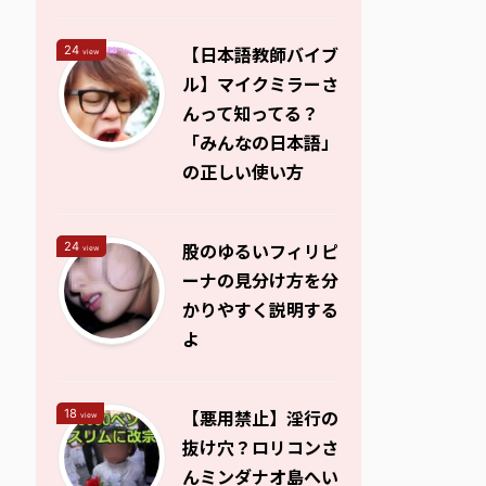
【日本語教師バイブ
24
view
ル】マイクミラーさ
んって知ってる？
「みんなの日本語」
の正しい使い方
股のゆるいフィリピ
24
view
ーナの見分け方を分
かりやすく説明する
よ
【悪用禁止】淫行の
18
view
抜け穴？ロリコンさ
んミンダナオ島へい