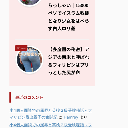
らっしゃい｜15000
ペソでイスラム教徒
となり少女をはべら
す白人ロリ爺
【多産国の秘密】ア
18
view
ジアの南米と呼ばれ
るフィリピンはプリ
っとした尻が命
最近のコメント
小4個人面談での屈辱と英検２級受験秘話～フ
ィリピン脱出親子の奮闘記
に
Hamrey
より
小4個人面談での屈辱と英検２級受験秘話～フ