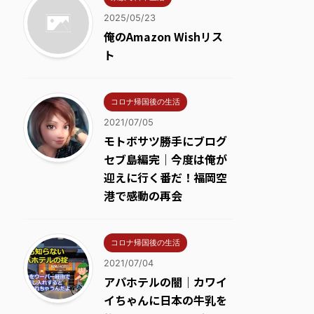
2025/05/23
俺のAmazon Wishリス
ト
コロナ帰国後の生活
2021/07/05
モトボサツ勝手にブログ
セブ島編完｜今度は俺が
迎えに行く番だ！福岡空
港で感動の再会
コロナ帰国後の生活
2021/07/04
アパホテルの闇｜カワイ
イちゃんに日本の牛乳を