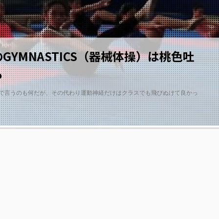
YMNASTICS（器械体操）は桃色吐
も
分で言うのも何だが、その代わり運動神経だけはクラスでも飛びぬけて良かっ
2019/8/18