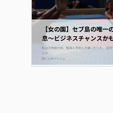
【女の園】セブ島の唯一のG
息～ビジネスチャンスか
私は小学校の頃、勉強も学校も大嫌いだった。 自
たの ...
-
スポーツジム