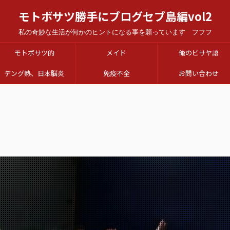
モトボサツ勝手にブログセブ島編vol2
私の奇妙な生活が何かのヒントになる事を願っています フフフ
モトボサツ的
メイド
俺のビサヤ語
デング熱、日本脳炎
免疫不全
お問い合わせ