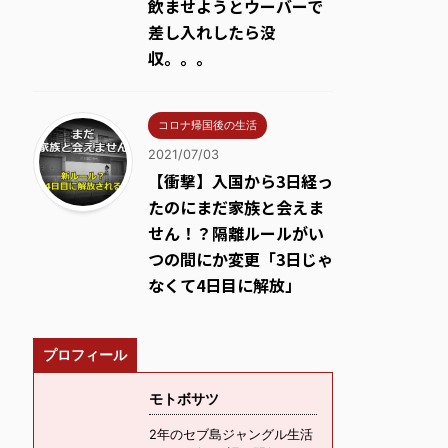
飲ませようとウーバーで
差し入れしたら没
収。。。
コロナ帰国後の生活
2021/07/03
【衝撃】入国から3日経っ
たのにまだ家族と会えま
せん！？隔離ルールがい
つの間にか変更「3日じゃ
なくて4日目に解放」
プロフィール
モトボサツ
2年のセブ島ジャングル生活