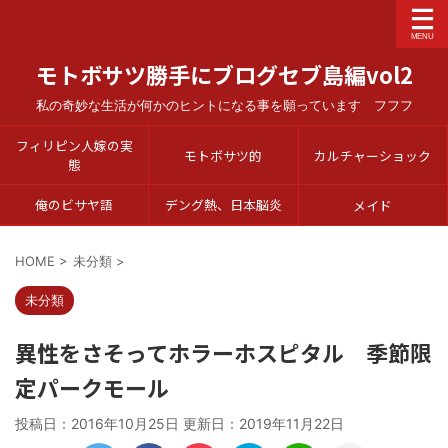
モトボサツ勝手にブログセブ島編vol2
私の奇妙な生活が何かのヒントになる事を願っています フフフ
フィリピン人嫁の実
モトボサツ的
カルチャーショック
態
俺のビサヤ語
デング熱、日本脳炎
メイド
HOME
>
未分類
>
未分類
異性をさそってホラーホスピタル 季節限
定パークモール
投稿日：2016年10月25日 更新日：
2019年11月22日