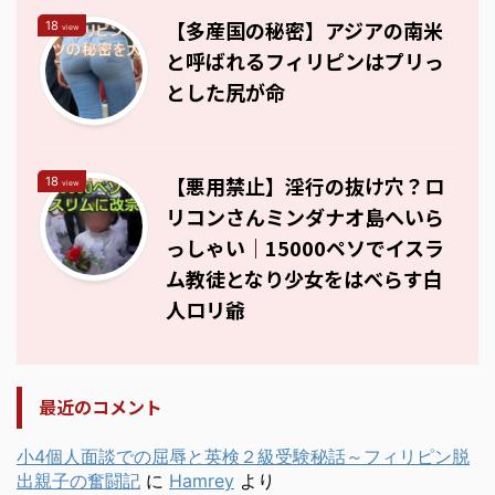
【多産国の秘密】アジアの南米
18
view
と呼ばれるフィリピンはプリっ
とした尻が命
【悪用禁止】淫行の抜け穴？ロ
18
view
リコンさんミンダナオ島へいら
っしゃい｜15000ペソでイスラ
ム教徒となり少女をはべらす白
人ロリ爺
最近のコメント
小4個人面談での屈辱と英検２級受験秘話～フィリピン脱
出親子の奮闘記
に
Hamrey
より