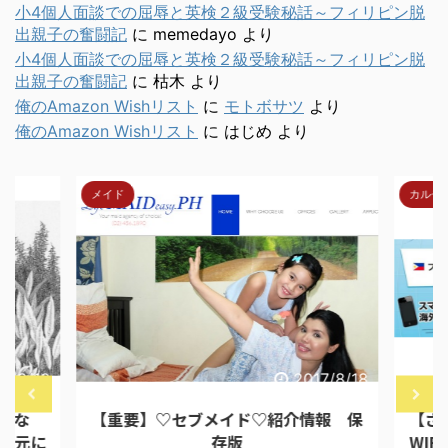
小4個人面談での屈辱と英検２級受験秘話～フィリピン脱
出親子の奮闘記
に
memedayo
より
小4個人面談での屈辱と英検２級受験秘話～フィリピン脱
出親子の奮闘記
に
枯木
より
俺のAmazon Wishリスト
に
モトボサツ
より
俺のAmazon Wishリスト
に
はじめ
より
メイド
カルチ
7/9/10
2017/8/18
んな
【重要】♡セブメイド♡紹介情報 保
【ざ
を元に
存版
WI