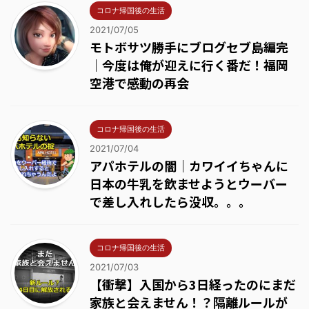
コロナ帰国後の生活
2021/07/05
モトボサツ勝手にブログセブ島編完
｜今度は俺が迎えに行く番だ！福岡
空港で感動の再会
コロナ帰国後の生活
2021/07/04
アパホテルの闇｜カワイイちゃんに
日本の牛乳を飲ませようとウーバー
で差し入れしたら没収。。。
コロナ帰国後の生活
2021/07/03
【衝撃】入国から3日経ったのにまだ
家族と会えません！？隔離ルールが