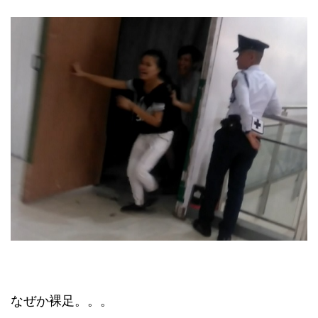
なぜか裸足。。。