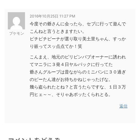
2016年10月25日 11:27 PM
今度その爺さんに会ったら、セブに行って遊んで
こんねと言うときますたい。
プケモン
ピチピチピーナが選り取り美土里ちゃん、すっか
り嵌ってスッ点点てか！笑
こんまえ、地元のピリピンパブオーナーに誘われ
てマニラに３発４日ヤルパックに行ってた
爺さんグループは昔ながらのミニバンに３０過ぎ
のピーたん達がお待ちかねじゃったげな。
幾ら盗られたとね？と言うたらですな、１日３万
円ヒェ～～、そりゃあポッたくられとる。
返信