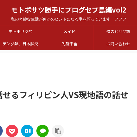
モトボサツ勝手にブログセブ島編vol2
私の奇妙な生活が何かのヒントになる事を願っています フフフ
モトボサツ的
メイド
俺のビサヤ語
デング熱、日本脳炎
免疫不全
お問い合わせ
話せるフィリピン人VS現地語の話せ