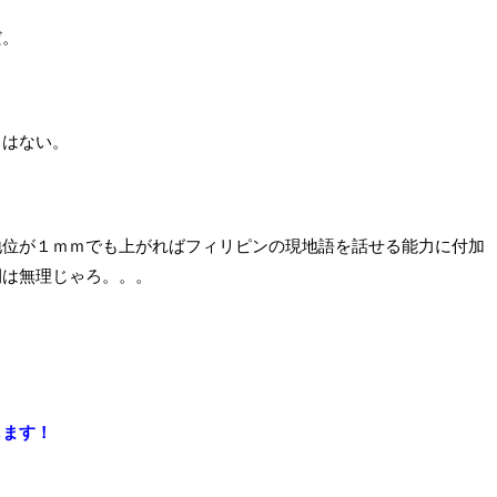
だ。
とはない。
地位が１ｍｍでも上がればフィリピンの現地語を話せる能力に付加
間は無理じゃろ。。。
します！