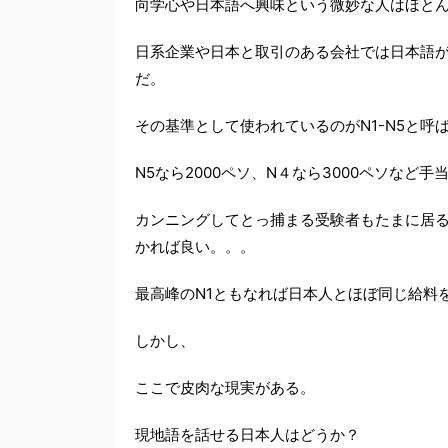
向学心や日本語へ興味という微妙な人はほと
日系企業や日本と取引のある会社では日本語
だ。
その基準として使われているのがN1-N5と呼ば
N5なら2000ペソ、N４なら3000ペソなど
カンニングしてとっ捕まる受験者もたまに居る
かれば良い。。。
最高峰のN1ともなれば日本人とほぼ同じ給料
しかし、
ここで皮肉な現実がある。
現地語を話せる日本人はどうか？