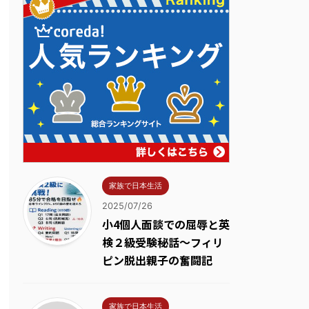
家族で日本生活
2025/07/26
小4個人面談での屈辱と英
検２級受験秘話～フィリ
ピン脱出親子の奮闘記
家族で日本生活