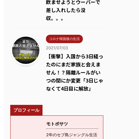
飲ませようとウーバーで
差し入れしたら没
収。。。
コロナ帰国後の生活
2021/07/03
【衝撃】入国から3日経っ
たのにまだ家族と会えま
せん！？隔離ルールがい
つの間にか変更「3日じゃ
なくて4日目に解放」
プロフィール
モトボサツ
2年のセブ島ジャングル生活