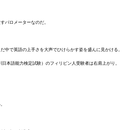
表すバロメーターなのだ。
ただ中で英語の上手さを大声でひけらかす姿を盛んに見かける。
T(日本語能力検定試験）のフィリピン人受験者は右肩上がり。
い。