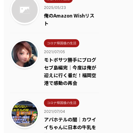
2025/05/23
俺のAmazon Wishリス
ト
コロナ帰国後の生活
2021/07/05
モトボサツ勝手にブログ
セブ島編完｜今度は俺が
迎えに行く番だ！福岡空
港で感動の再会
コロナ帰国後の生活
2021/07/04
アパホテルの闇｜カワイ
イちゃんに日本の牛乳を