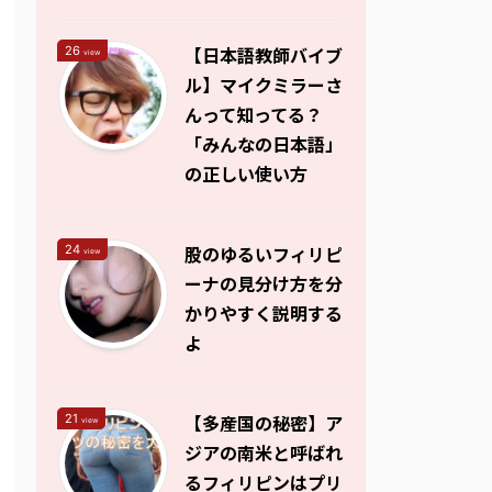
【日本語教師バイブ
26
view
ル】マイクミラーさ
んって知ってる？
「みんなの日本語」
の正しい使い方
股のゆるいフィリピ
24
view
ーナの見分け方を分
かりやすく説明する
よ
【多産国の秘密】ア
21
view
ジアの南米と呼ばれ
るフィリピンはプリ