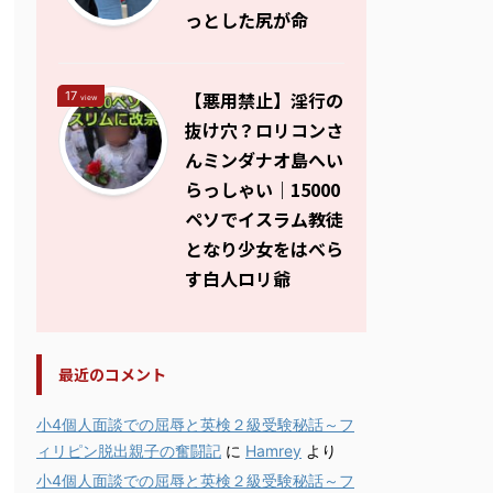
っとした尻が命
【悪用禁止】淫行の
17
view
抜け穴？ロリコンさ
んミンダナオ島へい
らっしゃい｜15000
ペソでイスラム教徒
となり少女をはべら
す白人ロリ爺
最近のコメント
小4個人面談での屈辱と英検２級受験秘話～フ
ィリピン脱出親子の奮闘記
に
Hamrey
より
小4個人面談での屈辱と英検２級受験秘話～フ