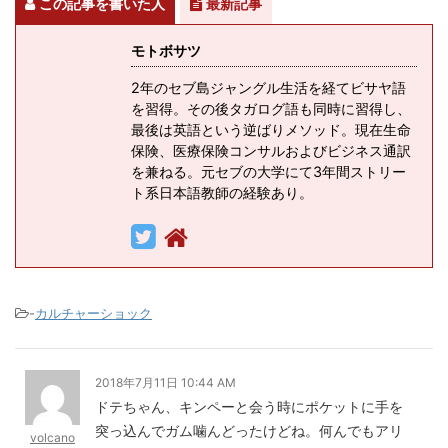
この記事を書いた人
最新記事
モトボサツ
2年のセブ島ジャングル生活を経てビサヤ語
を習得。その後タガログ語も同時に習得し、
最後は英語という逆ばりメソッド。現在生命
保険、医療保険コンサルおよびビジネス通訳
を兼ねる。元セブの大学にて3年間ストリー
ト系日本語教師の経験あり。
-
カルチャーショック
2018年7月11日 10:44 AM
ドテちゃん、キンペーと会う時にポケットに手を
突っ込んでガム噛んどったけどね。何んでもアリ
volcano