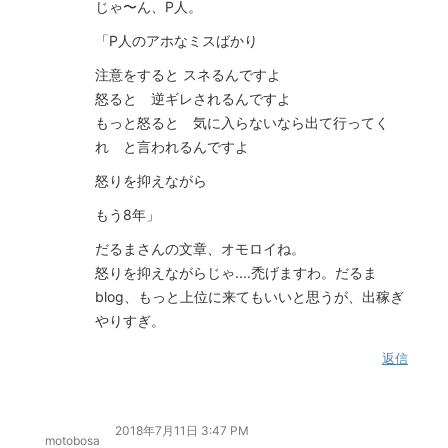
じゃ〜ん、P人。
「P人のアホなミスばかり
注意をすると スネるんですよ
怒ると 逆ギレされるんですよ
もっと怒ると 気に入らないなら出て行ってく
れ と言われるんですよ
怒りを抑えながら
もう8年」
だるまさんの文章、オモロイね。
怒りを抑えながらじゃ....禿げますわ。だるま
blog、もっと上位に来てもいいと思うが、出稼ぎ
やりすぎ。
返信
2018年7月11日 3:47 PM
motobosa