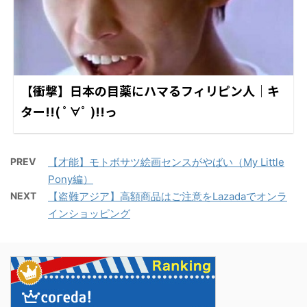
【衝撃】日本の目薬にハマるフィリピン人｜キ
ター!!( ﾟ∀ﾟ )!!っ
PREV
【才能】モトボサツ絵画センスがやばい（My Little
Pony編）
NEXT
【盗難アジア】高額商品はご注意をLazadaでオンラ
インショッピング