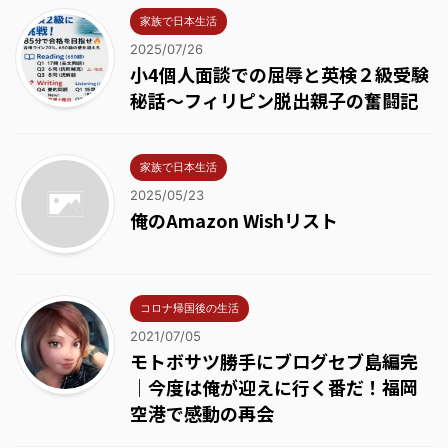
家族で日本生活
2025/07/26
小4個人面談での屈辱と英検２級受験
秘話～フィリピン脱出親子の奮闘記
家族で日本生活
2025/05/23
俺のAmazon Wishリスト
コロナ帰国後の生活
2021/07/05
モトボサツ勝手にブログセブ島編完
｜今度は俺が迎えに行く番だ！福岡
空港で感動の再会