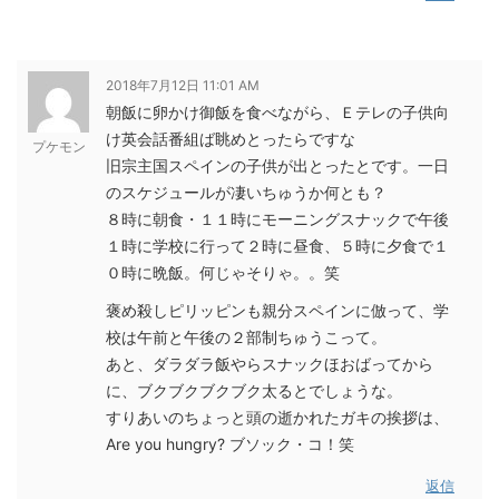
2018年7月12日 11:01 AM
朝飯に卵かけ御飯を食べながら、Ｅテレの子供向
け英会話番組ば眺めとったらですな
プケモン
旧宗主国スペインの子供が出とったとです。一日
のスケジュールが凄いちゅうか何とも？
８時に朝食・１１時にモーニングスナックで午後
１時に学校に行って２時に昼食、５時に夕食で１
０時に晩飯。何じゃそりゃ。。笑
褒め殺しピリッピンも親分スペインに倣って、学
校は午前と午後の２部制ちゅうこって。
あと、ダラダラ飯やらスナックほおばってから
に、ブクブクブクブク太るとでしょうな。
すりあいのちょっと頭の逝かれたガキの挨拶は、
Are you hungry? ブソック・コ！笑
返信