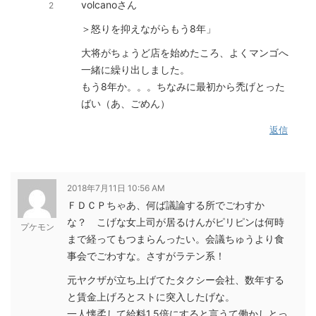
volcanoさん
2
＞怒りを抑えながらもう8年」
大将がちょうど店を始めたころ、よくマンゴへ
一緒に繰り出しました。
もう8年か。。。ちなみに最初から禿げとった
ばい（あ、ごめん）
返信
2018年7月11日 10:56 AM
ＦＤＣＰちゃあ、何ば議論する所でごわすか
な？ こげな女上司が居るけんがピリピンは何時
プケモン
まで経ってもつまらんったい。会議ちゅうより食
事会でごわすな。さすがラテン系！
元ヤクザが立ち上げてたタクシー会社、数年する
と賃金上げろとストに突入したげな。
一人懐柔して給料1.5倍にすると言うて働かしとっ