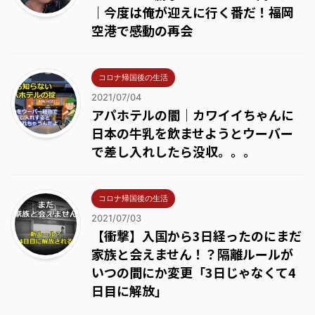
｜今度は俺が迎えに行く番だ！福岡
空港で感動の再会
コロナ帰国後の生活
2021/07/04
アパホテルの闇｜カワイイちゃんに
日本の牛乳を飲ませようとウーバー
で差し入れしたら没収。。。
コロナ帰国後の生活
2021/07/03
【衝撃】入国から3日経ったのにまだ
家族と会えません！？隔離ルールが
いつの間にか変更「3日じゃなくて4
日目に解放」