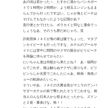
あの頃は若かった～、たすかに港からバンカボー
トで１時間か２時間か、よう焼玉エンジンも止ま
らんでから行ったですばい。じゃか海とビーチは
そげんでもなかったような記憶があ？
直行便とかでけたら、ボラカイと同なじ運命でっ
しょうなあ、そのうち肥だめじゃろ。笑
詐欺団体ＪＡＣが海の家ば建てちょった、マタブ
ンカイビーチも行ったですな、ホテルのプールサ
イドには背中に悶悶のヤクザの親分がピリピーナ
を両脇に侍らせてからたい
にいちゃん達は何処から来たとね？ あ・福岡か
らでごわす。後は触らぬヤクザに祟りなす。ピリ
ピンらしか光景でごわしたにゃあ、映画・海燕ジ
ョーの軌跡みたいじゃ。
そういやあ、ＪＡＣの大糞会長がマニラのアンバ
サダーホテルの前で撃たれたそうでごわすな。相
当エロんな日本人から恨まれとったから、ズドン
と２発・重体げな。怖！！