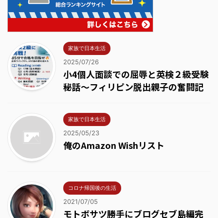
家族で日本生活
2025/07/26
小4個人面談での屈辱と英検２級受験
秘話～フィリピン脱出親子の奮闘記
家族で日本生活
2025/05/23
俺のAmazon Wishリスト
コロナ帰国後の生活
2021/07/05
モトボサツ勝手にブログセブ島編完