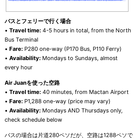
バスとフェリーで行く場合
•
Travel time:
4-5 hours in total, from the North
Bus Terminal
•
Fare:
P280 one-way (P170 Bus, P110 Ferry)
•
Availability:
Mondays to Sundays, almost
every hour
Air Juanを使った空路
•
Travel time:
40 minutes, from Mactan Airport
•
Fare:
P1,288 one-way (price may vary)
•
Availability:
Mondays AND Thursdays only,
check schedule below
バスの場合は片道280ペソだが、空路は1288ペソで