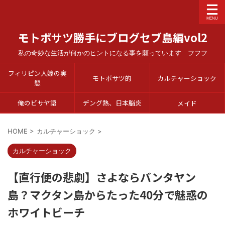
モトボサツ勝手にブログセブ島編vol2
私の奇妙な生活が何かのヒントになる事を願っています フフフ
フィリピン人嫁の実
モトボサツ的
カルチャーショック
態
俺のビサヤ語
デング熱、日本脳炎
メイド
HOME
>
カルチャーショック
>
カルチャーショック
【直行便の悲劇】さよならバンタヤン
島？マクタン島からたった40分で魅惑の
ホワイトビーチ