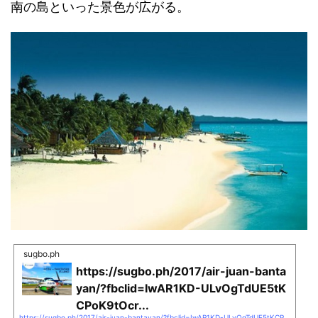
南の島といった景色が広がる。
sugbo.ph
https://sugbo.ph/2017/air-juan-banta
yan/?fbclid=IwAR1KD-ULvOgTdUE5tK
CPoK9tOcr...
https://sugbo.ph/2017/air-juan-bantayan/?fbclid=IwAR1KD-ULvOgTdUE5tKCPoK9tOcrcXmRGlEc2UEBZ19bFi1gyQOMqcufvMXE