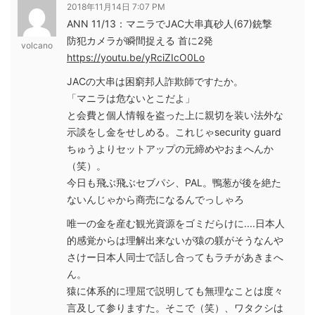
2018年11月14日 7:07 PM
ANN 11/13：マニラでJAC大串真砂人(67)銃撃
防犯カメラが瞬間捉える 首に2発
volcano
https://youtu.be/yRciZIcO0Lo
JACの大串は困窮邦人詐欺師ですたか。
「マニラは危ないとこだよ」
と会費と個人情報を盗った上に親切を装い法外な
示談をし金をせしめる。これじゃsecurity guard
ちゅうよりセットアップの元締めやおまへんか
（笑）。
今日も飛ぶ飛ぶセブパシ、PAL。鴨葱が後を絶た
ないんじゃから商売になるんでっしゃろ
唯一の金を産む観光資源をゴミだらけに....日本人
的感覚からは理解出来ないが猿の躾がそうなんや
さけー日本人同士で話し合ってもラチがあきまへ
ん。
猿に体系的に理屈で説明しても無理なことは度々
言及して参りますた。そこで（笑）、ワタクシは