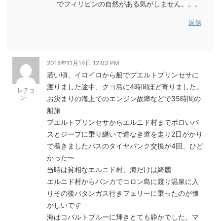
でフィリピンの自然がある気がしません。。。
返信
2018年11月14日 12:03 PM
若い頃、イロイロから船でプエルトプリンセサに
渡りました途中、クヨ島に4時間ほど寄りました。
レチョ
ン
お決まりの海上でのエンジン故障などで35時間の
船旅
プエルトプリンセサからエルニド村までボロいバ
スとジープに乗り継いで道なき道を走り2日がかり
で着きましたバスのタイヤパンク交換が4回、ひど
かった〜
当時は貧相なエルニド村、海だけは綺麗
エルニド村からバンカでコロン島に渡り温泉に入
りその後バタンガス行きフェリーに乗ったのが懐
かしいです
海はコバルトブルーに輝きとても静かでした。マ