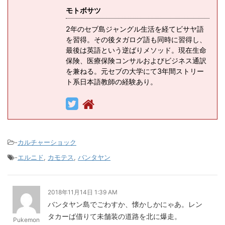
モトボサツ
2年のセブ島ジャングル生活を経てビサヤ語
を習得。その後タガログ語も同時に習得し、
最後は英語という逆ばりメソッド。現在生命
保険、医療保険コンサルおよびビジネス通訳
を兼ねる。元セブの大学にて3年間ストリー
ト系日本語教師の経験あり。
-
カルチャーショック
-
エルニド
,
カモテス
,
バンタヤン
2018年11月14日 1:39 AM
バンタヤン島でごわすか、懐かしかにゃあ。レン
タカーば借りて未舗装の道路を北に爆走。
Pukemon