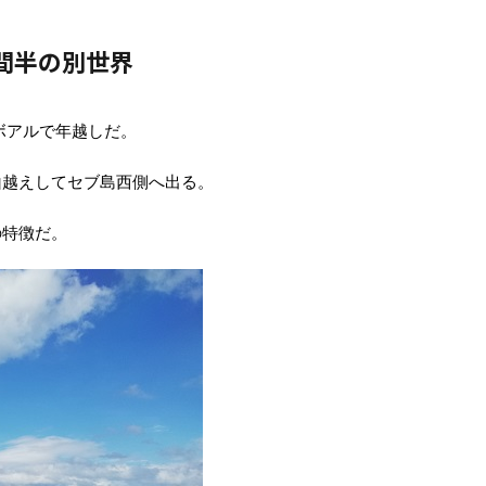
間半の別世界
ボアルで年越しだ。
山越えしてセブ島西側へ出る。
の特徴だ。