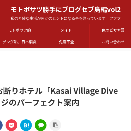
モトボサツ勝手にブログセブ島編vol2
私の奇妙な生活が何かのヒントになる事を願っています フフフ
モトボサツ的
メイド
俺のビサヤ語
デング熱、日本脳炎
免疫不全
お問い合わせ
テル「Kasai Village Dive
ィレッジのパーフェクト案内