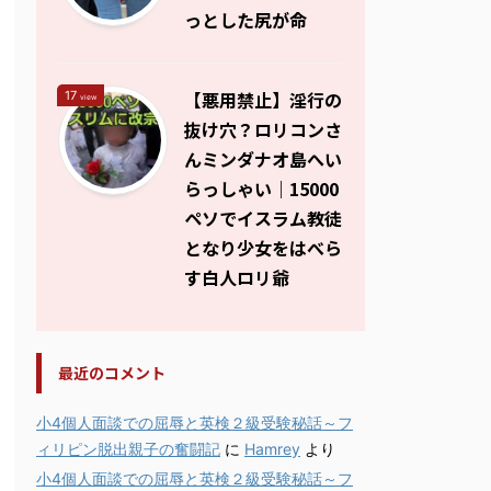
っとした尻が命
【悪用禁止】淫行の
17
view
抜け穴？ロリコンさ
んミンダナオ島へい
らっしゃい｜15000
ペソでイスラム教徒
となり少女をはべら
す白人ロリ爺
最近のコメント
小4個人面談での屈辱と英検２級受験秘話～フ
ィリピン脱出親子の奮闘記
に
Hamrey
より
小4個人面談での屈辱と英検２級受験秘話～フ