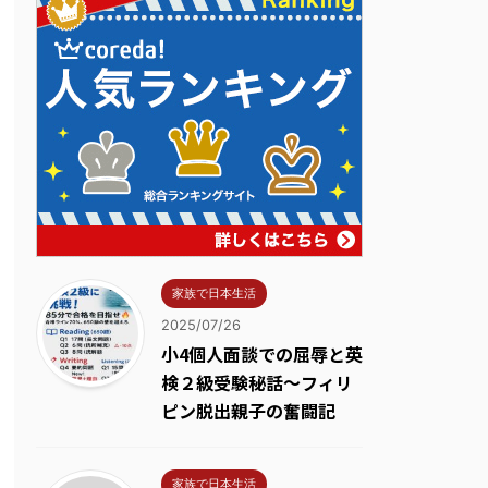
家族で日本生活
2025/07/26
小4個人面談での屈辱と英
検２級受験秘話～フィリ
ピン脱出親子の奮闘記
家族で日本生活