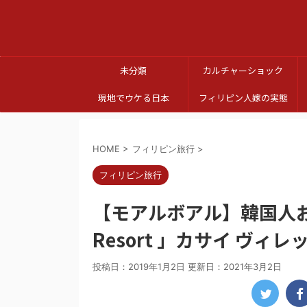
未分類
カルチャーショック
現地でウケる日本
フィリピン人嫁の実態
HOME
>
フィリピン旅行
>
フィリピン旅行
【モアルボアル】韓国人お断りホ
Resort 」カサイ ヴ
投稿日：2019年1月2日 更新日：
2021年3月2日