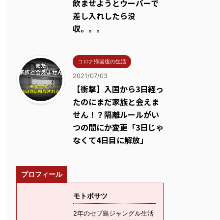
飲ませようとウーバーで
差し入れしたら没
収。。。
コロナ帰国後の生活
2021/07/03
【衝撃】入国から3日経っ
たのにまだ家族と会えま
せん！？隔離ルールがい
つの間にか変更「3日じゃ
なくて4日目に解放」
プロフィール
モトボサツ
2年のセブ島ジャングル生活