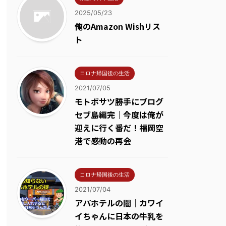
2025/05/23
俺のAmazon Wishリス
ト
コロナ帰国後の生活
2021/07/05
モトボサツ勝手にブログ
セブ島編完｜今度は俺が
迎えに行く番だ！福岡空
港で感動の再会
コロナ帰国後の生活
2021/07/04
アパホテルの闇｜カワイ
イちゃんに日本の牛乳を