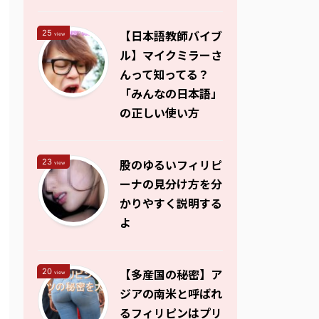
【日本語教師バイブ
25
view
ル】マイクミラーさ
んって知ってる？
「みんなの日本語」
の正しい使い方
股のゆるいフィリピ
23
view
ーナの見分け方を分
かりやすく説明する
よ
【多産国の秘密】ア
20
view
ジアの南米と呼ばれ
るフィリピンはプリ