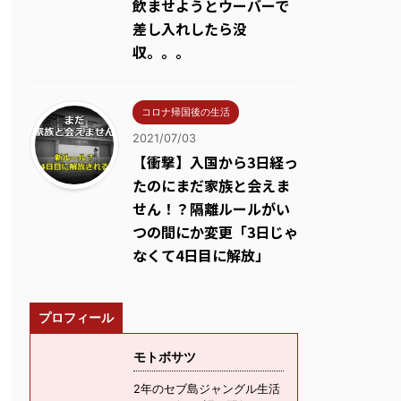
飲ませようとウーバーで
差し入れしたら没
収。。。
コロナ帰国後の生活
2021/07/03
【衝撃】入国から3日経っ
たのにまだ家族と会えま
せん！？隔離ルールがい
つの間にか変更「3日じゃ
なくて4日目に解放」
プロフィール
モトボサツ
2年のセブ島ジャングル生活