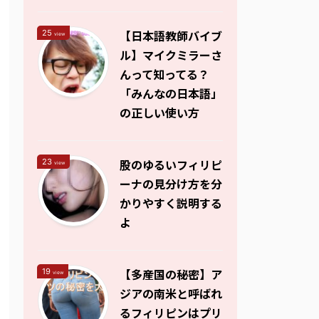
【日本語教師バイブ
25
view
ル】マイクミラーさ
んって知ってる？
「みんなの日本語」
の正しい使い方
股のゆるいフィリピ
23
view
ーナの見分け方を分
かりやすく説明する
よ
【多産国の秘密】ア
19
view
ジアの南米と呼ばれ
るフィリピンはプリ