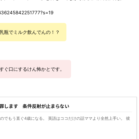
29636245842251777?s=19
乳瓶でミルク飲んでんの！？
すぐ口にするけん怖かとです。
罪します 条件反射が止まらない
のでもう直ぐ4歳になる。 英語はココだけの話ママより全然上手い。 彼