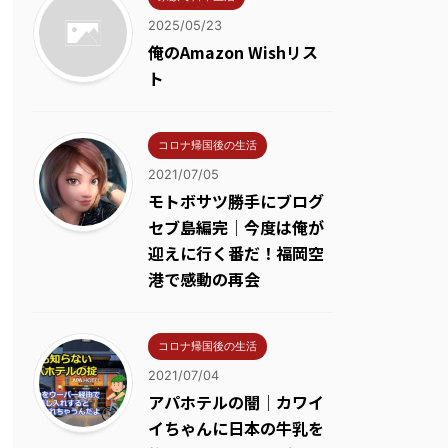
2025/05/23
俺のAmazon Wishリス
ト
コロナ帰国後の生活
2021/07/05
モトボサツ勝手にブログ
セブ島編完｜今度は俺が
迎えに行く番だ！福岡空
港で感動の再会
コロナ帰国後の生活
2021/07/04
アパホテルの闇｜カワイ
イちゃんに日本の牛乳を