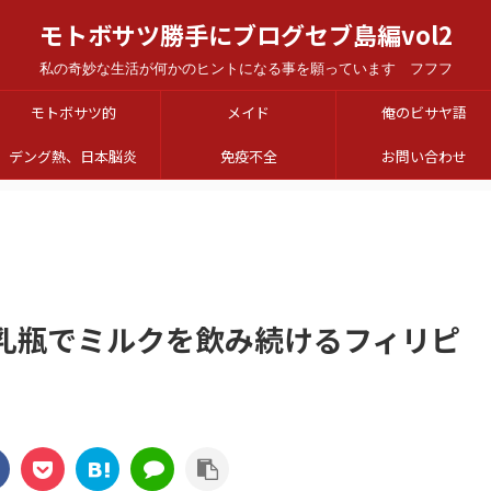
モトボサツ勝手にブログセブ島編vol2
私の奇妙な生活が何かのヒントになる事を願っています フフフ
モトボサツ的
メイド
俺のビサヤ語
デング熱、日本脳炎
免疫不全
お問い合わせ
哺乳瓶でミルクを飲み続けるフィリピ