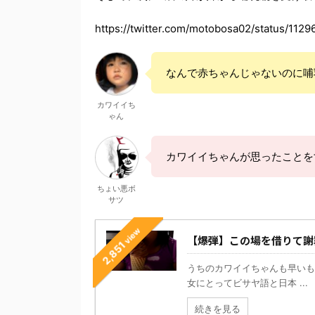
https://twitter.com/motobosa02/status/11
なんで赤ちゃんじゃないのに哺
カワイイち
ゃん
カワイイちゃんが思ったことを
ちょい悪ボ
サツ
view
【爆弾】この場を借りて謝
2,851
うちのカワイイちゃんも早いも
女にとってビサヤ語と日本 ...
続きを見る