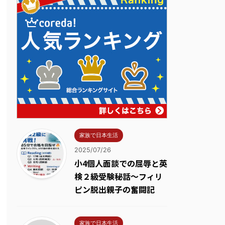
家族で日本生活
2025/07/26
小4個人面談での屈辱と英
検２級受験秘話～フィリ
ピン脱出親子の奮闘記
家族で日本生活