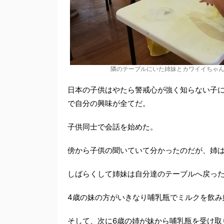
隣のテーブルにいた姉妹とカワイイちゃん
日本の子供はやたら警戒心が強く知らない子
で自分の興味が全てだ。
子供同士で会話を始めた。
傍から子供の聞いていて分かったのだが、姉は
しばらくして姉妹は自分達のテーブルへ戻っ
4歳の妹の方がいきなり哺乳瓶でミルクを飲み
そして、次に6歳の姉が妹から哺乳瓶を受け取