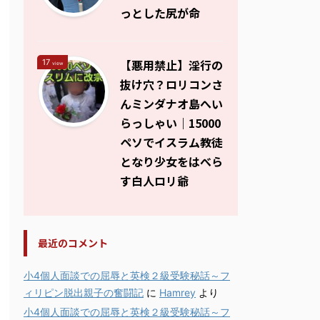
っとした尻が命
【悪用禁止】淫行の
17
view
抜け穴？ロリコンさ
んミンダナオ島へい
らっしゃい｜15000
ペソでイスラム教徒
となり少女をはべら
す白人ロリ爺
最近のコメント
小4個人面談での屈辱と英検２級受験秘話～フ
ィリピン脱出親子の奮闘記
に
Hamrey
より
小4個人面談での屈辱と英検２級受験秘話～フ