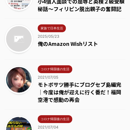
小4個人面談での屈辱と英検２級受験
秘話～フィリピン脱出親子の奮闘記
家族で日本生活
2025/05/23
俺のAmazon Wishリスト
コロナ帰国後の生活
2021/07/05
モトボサツ勝手にブログセブ島編完
｜今度は俺が迎えに行く番だ！福岡
空港で感動の再会
コロナ帰国後の生活
2021/07/04