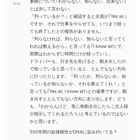
事柄について｢わからない、知らない、出来ない｣
ホセ
とは決して言わない。
『判っているか？』と確認すると全員が｢Yes sir.｣
ですが、それで仕事をやらせても、いつまで経っ
ても終了したとの報告がありません。
『判らなければ、判らない、知らないと言ってく
れれば教えるから』と言っても｢I know sir!｣ で、
実際はわからずに時間だけが経っていく。
ドライバーも、行き先を告げると、動き出したの
で知っていると思っていると、とんでもない方向
に行ったりします。『判ったか、判らないか、知
っているか知らないか、それを教えてくれ！』と
言っても｢Yes sir, I know sir!｣との返事ですが、動
き出すととんでもない方向に走り出します。どう
も、｢わからんけど、兎に角動き出したらご主人様
が指示してくれるだろう｣と考えているのではない
かと思います。
500年間の奴隷根性がDNAに染み付いてる？