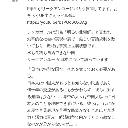
ホセ
P学生がリークアンユーにバカな質問してます。お
そらくUPでさえラベル低い
https://youtu.be/bsPQo6OXJAg
シンガポールは別名「明るい北朝鮮」と言われ、
効率的な社会の実現の裏で、厳しい言論統制を敷
いており、政権は事実上世襲状態です。
水も食料も自給できない国
リークアンユー が日本について語っています
「日本は特別な国だ、それを覚えておく必要があ
る。
日本人は中国人がもっとも知らない民族であり、
何千年の交流があるにもかかわらず、彼らに対す
る知識は少ない。世界中の人々は中国人以上に日
本人のことを理解できずにいる。彼らは、はにか
み屋で言葉表現が苦手な民族がなぜこれほど創造
力と活力に富み、経済戦争で向かうところ敵なし
なのかが分からないのだ。」