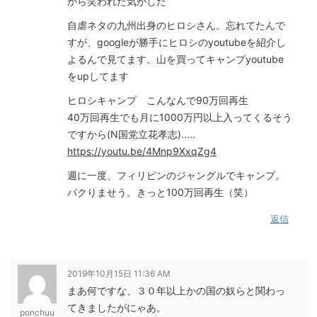
から笑われた気がした
自虐ネタの九州出身のヒロシさん。忘れてたんで
すが、googleが勝手にヒロシのyoutubeを紹介し
よるんで見てます。山を買ってキャンプyoutube
をupしてます
ヒロシキャンプ こんなんで90万回再生
40万回再生でも月に1000万円以上入ってくるそう
ですから(N国党立花孝志).....
https://youtu.be/4Mnp9XxqZg4
週に一度、フィリピンのジャングルでキャンプ。
パクりませう。きっと100万回再生（笑）
返信
2019年10月15日 11:36 AM
まあ何ですな、３０年以上かの国の奴らと関わっ
てきましたがにゃあ。
ponchuu