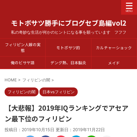
モトボサツ勝手にブログセブ島編vol2
私の奇妙な生活が何かのヒントになる事を願っています フフフ
フィリピン人嫁の実
モトボサツ的
カルチャーショック
態
俺のビサヤ語
デング熱、日本脳炎
メイド
HOME
>
フィリピンの闇
>
フィリピンの闇
日本vsフィリピン
【大悲報】2019年IQランキングでアセア
ン最下位のフィリピン
投稿日：2019年10月15日 更新日：
2019年11月22日