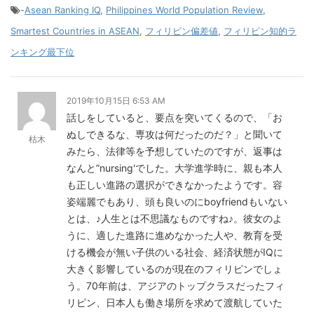
-
Asean Ranking IQ
,
Philippines World Population Review
,
Smartest Countries in ASEAN
,
フィリピン偏差値
,
フィリピン知的ラ
ンキング最下位
2019年10月15日 6:53 AM
話しをしていると、要点を突いてくるので、「お
ぬしできるな、専攻は何だったのだ？」と聞いて
枯木
みたら、法律等を予想していたのですが、返事は
なんと”nursing'でした。大学進学時に、親も本人
も正しい進路の選択ができなかったようです。容
姿端麗でもあり、頭も良いのにboyfriendもいない
とは、♪人生とは不思議なものですね♪。彼女のよ
うに、適した進路に進めなかった人や、教育を受
ける機会が無い子供のいる社会、経済状態がIQに
大きく影響しているのが現在のフィリピンでしょ
う。70年前は、アジアのトップクラスだったフィ
リピン、日本人も働き場所を求めて渡航していた