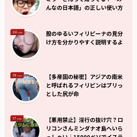
んなの日本語」の正しい使い方
股のゆるいフィリピーナの見分
24
view
け方を分かりやすく説明するよ
【多産国の秘密】アジアの南米
19
view
と呼ばれるフィリピンはプリっ
とした尻が命
【悪用禁止】淫行の抜け穴？ロ
17
view
リコンさんミンダナオ島へいら
っしゃい｜15000ペソでイスラ