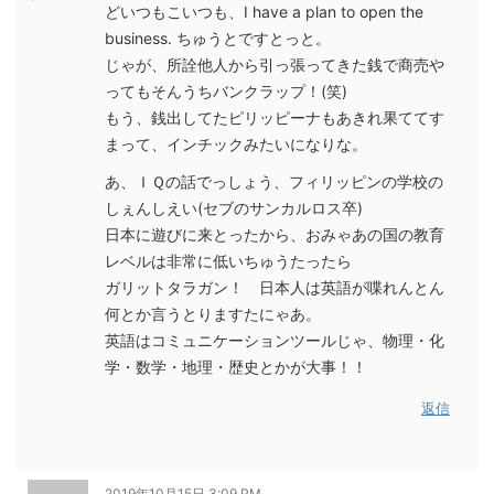
どいつもこいつも、I have a plan to open the
business. ちゅうとですとっと。
じゃが、所詮他人から引っ張ってきた銭で商売や
ってもそんうちバンクラップ！(笑)
もう、銭出してたピリッピーナもあきれ果ててす
まって、インチックみたいになりな。
あ、ＩＱの話でっしょう、フィリッピンの学校の
しぇんしえい(セブのサンカルロス卒)
日本に遊びに来とったから、おみゃあの国の教育
レベルは非常に低いちゅうたったら
ガリットタラガン！ 日本人は英語が喋れんとん
何とか言うとりますたにゃあ。
英語はコミュニケーションツールじゃ、物理・化
学・数学・地理・歴史とかが大事！！
返信
2019年10月15日 3:09 PM