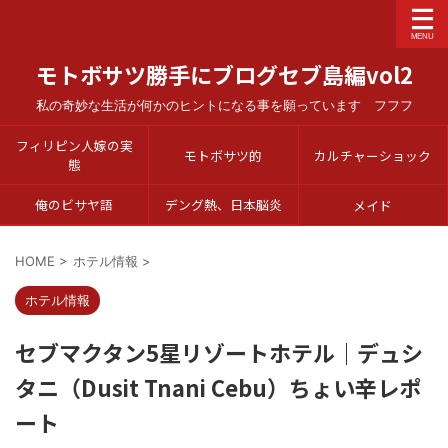
モトボサツ勝手にブログセブ島編vol2
私の奇妙な生活が何かのヒントになる事を願っています フフフ
フィリピン人嫁の実
モトボサツ的
カルチャーショック
態
俺のビサヤ語
デング熱、日本脳炎
メイド
HOME
>
ホテル情報
>
ホテル情報
セブマクタン5星リゾートホテル｜デュシ
タニ（Dusit Tnani Cebu）ちょい辛レポ
ート