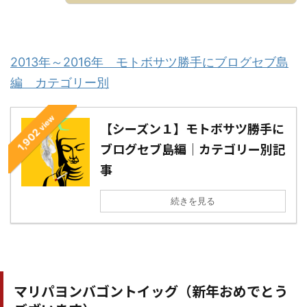
2013年～2016年 モトボサツ勝手にブログセブ島
編 カテゴリー別
view
【シーズン１】モトボサツ勝手に
1,902
ブログセブ島編｜カテゴリー別記
事
続きを見る
マリパヨンバゴントイッグ（新年おめでとう