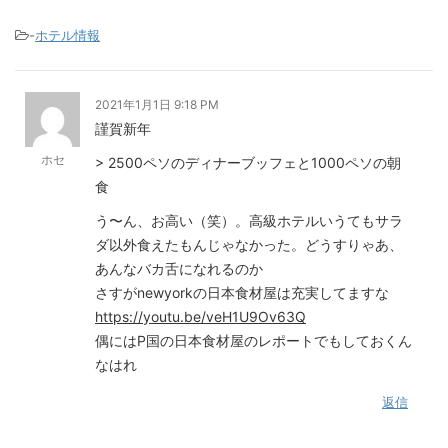
-
ホテル情報
2021年1月1日 9:18 PM
謹賀新年
ホセ
> 2500ペソのディナーブッフェと1000ペソの朝
食
う〜ん、お高い（笑）。高級ホテルいうてもサラ
ダ以外食えたもんじゃなかった。どうすりゃあ、
あんなバカ舌になれるのか
さすがnewyorkの日本食材屋は充実してますな
https://youtu.be/veH1U9Ov63Q
偶にはP国の日本食材屋のレポートでもしておくん
なはれ
返信