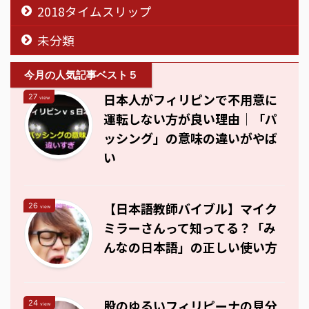
2018タイムスリップ
未分類
今月の人気記事ベスト５
日本人がフィリピンで不用意に
27
view
運転しない方が良い理由｜「パ
ッシング」の意味の違いがやば
い
【日本語教師バイブル】マイク
26
view
ミラーさんって知ってる？「み
んなの日本語」の正しい使い方
股のゆるいフィリピーナの見分
24
view