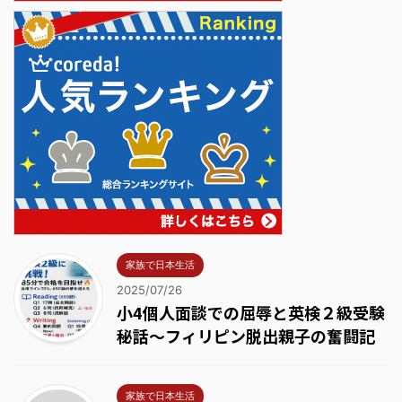
家族で日本生活
2025/07/26
小4個人面談での屈辱と英検２級受験
秘話～フィリピン脱出親子の奮闘記
家族で日本生活