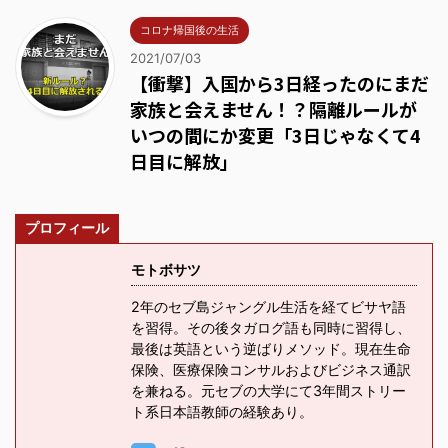
コロナ帰国後の生活
2021/07/03
【衝撃】入国から3日経ったのにまだ
家族と会えません！？隔離ルールが
いつの間にか変更「3日じゃなくて4
日目に解放」
プロフィール
モトボサツ
2年のセブ島ジャングル生活を経てビサヤ語
を習得。その後タガログ語も同時に習得し、
最後は英語という逆ばりメソッド。現在生命
保険、医療保険コンサルおよびビジネス通訳
を兼ねる。元セブの大学にて3年間ストリー
ト系日本語教師の経験あり。