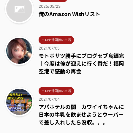
2025/05/23
俺のAmazon Wishリスト
コロナ帰国後の生活
2021/07/05
モトボサツ勝手にブログセブ島編完
｜今度は俺が迎えに行く番だ！福岡
空港で感動の再会
コロナ帰国後の生活
2021/07/04
アパホテルの闇｜カワイイちゃんに
日本の牛乳を飲ませようとウーバー
で差し入れしたら没収。。。