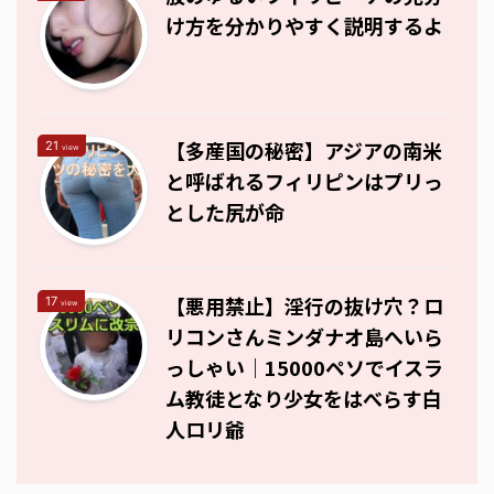
け方を分かりやすく説明するよ
【多産国の秘密】アジアの南米
21
view
と呼ばれるフィリピンはプリっ
とした尻が命
【悪用禁止】淫行の抜け穴？ロ
17
view
リコンさんミンダナオ島へいら
っしゃい｜15000ペソでイスラ
ム教徒となり少女をはべらす白
人ロリ爺