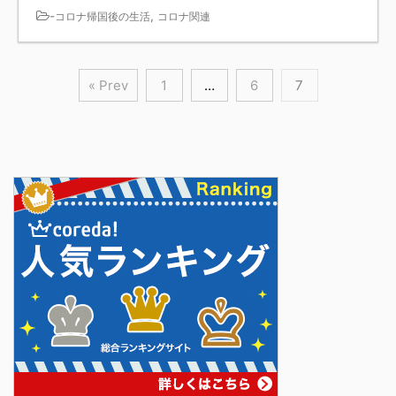
-
,
コロナ帰国後の生活
コロナ関連
« Prev
1
…
6
7