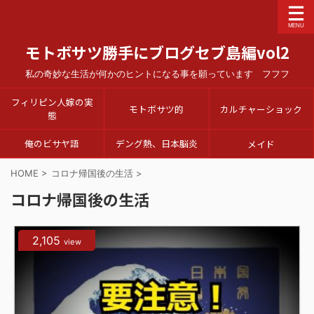
モトボサツ勝手にブログセブ島編vol2
私の奇妙な生活が何かのヒントになる事を願っています フフフ
フィリピン人嫁の実
モトボサツ的
カルチャーショック
態
俺のビサヤ語
デング熱、日本脳炎
メイド
HOME
>
コロナ帰国後の生活
>
コロナ帰国後の生活
2,105
view