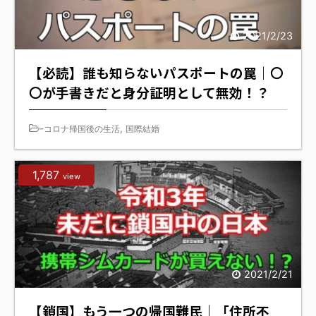
2021/2/23
【必読】誰も知らないパスポートの罠｜〇
〇が手書きだと身分証明として無効！？
-
,
コロナ帰国後の生活
国際結婚
1,787
view
2021/2/21
【鎖国】もう一つの帰国難民｜「住所不