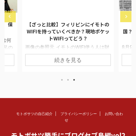
7/8/18
2018/4/30
報 保
【ざっと比較】フィリピンにイモトの
【
WIFIを持っていくべきか？現地ポケッ
国？
トWIFIってどう？
ては何
画像の参照元 イモトのWIFI使う人は財
8月9
 私の
布に余裕がある セブで留学生と接触す
ムが目
イド選
続きを見る
ると必ず聞くことにしている質問があ
星交
凄く早
る。 「あの、日本からポケットWIFI借
い季節
苦労す
りてきました？」 打率としてYESと答
える
。 達
える人は35％位だ。 私が聞く相手がほ
徴を一
あるとい
とんど30代以上の社会人ということも
気分
在9人
あるが、結構な割合で持ってきてい
TPO
ンボア
る。 セブは名ばかりの繋がらないWIFI
と思
y
スポットトがあり、フランチャイズコ
く】フ
くなも
モトボサツの自己紹介
プライバシーポリシー
お問い合わ
ーヒーショップでやっている2時間限定
国 平
んの世
せ
WIFIサービスも信頼性は高くない。 日
■コー
ンガ出
モトボサツ勝手にブログセブ島編vol2
本人は仕事がらみで緊急連絡が入った
ドを抜
介して