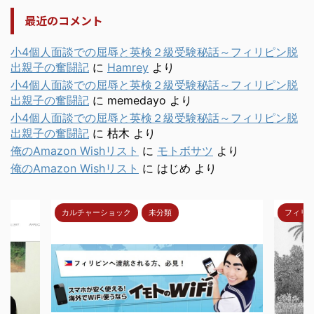
最近のコメント
小4個人面談での屈辱と英検２級受験秘話～フィリピン脱
出親子の奮闘記
に
Hamrey
より
小4個人面談での屈辱と英検２級受験秘話～フィリピン脱
出親子の奮闘記
に
memedayo
より
小4個人面談での屈辱と英検２級受験秘話～フィリピン脱
出親子の奮闘記
に
枯木
より
俺のAmazon Wishリスト
に
モトボサツ
より
俺のAmazon Wishリスト
に
はじめ
より
カルチャーショック
未分類
フィリ