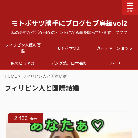
モトボサツ勝手にブログセブ島編vol2
私の奇妙な生活が何かのヒントになる事を願っています フフフ
フィリピン人嫁の実
モトボサツ的
カルチャーショック
態
俺のビサヤ語
デング熱、日本脳炎
メイド
HOME
>
フィリピン人と国際結婚
フィリピン人と国際結婚
2,433
view