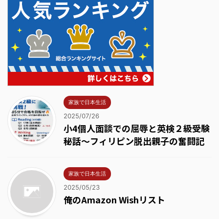
家族で日本生活
2025/07/26
小4個人面談での屈辱と英検２級受験
秘話～フィリピン脱出親子の奮闘記
家族で日本生活
2025/05/23
俺のAmazon Wishリスト