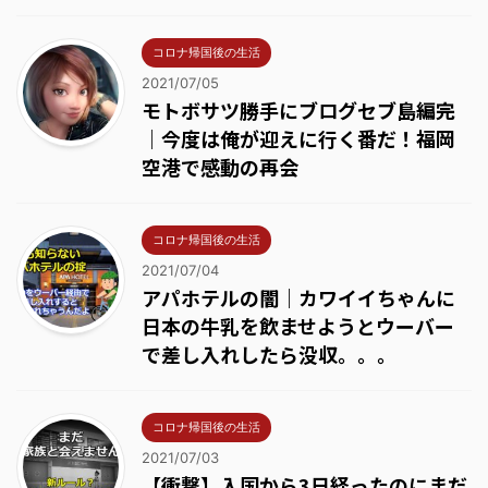
コロナ帰国後の生活
2021/07/05
モトボサツ勝手にブログセブ島編完
｜今度は俺が迎えに行く番だ！福岡
空港で感動の再会
コロナ帰国後の生活
2021/07/04
アパホテルの闇｜カワイイちゃんに
日本の牛乳を飲ませようとウーバー
で差し入れしたら没収。。。
コロナ帰国後の生活
2021/07/03
【衝撃】入国から3日経ったのにまだ