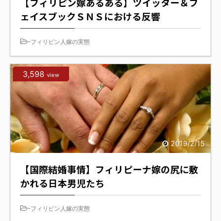
【フィリピン嫁あるある】ツイッター＆フ
ェイスブックＳＮＳにおける反響
-
フィリピン人嫁の実態
3,598
view
2019/2/15
【国際結婚事情】フィリピーナ嫁の尻に敷
かれる日本男児たち
-
フィリピン人嫁の実態