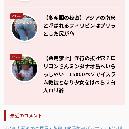
【多産国の秘密】アジアの南米
20
view
と呼ばれるフィリピンはプリっ
とした尻が命
【悪用禁止】淫行の抜け穴？ロ
17
view
リコンさんミンダナオ島へいら
っしゃい｜15000ペソでイスラ
ム教徒となり少女をはべらす白
人ロリ爺
最近のコメント
小4個人面談での屈辱と英検２級受験秘話～フィリピン脱