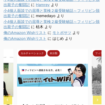
出親子の奮闘記
に
Hamrey
より
小4個人面談での屈辱と英検２級受験秘話～フィリピン脱
出親子の奮闘記
に
memedayo
より
小4個人面談での屈辱と英検２級受験秘話～フィリピン脱
出親子の奮闘記
に
枯木
より
俺のAmazon Wishリスト
に
モトボサツ
より
俺のAmazon Wishリスト
に
はじめ
より
カルチャーショック
未分類
フィリ
7/8/18
2018/4/30