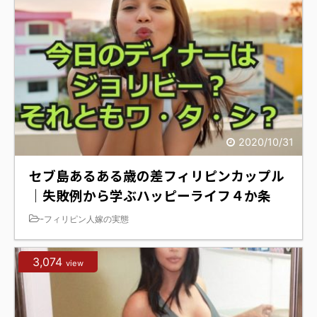
2020/10/31
セブ島あるある歳の差フィリピンカップル
｜失敗例から学ぶハッピーライフ４か条
-
フィリピン人嫁の実態
3,074
view