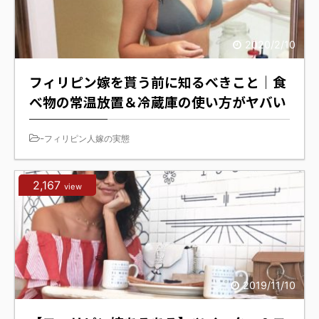
2020/2/10
フィリピン嫁を貰う前に知るべきこと｜食
べ物の常温放置＆冷蔵庫の使い方がヤバい
-
フィリピン人嫁の実態
2,167
view
2019/11/10