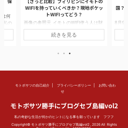
報 保
【ざっと比較】フィリピンにイモトの
【
WIFIを持っていくべきか？現地ポケッ
国？
トWIFIってどう？
ては何
画像の参照元 イモトのWIFI使う人は財
8月9
 私の
布に余裕がある セブで留学生と接触す
ムが目
イド選
続きを見る
ると必ず聞くことにしている質問があ
星交
凄く早
る。 「あの、日本からポケットWIFI借
い季節
苦労す
りてきました？」 打率としてYESと答
える
。 達
える人は35％位だ。 私が聞く相手がほ
徴を一
あるとい
とんど30代以上の社会人ということも
気分
在9人
あるが、結構な割合で持ってきてい
TPO
ンボア
る。 セブは名ばかりの繋がらないWIFI
と思
y
スポットトがあり、フランチャイズコ
く】フ
くなも
モトボサツの自己紹介
プライバシーポリシー
お問い合わ
ーヒーショップでやっている2時間限定
国 平
んの世
せ
WIFIサービスも信頼性は高くない。 日
■コー
ンガ出
モトボサツ勝手にブログセブ島編vol2
本人は仕事がらみで緊急連絡が入った
ドを抜
介して
時や、家族に何か起きた時の連絡用 ...
月、１
私の奇妙な生活が何かのヒントになる事を願っています フフフ
Copyright© モトボサツ勝手にブログセブ島編vol2 , 2026 All Rights