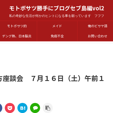
モトボサツ勝手にブログセブ島編vol2
私の奇妙な生活が何かのヒントになる事を願っています フフフ
モトボサツ的
メイド
俺のビサヤ語
デング熱、日本脳炎
免疫不全
お問い合わせ
方座談会 ７月１６日（土）午前１