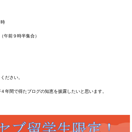
２時
ー集合（午前９時半集合）
てください。
が４年間で得たブログの知恵を披露したいと思います。