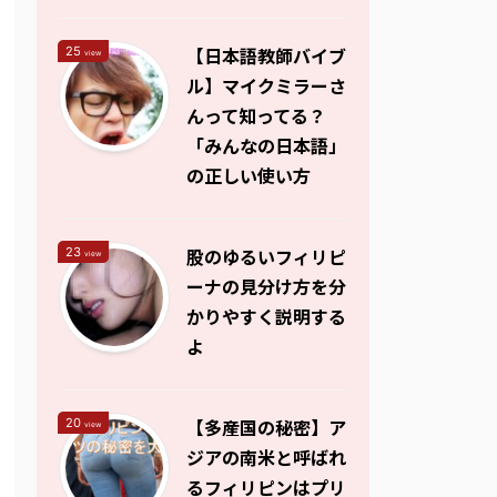
【日本語教師バイブ
25
view
ル】マイクミラーさ
んって知ってる？
「みんなの日本語」
の正しい使い方
股のゆるいフィリピ
23
view
ーナの見分け方を分
かりやすく説明する
よ
【多産国の秘密】ア
20
view
ジアの南米と呼ばれ
るフィリピンはプリ