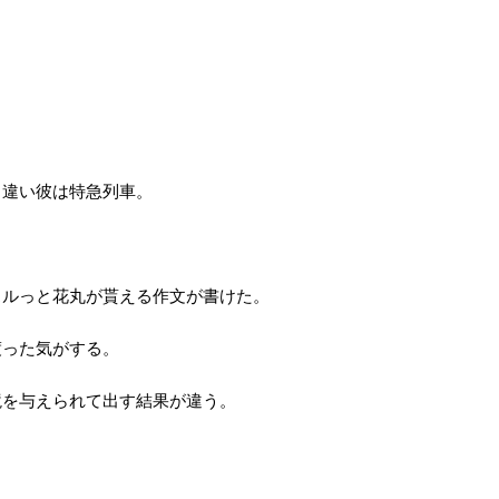
と違い彼は特急列車。
スルっと花丸が貰える作文が書けた。
渡った気がする。
境を与えられて出す結果が違う。