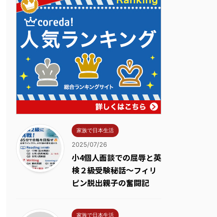
家族で日本生活
2025/07/26
小4個人面談での屈辱と英
検２級受験秘話～フィリ
ピン脱出親子の奮闘記
家族で日本生活