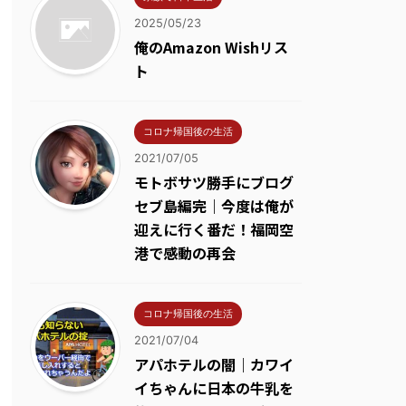
2025/05/23
俺のAmazon Wishリス
ト
コロナ帰国後の生活
2021/07/05
モトボサツ勝手にブログ
セブ島編完｜今度は俺が
迎えに行く番だ！福岡空
港で感動の再会
コロナ帰国後の生活
2021/07/04
アパホテルの闇｜カワイ
イちゃんに日本の牛乳を