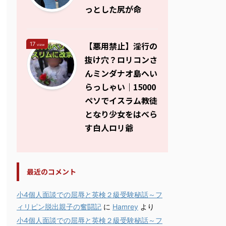
っとした尻が命
【悪用禁止】淫行の
17
view
抜け穴？ロリコンさ
んミンダナオ島へい
らっしゃい｜15000
ペソでイスラム教徒
となり少女をはべら
す白人ロリ爺
最近のコメント
小4個人面談での屈辱と英検２級受験秘話～フ
ィリピン脱出親子の奮闘記
に
Hamrey
より
小4個人面談での屈辱と英検２級受験秘話～フ