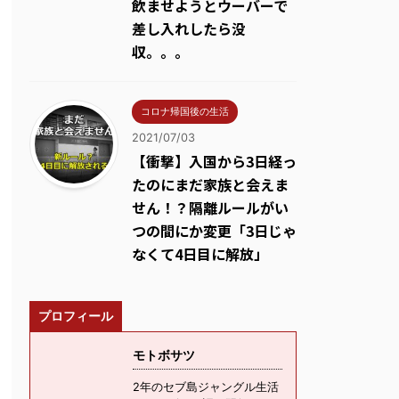
飲ませようとウーバーで
差し入れしたら没
収。。。
コロナ帰国後の生活
2021/07/03
【衝撃】入国から3日経っ
たのにまだ家族と会えま
せん！？隔離ルールがい
つの間にか変更「3日じゃ
なくて4日目に解放」
プロフィール
モトボサツ
2年のセブ島ジャングル生活