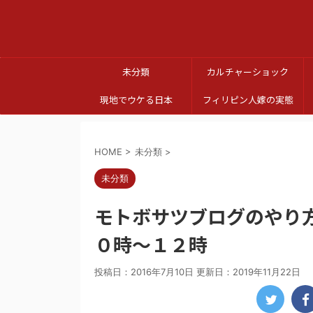
未分類
カルチャーショック
現地でウケる日本
フィリピン人嫁の実態
HOME
>
未分類
>
未分類
モトボサツブログのやり
０時～１２時
投稿日：2016年7月10日 更新日：
2019年11月22日