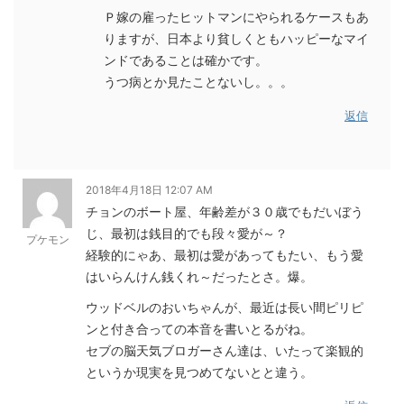
Ｐ嫁の雇ったヒットマンにやられるケースもあ
りますが、日本より貧しくともハッピーなマイ
ンドであることは確かです。
うつ病とか見たことないし。。。
返信
2018年4月18日 12:07 AM
チョンのボート屋、年齢差が３０歳でもだいぼう
じ、最初は銭目的でも段々愛が～？
プケモン
経験的にゃあ、最初は愛があってもたい、もう愛
はいらんけん銭くれ～だったとさ。爆。
ウッドベルのおいちゃんが、最近は長い間ピリピ
ンと付き合っての本音を書いとるがね。
セブの脳天気ブロガーさん達は、いたって楽観的
というか現実を見つめてないとと違う。