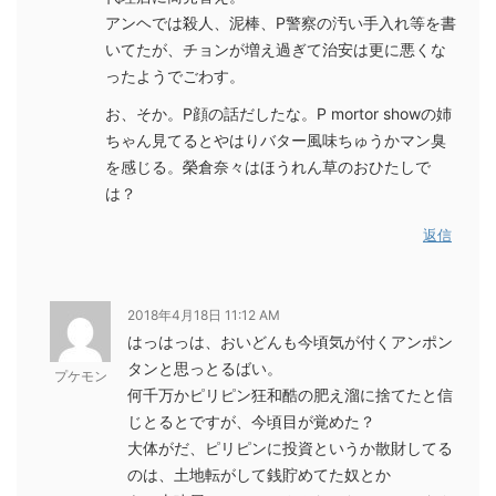
アンヘでは殺人、泥棒、P警察の汚い手入れ等を書
いてたが、チョンが増え過ぎて治安は更に悪くな
ったようでごわす。
お、そか。P顔の話だしたな。P mortor showの姉
ちゃん見てるとやはりバター風味ちゅうかマン臭
を感じる。榮倉奈々はほうれん草のおひたしで
は？
返信
2018年4月18日 11:12 AM
はっはっは、おいどんも今頃気が付くアンポン
タンと思っとるばい。
プケモン
何千万かピリピン狂和酷の肥え溜に捨てたと信
じとるとですが、今頃目が覚めた？
大体がだ、ピリピンに投資というか散財してる
のは、土地転がして銭貯めてた奴とか