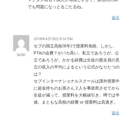
でも問題になっとるごたるね。
返信
2018年4月16日 6:14 PM
セブの国立高校(6年)で授業料免除、しかし、
PTAの会費？がバカ高い。私立であろうが、公
NORI
立であろうが、かかる経費は生徒の親全員の見
立の収入の平均によるという公式がなりたつの
は？
セブインターナショナルスクールは課外授業中
に超金持ちのお孫さん２人を事故死させてから
生徒が減って、授業料を大幅値引き、噂では半
値。まともな高校の経費 or 授業料は高過ぎ。
返信