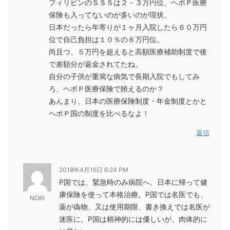
フィリピンのＳＳＳは２－３万円位、ヘボＰ医療
保険も入ってないのが多いのが現状。
日本だったら年寄りが１ヶ月入院したら６０万円
位で自己負担は１０％の６万円位。
尚且つ、５万円を超えると高額医療補助制度で後
で差額分が返金されてたね。
自分の子供が重篤な病気で長期入院でもしてみ
ろ、ヘボＰ医療保険で賄えるのか？
あんまり、日本の医療保険制度・年金制度とかと
ヘボＰ国の制度を比べるなよ！
返信
2018年4月16日 6:24 PM
P国では、緊急時のみ病院へ、日本に帰って健
康保険を使って本格治療。P国では名医でも、
NORI
薬が偽物、又は使用期限、書き換えでは名医が
迷医に。P国は精神的には優しいが、肉体的に