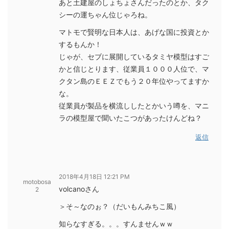
あと土建屋のしょちょさんだったのとか、タク
シーの運ちゃん位じゃろね。
マトモで賢明な日本人は、あげな国に投資とか
するもんか！
じゃが、セブに展開しているタミヤ模型はすご
かと信じとります、従業員１０００人位で、マ
クタン島のＥＥＺでもう２０年位やってますか
な。
従業員が製品を横流ししたとかいう噂を、マニ
ラの模型屋で聞いたこつがあったけんどね？
返信
2018年4月18日 12:21 PM
motobosa
volcanoさん
2
＞そ～なのぉ？（だいもんみちこ風）
知らなすぎる。。。すんませんｗｗ