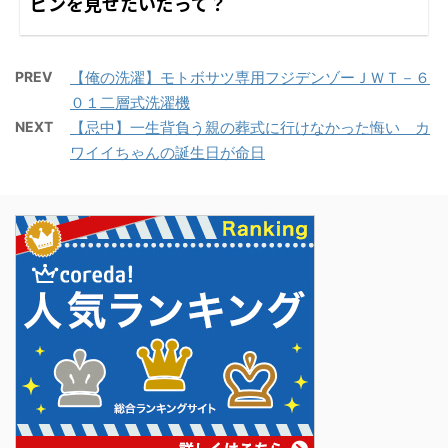
ピンを見せたいだって？
PREV
【俺の洗濯】モトボサツ専用フジデンゾーＪＷＴ－６
０１二層式洗濯機
NEXT
【忌中】一生背負う親の葬式に行けなかった悔い カ
ワイイちゃんの誕生日が命日