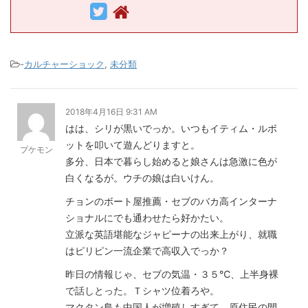
-
カルチャーショック
,
未分類
2018年4月16日 9:31 AM
はは、シリが黒いでっか。いつもイティム・ルボ
ットを叩いて遊んどりますと。
プケモン
多分、日本で暮らし始めると娘さんは急激に色が
白くなるが。ウチの娘は白いけん。
チョンのボート屋推薦・セブのバカ高インターナ
ショナルにでも通わせたら好かたい。
立派な英語堪能なジャピーナの出来上がり、就職
はピリピン一流企業で高収入でっか？
昨日の情報じゃ、セブの気温・３５℃、上半身裸
で話しとった。Ｔシャツ位着ろや。
マクタン島も中国人が増殖しすぎて、原住民の間