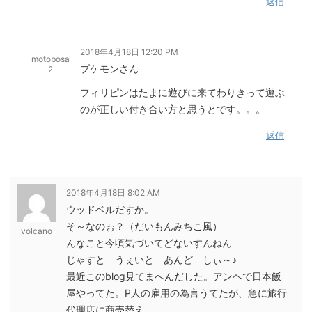
返信
2018年4月18日 12:20 PM
motobosa
プケモンさん
2
フィリピンはたまに遊びに来てわりきって遊ぶ
のが正しい付き合い方と思うとです。。。
返信
2018年4月18日 8:02 AM
ウッドベルだすか。
そ～なのぉ？（だいもんみちこ風）
volcano
んなこと今頃気づいてどないすんねん
じゃすと うぇいと あんど しぃ～♪
最近このblog見てまへんだした。アンヘで日本飯
屋やってた。P人の雇用の為言うてたが、急に旅行
代理店に商売替え。