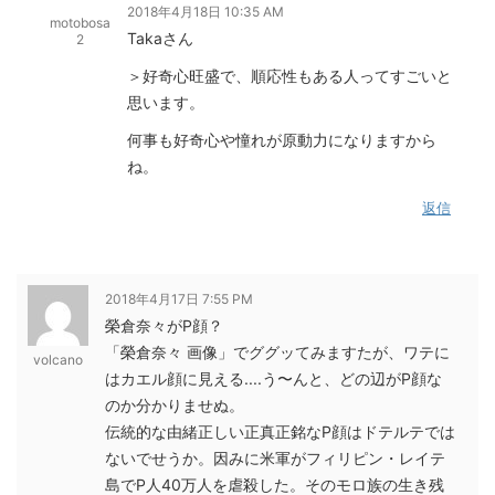
2018年4月18日 10:35 AM
motobosa
Takaさん
2
＞好奇心旺盛で、順応性もある人ってすごいと
思います。
何事も好奇心や憧れが原動力になりますから
ね。
返信
2018年4月17日 7:55 PM
榮倉奈々がP顔？
「榮倉奈々 画像」でググッてみますたが、ワテに
volcano
はカエル顔に見える....う〜んと、どの辺がP顔な
のか分かりませぬ。
伝統的な由緒正しい正真正銘なP顔はドテルテでは
ないでせうか。因みに米軍がフィリピン・レイテ
島でP人40万人を虐殺した。そのモロ族の生き残