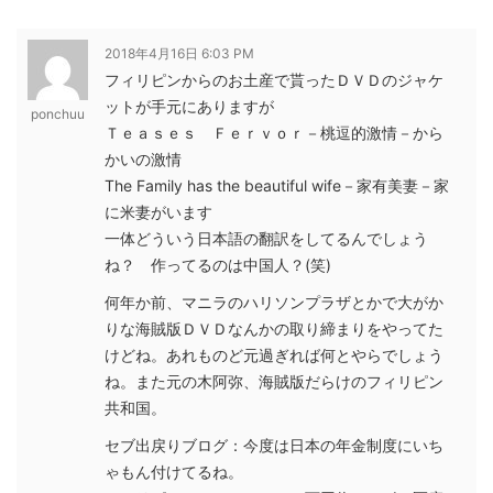
2018年4月16日 6:03 PM
フィリピンからのお土産で貰ったＤＶＤのジャケ
ットが手元にありますが
ponchuu
Ｔｅａｓｅｓ Ｆｅｒｖｏｒ－桃逗的激情－から
かいの激情
The Family has the beautiful wife－家有美妻－家
に米妻がいます
一体どういう日本語の翻訳をしてるんでしょう
ね？ 作ってるのは中国人？(笑)
何年か前、マニラのハリソンプラザとかで大がか
りな海賊版ＤＶＤなんかの取り締まりをやってた
けどね。あれものど元過ぎれば何とやらでしょう
ね。また元の木阿弥、海賊版だらけのフィリピン
共和国。
セブ出戻りブログ：今度は日本の年金制度にいち
ゃもん付けてるね。