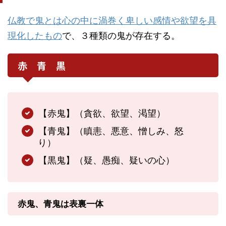
仏教で鬼とは心の中に渦巻く卑しい感情や欲望を具
現化したもの
で、３種類の鬼が存在する。
赤 青 黒
【赤鬼】（貪欲、欲望、渇望）
【青鬼】（瞋恚、悪意、憎しみ、怒
り）
【黒鬼】（疑、愚痴、疑いの心）
赤鬼、青鬼は表裏一体