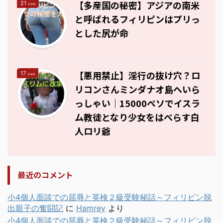
【多産国の秘密】アジアの南米
21
view
と呼ばれるフィリピンはプリっ
とした尻が命
【悪用禁止】淫行の抜け穴？ロ
17
view
リコンさんミンダナオ島へいら
っしゃい｜15000ペソでイスラ
ム教徒となり少女をはべらす白
人ロリ爺
最近のコメント
小4個人面談での屈辱と英検２級受験秘話～フィリピン脱
出親子の奮闘記
に
Hamrey
より
小4個人面談での屈辱と英検２級受験秘話～フィリピン脱