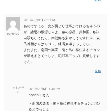
2019年8月3日 2:21 PM
あのですにゃ、女が男より仕事がでけるちゅうの
が、諸悪の根源じゃよ。猿の惑星・共和国。(笑)
ponchuu
自殺ちゅうたら、南朝鮮も多かそうですにゃ、安
倍首相がんばんべ～、経済崩壊まっしぐら。
またまた、南国の楽園・鬼ヶ島に移住するチョン
が増えるとでっしょ、犯罪率アップに貢献します
けん。
返信
モトボサ
2019年8月5日 4:46 PM
ツ
ponchuuさん
＞南国の楽園・鬼ヶ島に移住するチョンが増え
るとでっしょ