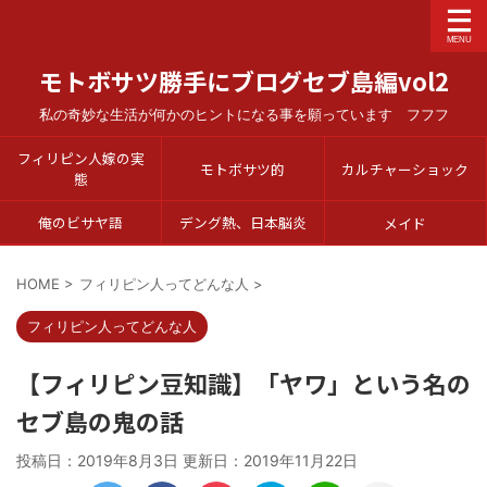
モトボサツ勝手にブログセブ島編vol2
私の奇妙な生活が何かのヒントになる事を願っています フフフ
フィリピン人嫁の実
モトボサツ的
カルチャーショック
態
俺のビサヤ語
デング熱、日本脳炎
メイド
HOME
>
フィリピン人ってどんな人
>
フィリピン人ってどんな人
【フィリピン豆知識】「ヤワ」という名の
セブ島の鬼の話
投稿日：2019年8月3日 更新日：
2019年11月22日