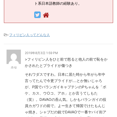
ト系日本語教師の経験あり。
-
フィリピン人ってどんな人
2019年8月3日 1:59 PM
>フィリピン人をひと前で怒ると他人の前で恥をか
かされたとプライドが傷つき
ホセ
それワダスですわ。日本に居た時から年がら年中
言ってたんで今更プライドが....とか無いじゃろ
が、P国でバランガイキャプテンのPちゃんを「ボ
ケ、カス、ウ○コ、アホ」とか言うてしもた
（笑）。DAVAOの呑ん気。しかもバランガイの役
員カガワドの前で。よー生きて帰国でけたもんじ
ゃ焼き。シャブだの銃でDAVAOで一番ヤバイ街ア