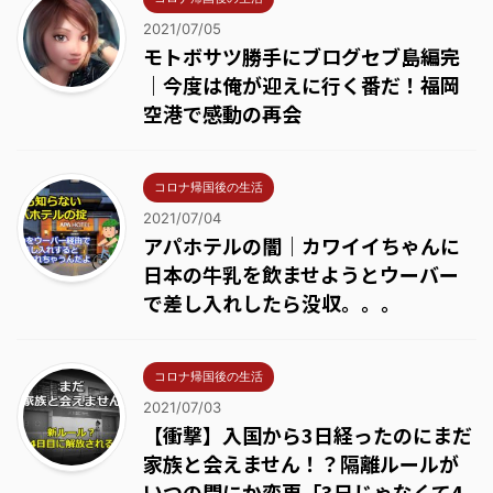
2021/07/05
モトボサツ勝手にブログセブ島編完
｜今度は俺が迎えに行く番だ！福岡
空港で感動の再会
コロナ帰国後の生活
2021/07/04
アパホテルの闇｜カワイイちゃんに
日本の牛乳を飲ませようとウーバー
で差し入れしたら没収。。。
コロナ帰国後の生活
2021/07/03
【衝撃】入国から3日経ったのにまだ
家族と会えません！？隔離ルールが
いつの間にか変更「3日じゃなくて4