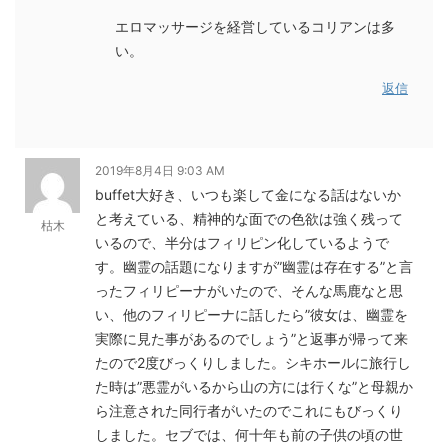
エロマッサージを経営しているコリアンは多
い。
返信
2019年8月4日 9:03 AM
buffet大好き、いつも楽して金になる話はないか
と考えている、精神的な面での色欲は強く残って
枯木
いるので、半分はフィリピン化しているようで
す。幽霊の話題になりますが”幽霊は存在する”と言
ったフィリピーナがいたので、そんな馬鹿なと思
い、他のフィリピーナに話したら”彼女は、幽霊を
実際に見た事があるのでしょう”と返事が帰って来
たので2度びっくりしました。シキホールに旅行し
た時は”悪霊がいるから山の方には行くな”と母親か
ら注意された同行者がいたのでこれにもびっくり
しました。セブでは、何十年も前の子供の頃の世