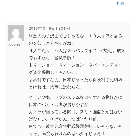
返信
2019年10月6日 1:30 PM
貧乏人の子沢山でごじゃるな、１０人子供が居る
のを知っとりやすがね。
ponchuu
４人当たり、６人はスカパラダイス・(大笑)。病気
でもすたら、緊急事態！
ドネーション・ドネーション、ネバーエンディン
グ資金援助じゃろたい。。
まあ何ですなあ、日本じゃったら保険料さえ納め
とければ、大事にはならん。
そういやあ、セブのスラムをロケすとる物好きに
日本のバカ・若者が居りやすが
カメラが回っている間は、スリ・強盗とかはない
げなたい、そぎゃんこつは当たり前。
何でも、彼方此方で葬式饅頭美味しいそうな、そ
りゃ、病院も行けんのはパタイじゃろ！