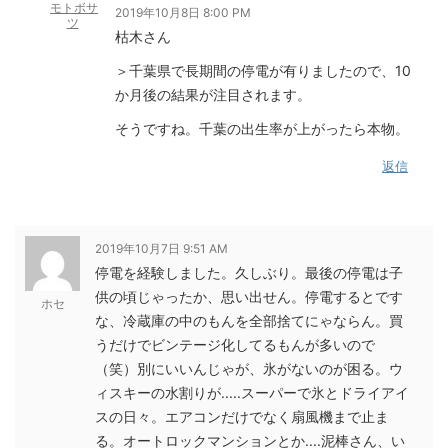
モトボサ
2019年10月8日 8:00 PM
ツ
枯木さん
＞千葉県で長期間の停電が有りましたので、10
か月後の結果が注目されます。
そうですね。千葉の出生率が上がったら本物。
返信
2019年10月7日 9:51 AM
停電を経験しました。久しぶり。最後の停電は子
供の頃じゃったか、思い出せん。停電するとです
ホセ
な、冷蔵庫の中のもんを全部捨てにゃならん。買
うだけでビンテージ化してるもんが多いので
（笑）別にいいんじゃが、氷がないのが困る。ウ
ィスキーの水割りが.....スーパーで氷とドライアイ
スの日々。エアコンだけでなく扇風機まで止ま
る。オートロックマンションとか....泥棒さん、い