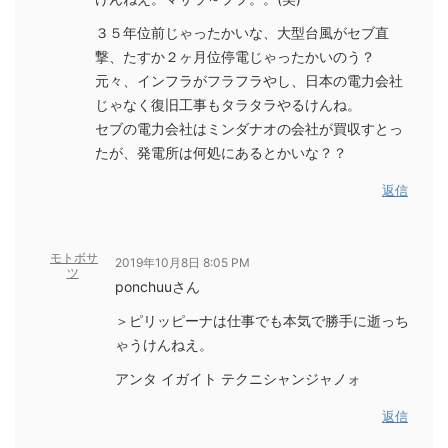
３５年位前じゃったかいな、大型台風がセブ直
撃、たすか２ヶ月位停電じゃったかいのう？
元々、インフラがフラフラやし、日本の電力会社
じゃなく復旧工事もタラタラやるけんね。
セブの電力会社はミンダナオの会社が買収すとっ
たが、発電所は何処にあるとかいな？？
返信
モトボサ
2019年10月8日 8:05 PM
ツ
ponchuuさん
＞ピリッピーナは仕事でも本気で勝手に逝っち
ゃうけんねえ。
アンタ イガイト テクニシャンジャノォ
返信