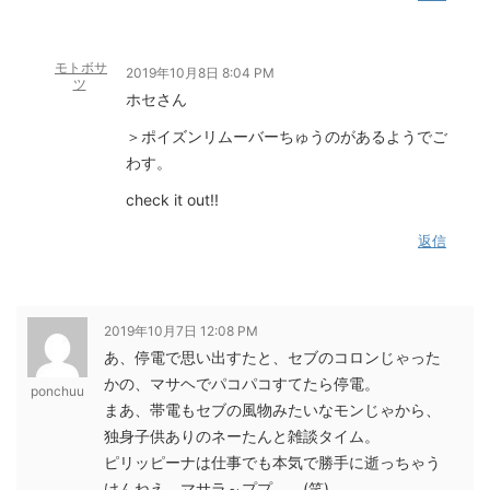
モトボサ
2019年10月8日 8:04 PM
ツ
ホセさん
＞ポイズンリムーバーちゅうのがあるようでご
わす。
check it out!!
返信
2019年10月7日 12:08 PM
あ、停電で思い出すたと、セブのコロンじゃった
かの、マサヘでパコパコすてたら停電。
ponchuu
まあ、帯電もセブの風物みたいなモンじゃから、
独身子供ありのネーたんと雑談タイム。
ピリッピーナは仕事でも本気で勝手に逝っちゃう
けんねえ。マサラ～ププ。。(笑)