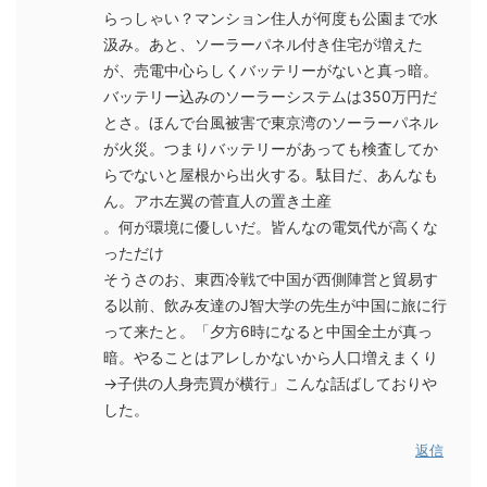
らっしゃい？マンション住人が何度も公園まで水
汲み。あと、ソーラーパネル付き住宅が増えた
が、売電中心らしくバッテリーがないと真っ暗。
バッテリー込みのソーラーシステムは350万円だ
とさ。ほんで台風被害で東京湾のソーラーパネル
が火災。つまりバッテリーがあっても検査してか
らでないと屋根から出火する。駄目だ、あんなも
ん。アホ左翼の菅直人の置き土産
。何が環境に優しいだ。皆んなの電気代が高くな
っただけ
そうさのお、東西冷戦で中国が西側陣営と貿易す
る以前、飲み友達のJ智大学の先生が中国に旅に行
って来たと。「夕方6時になると中国全土が真っ
暗。やることはアレしかないから人口増えまくり
→子供の人身売買が横行」こんな話ばしておりや
した。
返信