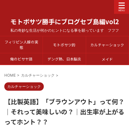
モトボサツ勝手にブログセブ島編vol2
私の奇妙な生活が何かのヒントになる事を願っています フフフ
フィリピン人嫁の実
モトボサツ的
カルチャーショック
態
俺のビサヤ語
デング熱、日本脳炎
メイド
HOME
>
カルチャーショック
>
カルチャーショック
【比製英語】「ブラウンアウト」って何？
｜それって美味しいの？｜出生率が上がる
ってホント？？