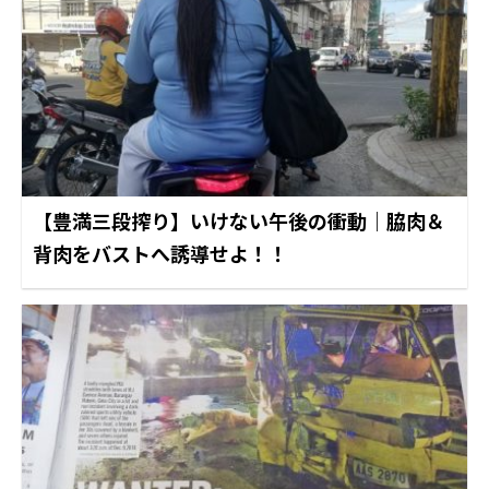
【豊満三段搾り】いけない午後の衝動｜脇肉＆
背肉をバストへ誘導せよ！！