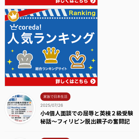
家族で日本生活
2025/07/26
小4個人面談での屈辱と英検２級受験
秘話～フィリピン脱出親子の奮闘記