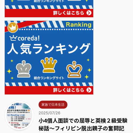
家族で日本生活
2025/07/26
小4個人面談での屈辱と英検２級受験
秘話～フィリピン脱出親子の奮闘記