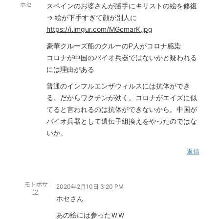
ホセ
スペインのお婆さんが勝手にキリストの絵を修復
→ 絵が下手すぎて顔が別人に
https://i.imgur.com/MGcmarK.jpg
豪華クルーズ船のクルーのP人がコロナ感染
コロナが中国のバイオ兵器ではないかと疑われる
には理由がある
普通のインフルエンザウィルスには抗体ができ
る。だからワクチンが効く。コロナがエイズに似
てると言われるのは抗体ができないから。中国が
バイオ兵器として遺伝子組換えをやったのではな
いか。
返信
モトボサ
2020年2月10日 3:20 PM
ツ
ホセさん
あの絵には参ったＷＷ