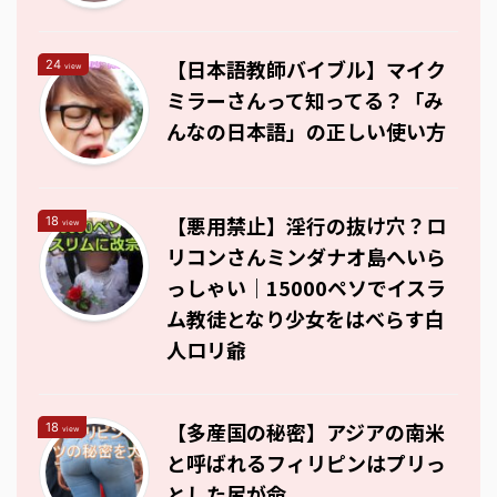
【日本語教師バイブル】マイク
24
view
ミラーさんって知ってる？「み
んなの日本語」の正しい使い方
【悪用禁止】淫行の抜け穴？ロ
18
view
リコンさんミンダナオ島へいら
っしゃい｜15000ペソでイスラ
ム教徒となり少女をはべらす白
人ロリ爺
【多産国の秘密】アジアの南米
18
view
と呼ばれるフィリピンはプリっ
とした尻が命