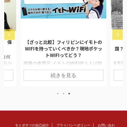
8/4/30
2017/9/10
モトの
【まとめ】フィリピンってどんな
【重
ポケッ
国？ 10年間で体験した出来事を元に
一覧化
フィ
う人は財
8月9月は日本の大学生の研修プログラ
だが、
接触す
ムが目白押し。 私にとっても大学生惑
近所
続きを見る
問があ
星交流会や通訳等の仕事を頂ける嬉し
びに
IFI借
い季節である。 反省会や食事会等で使
い。 
Sと答
えるフィリピンあるあるネタとして特
るのに
相手がほ
徴を一覧化してみた。 相手によっては
人いわ
ことも
気分を害したりすることもあるので、
うメイ
てい
TPOに応じた多少のアレンジが必要か
目を現
WIFI
と思われるのでご注意を。 【うんち
ンガから
イズコ
く】フィリピンってどんな国？ ■若い
Go。
モトボサツの自己紹介
プライバシーポリシー
お問い合わ