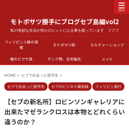
モトボサツ勝手にブログセブ島編vol2
私の奇妙な生活が何かのヒントになる事を願っています フフフ
フィリピン人嫁の実
モトボサツ的
カルチャーショック
態
俺のビサヤ語
デング熱、日本脳炎
メイド
HOME
>
セブで出会った留学生
>
セブで出会った留学生
セブのビジネス最前線
フィリピン旅行
【セブの新名所】ロビンソンギャレリアに
出来たマゼランクロスは本物とどれくらい
違うのか？