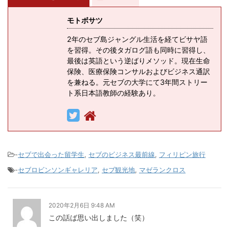
モトボサツ
2年のセブ島ジャングル生活を経てビサヤ語
を習得。その後タガログ語も同時に習得し、
最後は英語という逆ばりメソッド。現在生命
保険、医療保険コンサルおよびビジネス通訳
を兼ねる。元セブの大学にて3年間ストリー
ト系日本語教師の経験あり。
-
セブで出会った留学生
,
セブのビジネス最前線
,
フィリピン旅行
-
セブロビンソンギャレリア
,
セブ観光地
,
マゼランクロス
2020年2月6日 9:48 AM
この話ば思い出しました（笑）