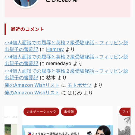
最近のコメント
小4個人面談での屈辱と英検２級受験秘話～フィリピン脱
出親子の奮闘記
に
Hamrey
より
小4個人面談での屈辱と英検２級受験秘話～フィリピン脱
出親子の奮闘記
に
memedayo
より
小4個人面談での屈辱と英検２級受験秘話～フィリピン脱
出親子の奮闘記
に
枯木
より
俺のAmazon Wishリスト
に
モトボサツ
より
俺のAmazon Wishリスト
に
はじめ
より
フィリピン人ってどんな人
メイド