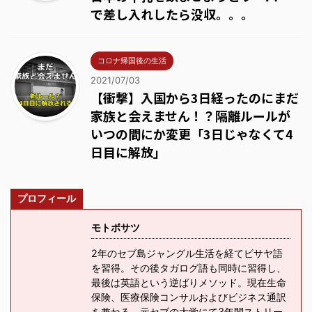
で差し入れしたら没収。。。
コロナ帰国後の生活
2021/07/03
【衝撃】入国から3日経ったのにまだ
家族と会えません！？隔離ルールが
いつの間にか変更「3日じゃなくて4
日目に解放」
プロフィール
モトボサツ
2年のセブ島ジャングル生活を経てビサヤ語
を習得。その後タガログ語も同時に習得し、
最後は英語という逆ばりメソッド。現在生命
保険、医療保険コンサルおよびビジネス通訳
を兼ねる。元セブの大学にて3年間ストリー