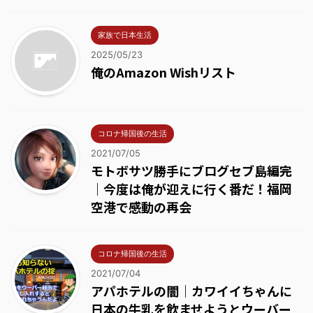
家族で日本生活
2025/05/23
俺のAmazon Wishリスト
コロナ帰国後の生活
2021/07/05
モトボサツ勝手にブログセブ島編完
｜今度は俺が迎えに行く番だ！福岡
空港で感動の再会
コロナ帰国後の生活
2021/07/04
アパホテルの闇｜カワイイちゃんに
日本の牛乳を飲ませようとウーバー