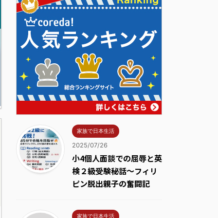
家族で日本生活
2025/07/26
小4個人面談での屈辱と英
検２級受験秘話～フィリ
ピン脱出親子の奮闘記
家族で日本生活