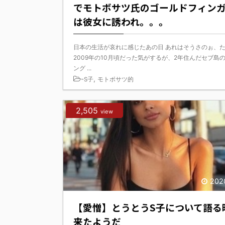
でモトボサツ氏のゴールドフィン
は彼女に誘われ。。。
日本の生活が哀れに感じたあの日 あれはそうさのぉ、
2009年の10月頃だった気がするが、2年住んだセブ島
ング ...
-
,
S子
モトボサツ的
2,505
view
202
【愛憎】とうとうS子について語る
来たようだ