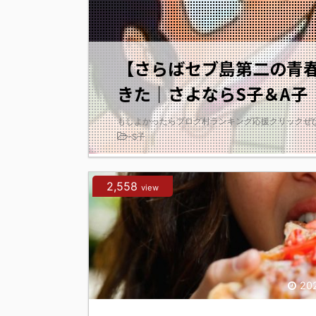
【さらばセブ島第二の青
きた｜さよならS子＆A子
もしよかったらブログ村ランキング応援クリックぜひ1
-
S子
2,558
view
20