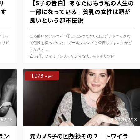
リ
【S子の告白】あなたはもう私の人生の
〇す
一部になっている｜貧乳の女性は頭が
良いという都市伝説
グリっ
ほろ酔いのアルコイ S子とはかつてないほどプラトニックな
ィリピ
関係性を保っていた。 ガールフレンドと公言してよいのかど
うかさえ ...
-
,
,
S子
フィリピン人ってどんな人
モトボサツ的
1,976
view
0/2/15
2020/2/13
ラン
元カノS子の回想録その２｜トワイラ