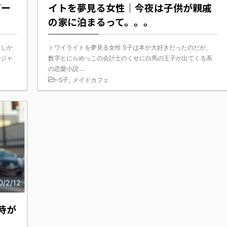
ガー
イトを夢見る女性｜今夜は子供が親戚
の家に泊まるって。。。
たしか
トワイライトを夢見る女性 S子は本が大好きだったのだが、
のジャ
数字とにらめっこの会計士のくせに白馬の王子が出てくる系
の恋愛小説 ...
-
,
S子
メイドカフェ
0/2/12
時が