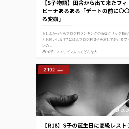
【S子物語】田舎から出て来たフィ
ピーナあるある「デートの前に〇
る変癖」
もしよかったらブログ村ランキングの応援クリック1回
とお願いします? にほんブログ村 S子を通じて分かるフ
ンの ...
-
,
S子
フィリピン人ってどんな人
2,192
view
202
【R18】S子の誕生日に高級レスト