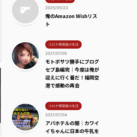
2025/05/23
俺のAmazon Wishリス
ト
コロナ帰国後の生活
2021/07/05
モトボサツ勝手にブログ
セブ島編完｜今度は俺が
迎えに行く番だ！福岡空
港で感動の再会
コロナ帰国後の生活
2021/07/04
アパホテルの闇｜カワイ
イちゃんに日本の牛乳を