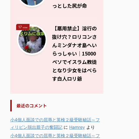
っとした尻が命
【悪用禁止】淫行の
17
view
抜け穴？ロリコンさ
んミンダナオ島へい
らっしゃい｜15000
ペソでイスラム教徒
となり少女をはべら
す白人ロリ爺
最近のコメント
小4個人面談での屈辱と英検２級受験秘話～フ
ィリピン脱出親子の奮闘記
に
Hamrey
より
小4個人面談での屈辱と英検２級受験秘話～フ