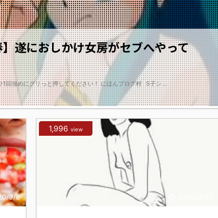
春】遂におしかけ女房がセブへやって
回強めにグリっと押してください！ にほんブログ村 S子シ ...
2020/4/26
1,996
view
20/3/8
2020/2/20