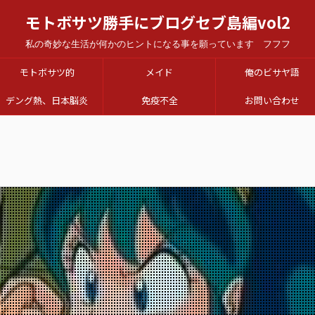
モトボサツ勝手にブログセブ島編vol2
私の奇妙な生活が何かのヒントになる事を願っています フフフ
モトボサツ的
メイド
俺のビサヤ語
デング熱、日本脳炎
免疫不全
お問い合わせ