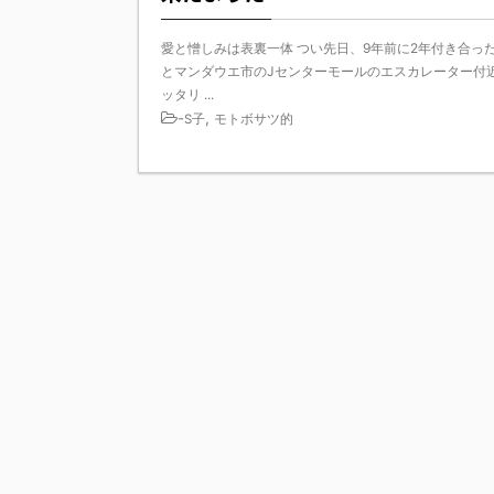
愛と憎しみは表裏一体 つい先日、9年前に2年付き合っ
とマンダウエ市のJセンターモールのエスカレーター付
ッタリ ...
-
,
S子
モトボサツ的