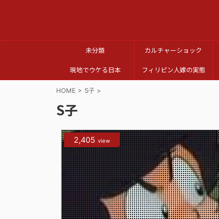
未分類
カルチャーショック
現地でウケる日本
フィリピン人嫁の実態
HOME
>
S子
>
S子
2,405
view