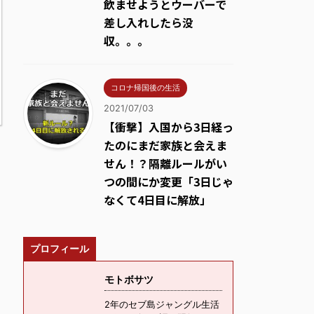
飲ませようとウーバーで
差し入れしたら没
収。。。
コロナ帰国後の生活
2021/07/03
【衝撃】入国から3日経っ
たのにまだ家族と会えま
せん！？隔離ルールがい
つの間にか変更「3日じゃ
なくて4日目に解放」
プロフィール
モトボサツ
2年のセブ島ジャングル生活