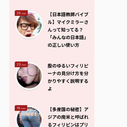
【日本語教師バイブ
25
view
ル】マイクミラーさ
んって知ってる？
「みんなの日本語」
の正しい使い方
股のゆるいフィリピ
23
view
ーナの見分け方を分
かりやすく説明する
よ
【多産国の秘密】ア
19
view
ジアの南米と呼ばれ
るフィリピンはプリ