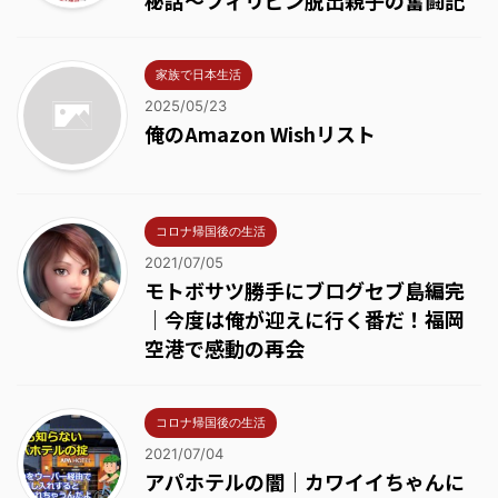
秘話～フィリピン脱出親子の奮闘記
家族で日本生活
2025/05/23
俺のAmazon Wishリスト
コロナ帰国後の生活
2021/07/05
モトボサツ勝手にブログセブ島編完
｜今度は俺が迎えに行く番だ！福岡
空港で感動の再会
コロナ帰国後の生活
2021/07/04
アパホテルの闇｜カワイイちゃんに