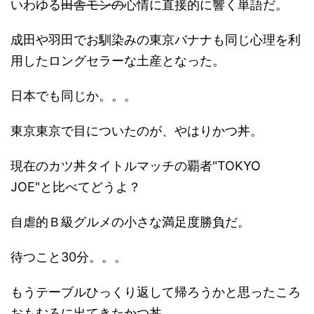
いわゆる
田舎モンの
心情に直接的に響く単語だ。
成田や羽田でお馴染みの東京バナナも同じ心理を利
用したロングセラーな土産となった。
日本でも同じか。。。
東京東京で目についたのが、やはりかつ丼。
現在のカツ丼タイトルマッチの覇者"TOKYO
JOE"と比べてどうよ？
自虐的Ｂ級グルメの小さな満足度勝負だ。
待つこと30分。。。
もうテーブルひっくり返して帰ろうかと思ったころ
おもむろに出てきたかつ丼。