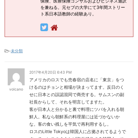
保険、医療保険コンサルおよびビジネス通訳
を兼ねる。元セブの大学にて3年間ストリー
ト系日本語教師の経験あり。
-
未分類
2017年4月20日 6:43 PM
アメリカのロスでも売春宿の店名に「東京」をつ
けるのはチョンと相場が決まってます。反日のく
volcano
せに日本との誤認混同で商売する。サムスンの副
社長からして、それを明言してますた。
客が日本人と分かると裏で料理にツバを入れる朝
鮮人。私なら朝鮮系の料理屋には近づかないか
な。客の食い残しを平気で再利用するし。
ロスのLittle Tokyoは韓国人に占拠されてるようで