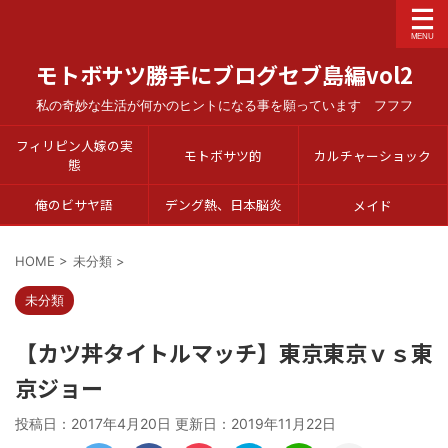
モトボサツ勝手にブログセブ島編vol2
私の奇妙な生活が何かのヒントになる事を願っています フフフ
フィリピン人嫁の実
モトボサツ的
カルチャーショック
態
俺のビサヤ語
デング熱、日本脳炎
メイド
HOME
>
未分類
>
未分類
【カツ丼タイトルマッチ】東京東京ｖｓ東
京ジョー
投稿日：2017年4月20日 更新日：
2019年11月22日