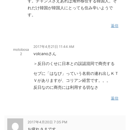
す。チャンスさえあれば海外移住する韓国人。そ
れだけ韓国が韓国人にとっても住み辛いようで
す。
返信
2017年4月21日 11:44 AM
motobosa
volcanoさん
2
＞反日のくせに日本との誤認混同で商売する
セブに「はなび」っていう名前の連れ出しＫＴ
Ｖがありますが、コリアン経営です。。。
反日なのに商売には利用する切なさ
返信
2017年4月20日 7:35 PM
お疲れさまです。