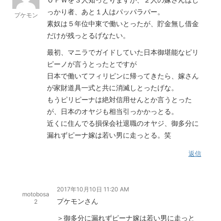
っかり者、あと１人はパッパラパー。
プケモン
素奴は５年位中東で働いとったが、貯金無し借金
だけが残っとるげなたい。
最初、マニラでガイドしていた日本御堪能なピリ
ピーノが言うとったとですが
日本で働いてフィリピンに帰ってきたら、嫁さん
が家財道具一式と共に消滅しとったげな。
もうピリピーナは絶対信用せんとか言うとった
が、日本のオヤジも相当引っかかっとる。
近くに住んでる損保会社退職のオヤジ、御多分に
漏れずピーナ嫁は若い男に走っとる。笑
返信
2017年10月10日 11:20 AM
motobosa
プケモンさん
2
＞御多分に漏れずピーナ嫁は若い男に走っと