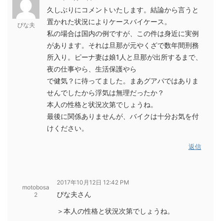
久しぶりにコメントいたします。結論から言うと
置かれた状況によりケースバイケース。
ぴな夫
私の場合は国内の例ですが、この件は身近に実例
があります。それは旦那が元やくざで数年間刑務
所入り。ピーナ妻は娘1人と旦那が出所するまで、
夜の仕事やら、生活保護やら
で健気？に待ってました。まあグアパではありま
せんでしたから浮気は無理だったか？
本人の性格と状況次第でしょうね。
最後に関係ありませんが、バイクは十分お気を付
けください。
返信
2017年10月12日 12:42 PM
motobosa
ぴな夫さん
2
＞本人の性格と状況次第でしょうね。