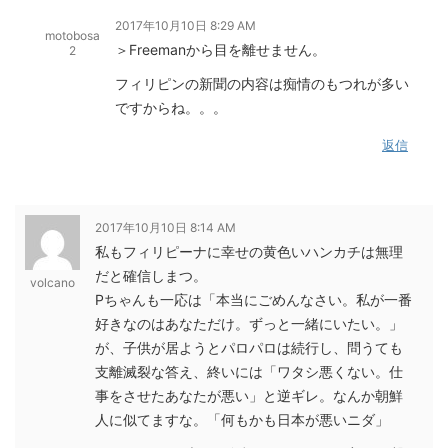
2017年10月10日 8:29 AM
motobosa
＞Freemanから目を離せません。
2
フィリピンの新聞の内容は痴情のもつれが多い
ですからね。。。
返信
2017年10月10日 8:14 AM
私もフィリピーナに幸せの黄色いハンカチは無理
だと確信しまつ。
volcano
Pちゃんも一応は「本当にごめんなさい。私が一番
好きなのはあなただけ。ずっと一緒にいたい。」
が、子供が居ようとパロパロは続行し、問うても
支離滅裂な答え、終いには「ワタシ悪くない。仕
事をさせたあなたが悪い」と逆ギレ。なんか朝鮮
人に似てますな。「何もかも日本が悪いニダ」