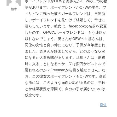
ボーイフレンドがOFWと奥さんがOFWの二つの物
語があります。ボーイフレンドがOFWの場合、フ
枯木
ィリピンに残った彼のガールフレンドは、早速新
しいボーイフレンドを見つけて結婚して、幸せに
暮らしています。彼女は、facebookの名前を変更
したので、OFWのボーイフレンドは、もう連絡が
取れないでしょう。奥さんがOFWの旦那さんは、
同僚の女性と良い仲にになり、子供が今年産まれ
ました。奥さんが帰国してから、どのような状況
になるか大変興味があります。旦那さんは、刑務
所に入ることになるのか、又は蛮刀かピストルで
襲われるのか？Freemanから目を離せません。な
お、この彼女のボーイフレンドもOFWです。身近
な所には、このような面白い話があるのに、年齢
とか経済状況が原因で、自分の手が届かないのは
残念です。
返信