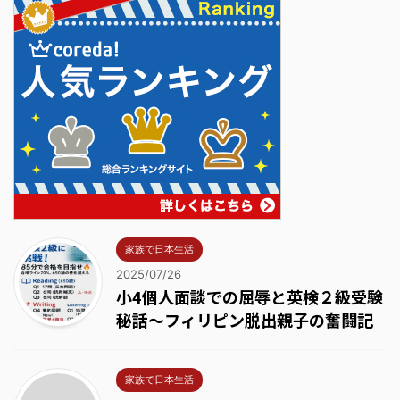
家族で日本生活
2025/07/26
小4個人面談での屈辱と英検２級受験
秘話～フィリピン脱出親子の奮闘記
家族で日本生活