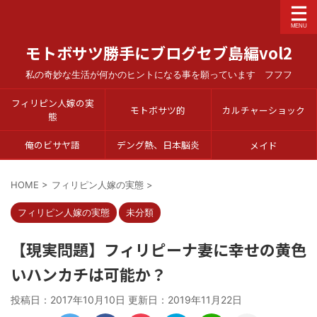
モトボサツ勝手にブログセブ島編vol2
私の奇妙な生活が何かのヒントになる事を願っています フフフ
フィリピン人嫁の実
モトボサツ的
カルチャーショック
態
俺のビサヤ語
デング熱、日本脳炎
メイド
HOME
>
フィリピン人嫁の実態
>
フィリピン人嫁の実態
未分類
【現実問題】フィリピーナ妻に幸せの黄色
いハンカチは可能か？
投稿日：2017年10月10日 更新日：
2019年11月22日