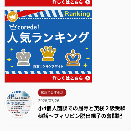
家族で日本生活
2025/07/26
小4個人面談での屈辱と英検２級受験
秘話～フィリピン脱出親子の奮闘記