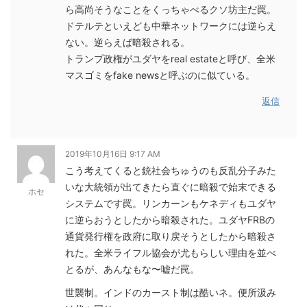
ら高尚そうなことをくっちゃべるクソ坊主だ罠。
ドテルテといえども中華ネットワークには逆らえ
ない。逆らえば暗殺される。
トランプ政権がユダヤをreal estateと呼び、全米
マスゴミをfake newsと呼ぶのに似ている。
返信
2019年10月16日 9:17 AM
こう考えてくると銃社会ちゅうのも反乱分子みた
いな大統領が出てきたら直ぐに暗殺で始末できる
ホセ
システムです罠。リンカーンもケネディもユダヤ
に逆らおうとしたから暗殺された。ユダヤFRBの
通貨発行権を政府に取り戻そうとしたから暗殺さ
れた。全米ライフル協会が尤もらしい理由を並べ
とるが、あんなもな〜嘘だ罠。
世襲制。インドのカースト制は酷いネ。便所汲み