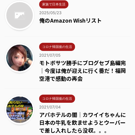
家族で日本生活
2025/05/23
俺のAmazon Wishリスト
コロナ帰国後の生活
2021/07/05
モトボサツ勝手にブログセブ島編完
｜今度は俺が迎えに行く番だ！福岡
空港で感動の再会
コロナ帰国後の生活
2021/07/04
アパホテルの闇｜カワイイちゃんに
日本の牛乳を飲ませようとウーバー
で差し入れしたら没収。。。