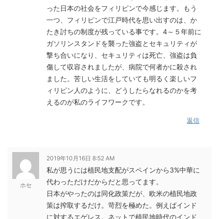
った日本の社会をフィリピンで今感じます。もう
一つ、フィリピンで江戸時代を思い出すのは、か
たき討ちの制度が残っている事です。4～５年前に
ガソリンスタンドを襲った強盗とセキュリティが
撃ち合いになり、セキュリティは死亡、強盗は負
傷して収容されましたが、病院で何者かに殺され
ました。苦しい生活をしていても明るく楽しいフ
ィリピン人のように、どうしたらなれるのかを考
えるのが私のライフワークです。
返信
2019年10月16日 8:52 AM
私が思うには植民地支配がスペインから3%中華に
代わっただけだからだと思ってます。
ホセ
日本がやったのは同化政策だが、欧米の植民地政
策は搾取するだけ。苛烈を極めた。例えばインド
に対するエゲレス。ネットで植民地時代のインド