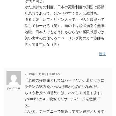
は代々同じ。
かたき討ちの制度。日本の死刑制度や刑罰は応報
刑思想であって、分かりやすく言えば敵討ち。
明るく楽しいフィリピン人って.....P人と腹割って
話してねーだろ（笑）。頭の中は煩悩渦巻く無限
地獄。日本人でもどうにもならない極限状態では
笑い出すのに似てる？ベーリング海のカニ漁師も
笑ってますがな（笑）
返信
2019年10月16日 9:18 AM
「老後の移住先としてはハードだが、若いうちに
ラテンの魅力をたっぷり味わうのがお勧めだ。」
ponchuu
ちゅう教授の御意見には、ハゲしく同意すます。
youtubeの４ｋ映像でリサールパークを散策ド
ス。
若い頃、ジープニーで散策してマン遊すとります