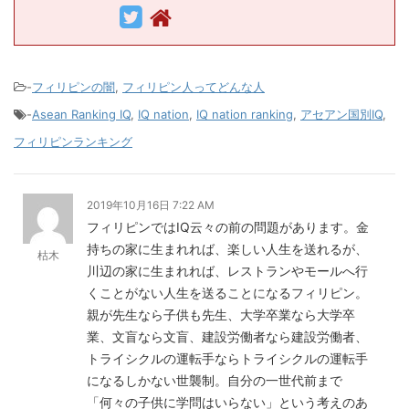
-
フィリピンの闇
,
フィリピン人ってどんな人
-
Asean Ranking IQ
,
IQ nation
,
IQ nation ranking
,
アセアン国別IQ
,
フィリピンランキング
2019年10月16日 7:22 AM
フィリピンではIQ云々の前の問題があります。金
持ちの家に生まれれば、楽しい人生を送れるが、
枯木
川辺の家に生まれれば、レストランやモールへ行
くことがない人生を送ることになるフィリピン。
親が先生なら子供も先生、大学卒業なら大学卒
業、文盲なら文盲、建設労働者なら建設労働者、
トライシクルの運転手ならトライシクルの運転手
になるしかない世襲制。自分の一世代前まで
「何々の子供に学問はいらない」という考えのあ