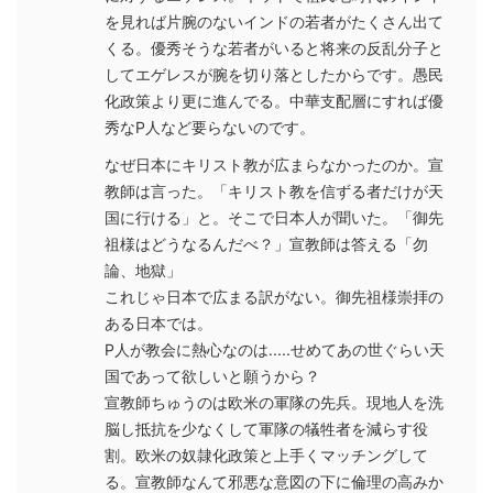
を見れば片腕のないインドの若者がたくさん出て
くる。優秀そうな若者がいると将来の反乱分子と
してエゲレスが腕を切り落としたからです。愚民
化政策より更に進んでる。中華支配層にすれば優
秀なP人など要らないのです。
なぜ日本にキリスト教が広まらなかったのか。宣
教師は言った。「キリスト教を信ずる者だけが天
国に行ける」と。そこで日本人が聞いた。「御先
祖様はどうなるんだべ？」宣教師は答える「勿
論、地獄」
これじゃ日本で広まる訳がない。御先祖様崇拝の
ある日本では。
P人が教会に熱心なのは.....せめてあの世ぐらい天
国であって欲しいと願うから？
宣教師ちゅうのは欧米の軍隊の先兵。現地人を洗
脳し抵抗を少なくして軍隊の犠牲者を減らす役
割。欧米の奴隷化政策と上手くマッチングして
る。宣教師なんて邪悪な意図の下に倫理の高みか