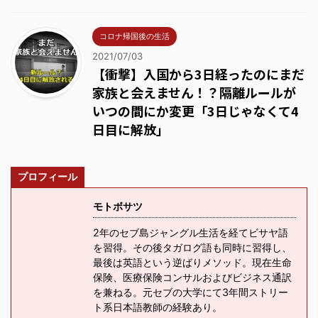
コロナ帰国後の生活
2021/07/03
【衝撃】入国から3日経ったのにまだ
家族と会えません！？隔離ルールが
いつの間にか変更「3日じゃなくて4
日目に解放」
プロフィール
モトボサツ
2年のセブ島ジャングル生活を経てビサヤ語
を習得。その後タガログ語も同時に習得し、
最後は英語という逆ばりメソッド。現在生命
保険、医療保険コンサルおよびビジネス通訳
を兼ねる。元セブの大学にて3年間ストリー
ト系日本語教師の経験あり。