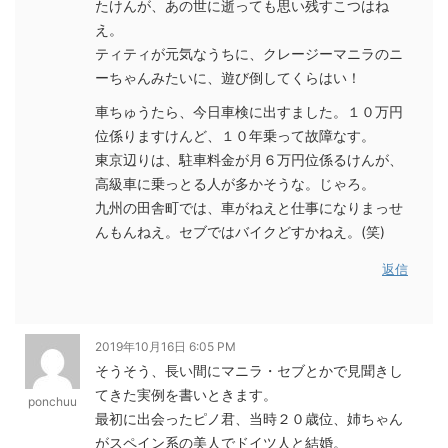
たけんが、あの世に逝っても思い残すこつはね
え。
ティティが元気なうちに、クレージーマニラのニ
ーちゃんみたいに、遊び倒してくらはい！
車ちゅうたら、今日車検に出すました。１０万円
位係りますけんど、１０年乗って故障なす。
東京辺りは、駐車料金が月６万円位係るけんが、
高級車に乗っとる人が多かそうな。じゃろ。
九州の田舎町では、車がねえと仕事になりまっせ
んもんねえ。セブではバイクどすかねえ。(笑)
返信
2019年10月16日 6:05 PM
そうそう、長い間にマニラ・セブとかで見聞きし
てきた実例を書いときます。
ponchuu
最初に出会ったピノ君、当時２０歳位、姉ちゃん
がスペイン系の美人でドイツ人と結婚。