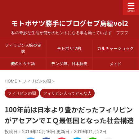
モトボサツ勝手にブログセブ島編vol2
私の奇妙な生活が何かのヒントになる事を願っています フフフ
フィリピン人嫁の実
モトボサツ的
カルチャーショック
態
俺のビサヤ語
デング熱、日本脳炎
メイド
HOME
>
フィリピンの闇
>
フィリピンの闇
フィリピン人ってどんな人
100年前は日本より豊かだったフィリピン
がアセアンでＩＱ最低国となった社会構造
投稿日：2019年10月16日 更新日：
2019年11月22日