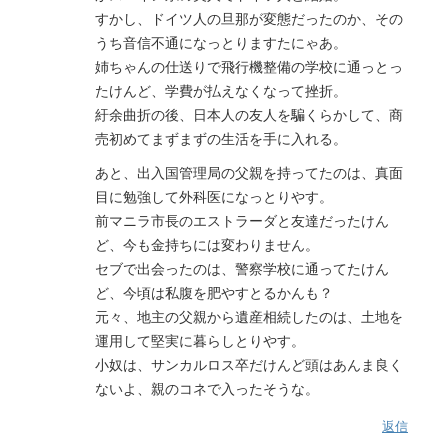
すかし、ドイツ人の旦那が変態だったのか、その
うち音信不通になっとりますたにゃあ。
姉ちゃんの仕送りで飛行機整備の学校に通っとっ
たけんど、学費が払えなくなって挫折。
紆余曲折の後、日本人の友人を騙くらかして、商
売初めてまずまずの生活を手に入れる。
あと、出入国管理局の父親を持ってたのは、真面
目に勉強して外科医になっとりやす。
前マニラ市長のエストラーダと友達だったけん
ど、今も金持ちには変わりません。
セブで出会ったのは、警察学校に通ってたけん
ど、今頃は私腹を肥やすとるかんも？
元々、地主の父親から遺産相続したのは、土地を
運用して堅実に暮らしとりやす。
小奴は、サンカルロス卒だけんど頭はあんま良く
ないよ、親のコネで入ったそうな。
返信