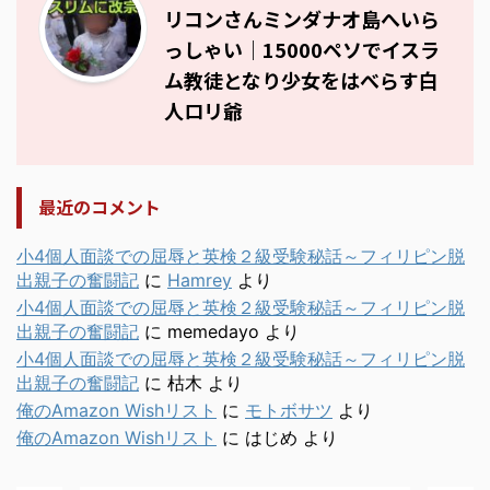
リコンさんミンダナオ島へいら
っしゃい｜15000ペソでイスラ
ム教徒となり少女をはべらす白
人ロリ爺
最近のコメント
小4個人面談での屈辱と英検２級受験秘話～フィリピン脱
出親子の奮闘記
に
Hamrey
より
小4個人面談での屈辱と英検２級受験秘話～フィリピン脱
出親子の奮闘記
に
memedayo
より
小4個人面談での屈辱と英検２級受験秘話～フィリピン脱
出親子の奮闘記
に
枯木
より
俺のAmazon Wishリスト
に
モトボサツ
より
俺のAmazon Wishリスト
に
はじめ
より