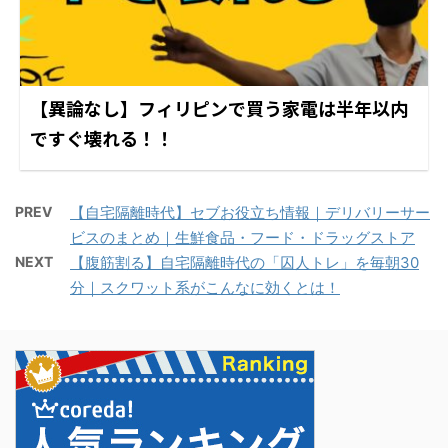
【異論なし】フィリピンで買う家電は半年以内
ですぐ壊れる！！
PREV
【自宅隔離時代】セブお役立ち情報｜デリバリーサー
ビスのまとめ｜生鮮食品・フード・ドラッグストア
NEXT
【腹筋割る】自宅隔離時代の「囚人トレ」を毎朝30
分｜スクワット系がこんなに効くとは！