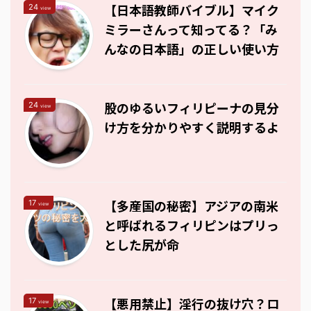
【日本語教師バイブル】マイク
24
view
ミラーさんって知ってる？「み
んなの日本語」の正しい使い方
股のゆるいフィリピーナの見分
24
view
け方を分かりやすく説明するよ
【多産国の秘密】アジアの南米
17
view
と呼ばれるフィリピンはプリっ
とした尻が命
【悪用禁止】淫行の抜け穴？ロ
17
view