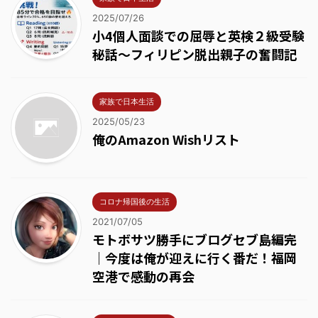
2025/07/26
小4個人面談での屈辱と英検２級受験
秘話～フィリピン脱出親子の奮闘記
家族で日本生活
2025/05/23
俺のAmazon Wishリスト
コロナ帰国後の生活
2021/07/05
モトボサツ勝手にブログセブ島編完
｜今度は俺が迎えに行く番だ！福岡
空港で感動の再会