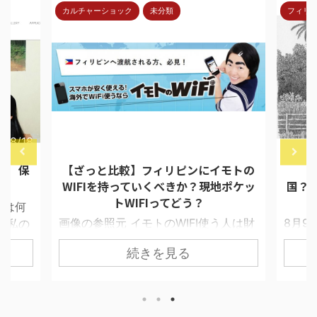
フィリピン人ってどんな人
メイド
8/4/30
2017/9/10
モトの
【まとめ】フィリピンってどんな
【重
ポケッ
国？ 10年間で体験した出来事を元に
一覧化
フィ
う人は財
8月9月は日本の大学生の研修プログラ
だが、
接触す
ムが目白押し。 私にとっても大学生惑
近所
続きを見る
問があ
星交流会や通訳等の仕事を頂ける嬉し
びに
IFI借
い季節である。 反省会や食事会等で使
い。 
Sと答
えるフィリピンあるあるネタとして特
るのに
相手がほ
徴を一覧化してみた。 相手によっては
人いわ