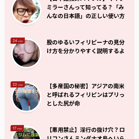
ミラーさんって知ってる？「み
んなの日本語」の正しい使い方
股のゆるいフィリピーナの見分
24
view
け方を分かりやすく説明するよ
【多産国の秘密】アジアの南米
22
view
と呼ばれるフィリピンはプリっ
とした尻が命
【悪用禁止】淫行の抜け穴？ロ
17
view
リコンさんミンダナオ島へいら