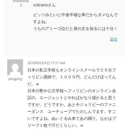
motobosa
volcanoさん
2
ビッツみたいに中途半端な車だからダメなんで
すよね。
うちのアミーゴ位だと身の丈を知るには十分！
返信
2016年6月4日 11:17 AM
日本の私立学校もオンラインスクールで２５分フ
ィリピン講師で、１０００円。どんだけぼってん
pingping
だ。ｗ
日本の塾や公立学校へフィリピンのオンライン会
話の、エージェントとやればかなり儲かると思う
ですが。どうですか。あと今ジョリビーのファニ
ーダンス ユーチューブでたのしんでます。すご
いですよね。ぬいぐるみ来てあの踊り。なかはブ
リーフ１枚で汗だくらしい。ｗ