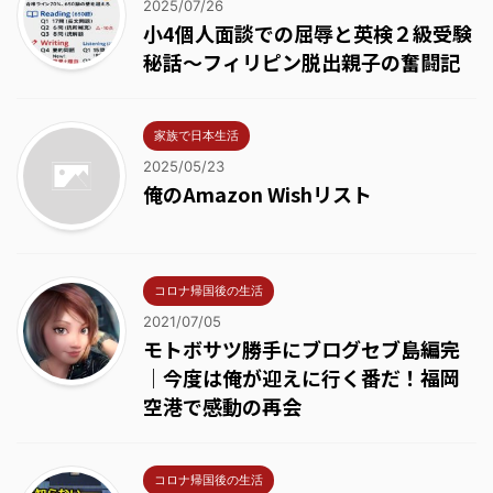
2025/07/26
小4個人面談での屈辱と英検２級受験
秘話～フィリピン脱出親子の奮闘記
家族で日本生活
2025/05/23
俺のAmazon Wishリスト
コロナ帰国後の生活
2021/07/05
モトボサツ勝手にブログセブ島編完
｜今度は俺が迎えに行く番だ！福岡
空港で感動の再会
コロナ帰国後の生活