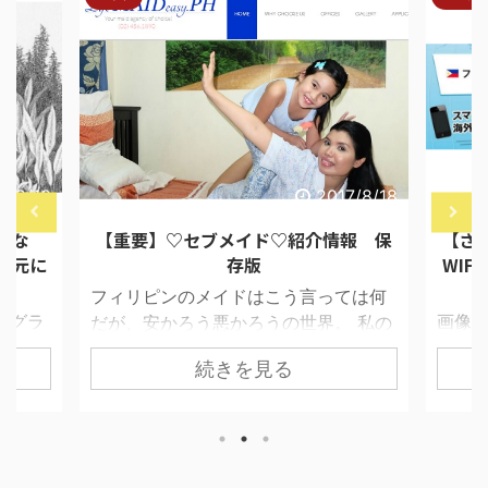
7/9/10
2017/8/18
んな
【重要】♡セブメイド♡紹介情報 保
【ざ
を元に
存版
WI
フィリピンのメイドはこう言っては何
ログラ
画像の
だが、安かろう悪かろうの世界。 私の
学生惑
布に余
近所の中流フィリピン人達もメイド選
続きを見る
る嬉し
ると
びには大変苦労し、回転率が物凄く早
等で使
る。 
い。 フィリピン人でさえ扱いに苦労す
して特
りてき
るのに日本人だと即アウトだろう。 達
っては
える人
人いわく、10回に1回当たりがあるとい
ので、
とんど
うメイド選び。 うちの場合は現在9人