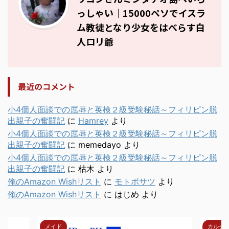
っしゃい｜15000ペソでイスラ
ム教徒となり少女をはべらす白
人ロリ爺
最近のコメント
小4個人面談での屈辱と英検２級受験秘話～フィリピン脱
出親子の奮闘記
に
Hamrey
より
小4個人面談での屈辱と英検２級受験秘話～フィリピン脱
出親子の奮闘記
に
memedayo
より
小4個人面談での屈辱と英検２級受験秘話～フィリピン脱
出親子の奮闘記
に
枯木
より
俺のAmazon Wishリスト
に
モトボサツ
より
俺のAmazon Wishリスト
に
はじめ
より
メイド
カルチ