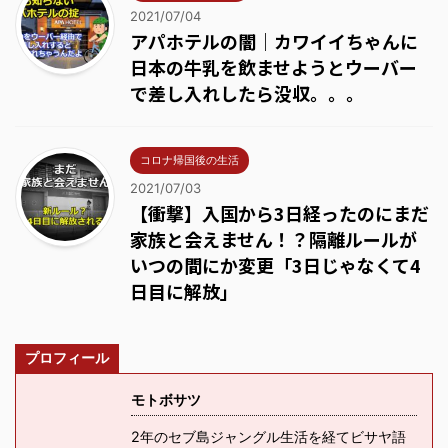
2021/07/04
アパホテルの闇｜カワイイちゃんに
日本の牛乳を飲ませようとウーバー
で差し入れしたら没収。。。
コロナ帰国後の生活
2021/07/03
【衝撃】入国から3日経ったのにまだ
家族と会えません！？隔離ルールが
いつの間にか変更「3日じゃなくて4
日目に解放」
プロフィール
モトボサツ
2年のセブ島ジャングル生活を経てビサヤ語