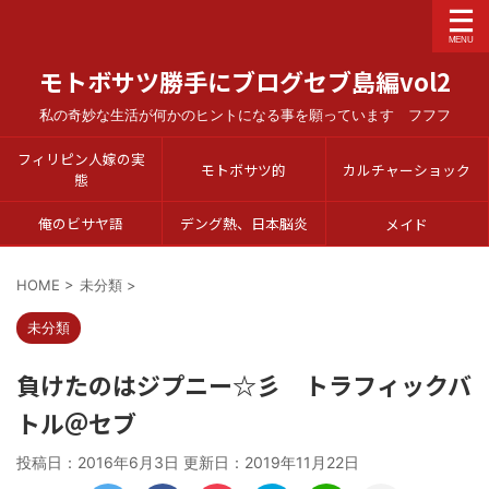
モトボサツ勝手にブログセブ島編vol2
私の奇妙な生活が何かのヒントになる事を願っています フフフ
フィリピン人嫁の実
モトボサツ的
カルチャーショック
態
俺のビサヤ語
デング熱、日本脳炎
メイド
HOME
>
未分類
>
未分類
負けたのはジプニー☆彡 トラフィックバ
トル＠セブ
投稿日：2016年6月3日 更新日：
2019年11月22日