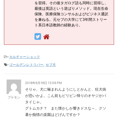
を習得。その後タガログ語も同時に習得し、
最後は英語という逆ばりメソッド。現在生命
保険、医療保険コンサルおよびビジネス通訳
を兼ねる。元セブの大学にて3年間ストリー
ト系日本語教師の経験あり。
-
カルチャーショック
-
ゴールデンレトリバー
,
セブ犬
2018年6月18日 12:09 PM
そりゃ、犬に噛まれんようにしとかんと、狂犬病
が恐いかよ。こん前もピリピン帰りのオヤジがパ
プケモン
タイじゃ。
グトムカナ？ また懐かしか響きドスな～、クソ
暑か痴情の楽園はどげんですか？