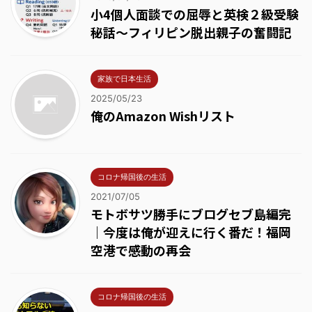
小4個人面談での屈辱と英検２級受験
秘話～フィリピン脱出親子の奮闘記
家族で日本生活
2025/05/23
俺のAmazon Wishリスト
コロナ帰国後の生活
2021/07/05
モトボサツ勝手にブログセブ島編完
｜今度は俺が迎えに行く番だ！福岡
空港で感動の再会
コロナ帰国後の生活