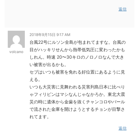
返信
2018年9月15日 9:17 AM
台風22号にルソン全島が包まれてますな。台風の
目がハッキリせんから熱帯低気圧に変わったかも
volcano
しれん。時速 20〜30キロのノロノロなんで大き
い被害が出るかも。
セブはいつも被害を免れる好位置にあるように見
える。
いつも大災害に見舞われる災害列島日本に比べり
ゃフィリピンはマシなんじゃなかろか。東北大震
災の時に遺体から金歯を抜くチャンコロやバール
で流された金庫を開けようとするチョンが目撃さ
れてます。
返信