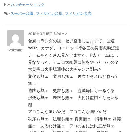
-
カルチャーショック
-
スーパー台風
,
フィリピン台風
,
フィリピン災害
2018年9月15日 8:08 AM
台風ヨランダの後、セブ空港に居ますて、国連
WFP、カナダ、ヨーロッパ等各国の災害救助派遣
volcano
チームをたくさん見かけますた。P人チームは....
見なかった。アヨロ大統領は何をやっとったの？
大災害は火事場泥棒の大チャンス到来？
文化も無ェ 文明も無ェ 民度もそれほど育って
無ェ
遺跡も無ェ 史書も無ェ 盗賊毎日ぐーるぐる
娯楽も無ェ 未来も無ェ 火付け盗賊やりたい放
題
アコこんな国いやだ アコこんな国いやだ
秩序も無ェ 法理も無ェ 真実無ェ 情報無ェ 常識
無ェ あるわけ無ェ アコの国には民度が無ェ