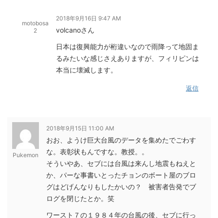
2018年9月16日 9:47 AM
motobosa
volcanoさん
2
日本は復興能力が桁違いなので雨降って地固ま
るみたいな感じさえありますが、フィリピンは
本当に壊滅します。
返信
2018年9月15日 11:00 AM
おお、ようけ巨大台風のデータを集めたでごわす
な。表彰状もんですな。教授。。
Pukemon
そういやあ、セブには台風は来んし地震もねえと
か、パーな事書いとったチョンのボート屋のブロ
グはどげんなりもしたかいの？ 被害者告発でブ
ログを閉じたとか。笑
ワースト７の１９８４年の台風の後、セブに行っ