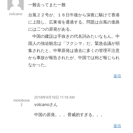
一難去ってまた一難
volcano
台風２２号が、１６日午後から深夜に駆けて香港
に上陸し、広東省を通過する。問題は台風の進路
には二つの原発がある。
中国の建設は手抜きの代名詞みたいなもん。中
国人の強迫観念は「フクシマ」だ。緊急会議が招
集されたと。中華原発は過去に多くの管理不注意
から事故が報告されたが、中国では殆ど報じられ
なかった。
返信
2018年9月16日 11:18 AM
motobosa
volcanoさん
2
中国の原発。。。脅威的すぎる。。。
返信