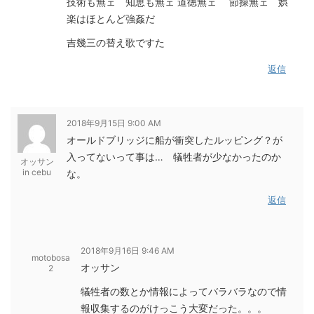
技術も無ェ 知恵も無ェ 道徳無ェ 節操無ェ 娯
楽はほとんど強姦だ
吉幾三の替え歌ですた
返信
2018年9月15日 9:00 AM
オールドブリッジに船が衝突したルッピング？が
入ってないって事は… 犠牲者が少なかったのか
オッサン
in cebu
な。
返信
2018年9月16日 9:46 AM
motobosa
オッサン
2
犠牲者の数とか情報によってバラバラなので情
報収集するのがけっこう大変だった。。。