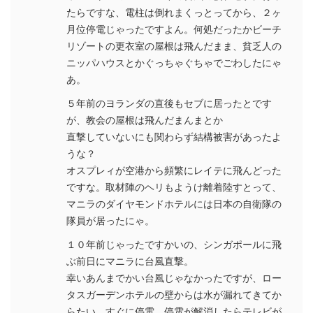
たらですな、電柱は倒れまくっとってから、２ヶ
月位停電じゃったですよん。何処だったかビーチ
リゾートの更衣室の屋根は飛んだまま、貧乏人の
ニッパハウスとかぐっちゃぐちゃでごわしたにゃ
あ。
５年前のヨランダの直後もセブに居ったとです
が、教会の屋根は飛んだまんまとか
直撃していないにも関わらず結構被害があったよ
うな？
オスプレィが空港から頻繁にレイテに飛んどった
ですな。取材陣のヘリもようけ離着陸すとって、
マニラのダイヤモンドホテルには日本の自衛隊の
隊員が居ったにゃ。
１０年前じゃったですかいの、シンガポールに飛
ぶ前日にマニラに台風直撃。
幸いあんまでかい台風じゃなかったですが、ロー
タスガーデンホテルの壁からは水が漏れてきてか
らたい、すぐに停電。停電が解消したらテレビが