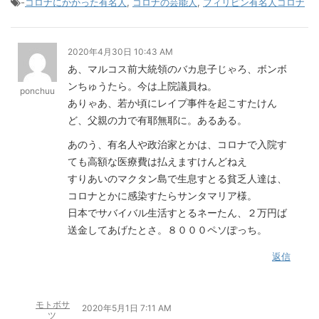
-
コロナにかかった有名人
,
コロナの芸能人
,
フィリピン有名人コロナ
2020年4月30日 10:43 AM
あ、マルコス前大統領のバカ息子じゃろ、ボンボ
ンちゅうたら。今は上院議員ね。
ponchuu
ありゃあ、若か頃にレイプ事件を起こすたけん
ど、父親の力で有耶無耶に。あるある。
あのう、有名人や政治家とかは、コロナで入院す
ても高額な医療費は払えますけんどねえ
すりあいのマクタン島で生息すとる貧乏人達は、
コロナとかに感染すたらサンタマリア様。
日本でサバイバル生活すとるネーたん、２万円ば
送金してあげたとさ。８０００ペソぽっち。
返信
モトボサ
2020年5月1日 7:11 AM
ツ