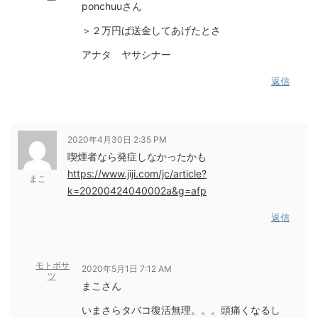
ponchuuさん
＞２万円ば送金してあげたとさ
アナタ ヤサシナー
返信
2020年4月30日 2:35 PM
喫煙者なら発症しなかったかも
https://www.jiji.com/jc/article?
まこ
k=20200424040002a&g=afp
返信
モトボサ
2020年5月1日 7:12 AM
ツ
まこさん
いまさらタバコ復活無理。。。頭痛くなるし