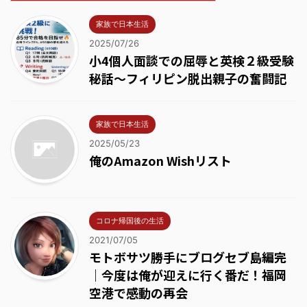
家族で日本生活
2025/07/26
小4個人面談での屈辱と英検２級受験
秘話～フィリピン脱出親子の奮闘記
家族で日本生活
2025/05/23
俺のAmazon Wishリスト
コロナ帰国後の生活
2021/07/05
モトボサツ勝手にブログセブ島編完
｜今度は俺が迎えに行く番だ！福岡
空港で感動の再会