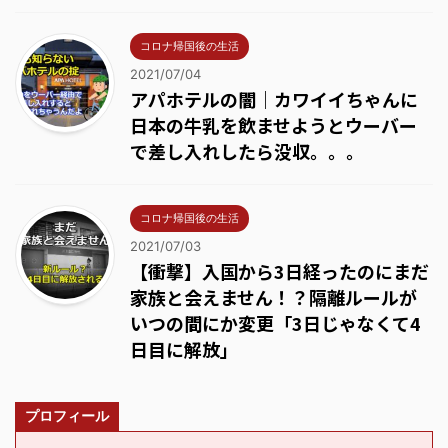
コロナ帰国後の生活
2021/07/04
アパホテルの闇｜カワイイちゃんに
日本の牛乳を飲ませようとウーバー
で差し入れしたら没収。。。
コロナ帰国後の生活
2021/07/03
【衝撃】入国から3日経ったのにまだ
家族と会えません！？隔離ルールが
いつの間にか変更「3日じゃなくて4
日目に解放」
プロフィール