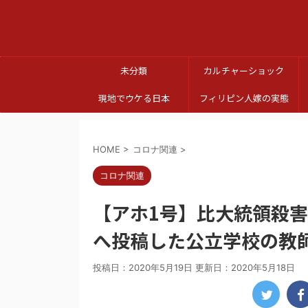
未分類
カルチャーショック
現地でウケる日本
フィリピン人嫁の実態
HOME
>
コロナ関連
>
コロナ関連
【アホ1号】比大統領殺
へ投稿した公立学校の教
投稿日：2020年5月19日 更新日：
2020年5月18日