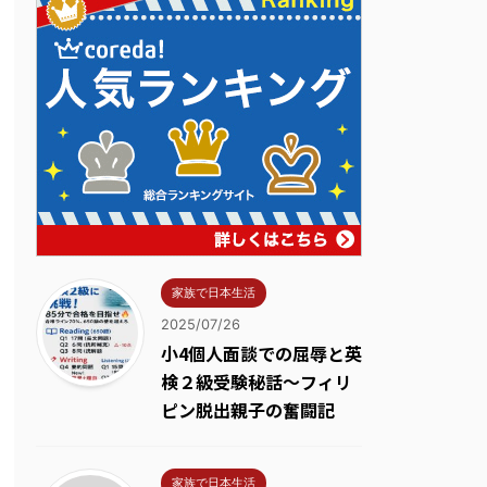
家族で日本生活
2025/07/26
小4個人面談での屈辱と英
検２級受験秘話～フィリ
ピン脱出親子の奮闘記
家族で日本生活