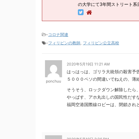
の大学にて3年間ストリート系
-
コロナ関連
-
フィリピンの教師
,
フィリピン公立高校
2020年5月19日 11:21 AM
はっはっは、ゴリラ大統領の殺害予
５０００ペソの間違いでねえの、薄給
ponchuu
そうそう、ロックダウン解除したら
やっぱす、アホ丸出しの国民性だす
福岡空港国際線ロビーは、閉鎖され