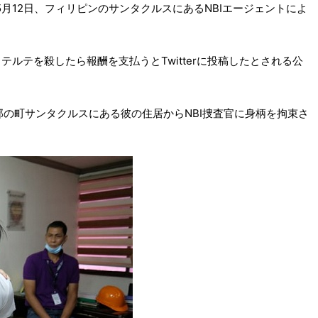
5月12日、フィリピンのサンタクルスにあるNBIエージェントによ
ルテを殺したら報酬を支払うとTwitterに投稿したとされる公
部の町サンタクルスにある彼の住居からNBI捜査官に身柄を拘束さ