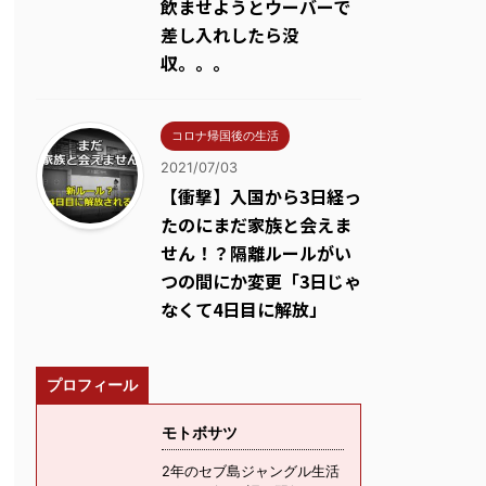
飲ませようとウーバーで
差し入れしたら没
収。。。
コロナ帰国後の生活
2021/07/03
【衝撃】入国から3日経っ
たのにまだ家族と会えま
せん！？隔離ルールがい
つの間にか変更「3日じゃ
なくて4日目に解放」
プロフィール
モトボサツ
2年のセブ島ジャングル生活