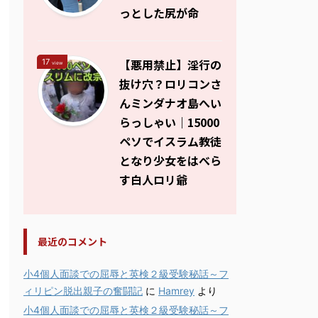
っとした尻が命
【悪用禁止】淫行の
17
view
抜け穴？ロリコンさ
んミンダナオ島へい
らっしゃい｜15000
ペソでイスラム教徒
となり少女をはべら
す白人ロリ爺
最近のコメント
小4個人面談での屈辱と英検２級受験秘話～フ
ィリピン脱出親子の奮闘記
に
Hamrey
より
小4個人面談での屈辱と英検２級受験秘話～フ