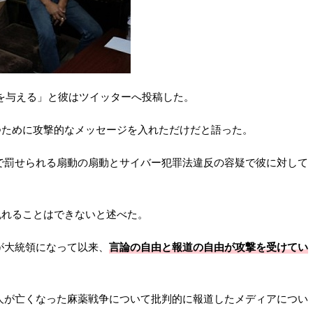
酬を与える」と彼はツイッターへ投稿した。
つために攻撃的なメッセージを入れただけだと語った。
所で罰せられる扇動の扇動とサイバー犯罪法違反の容疑で彼に対して
免れることはできないと述べた。
が大統領になって以来、
言論の自由と報道の自由が攻撃を受けてい
0人が亡くなった麻薬戦争について批判的に報道したメディアについ