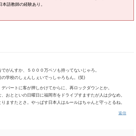
日本語教師の経験あり。
告でがんすか、５０００万ペソも持ってないじゃろ。
の学校のしぇんしぇいでっしゃろもん。(笑)
、デパートに客が押しかけてからに、再ロックダウンとか。
な、おとといの日曜日に福岡市をドライブすますたが人は少なめ。
とりますたとさ。やっぱす日本人はルールはちゃんと守っとるね。
返信