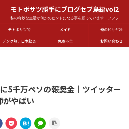
モトボサツ勝手にブログセブ島編vol2
私の奇妙な生活が何かのヒントになる事を願っています フフフ
モトボサツ的
メイド
俺のビサヤ語
デング熱、日本脳炎
免疫不全
お問い合わせ
害に5千万ペソの報奨金｜ツイッター
師がやばい