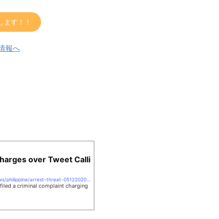
します！！
Charges over Tweet Calli
https://www.benarnews.org/english/news/philippine/arrest-threat-05122020120056.html
filed a criminal complaint charging