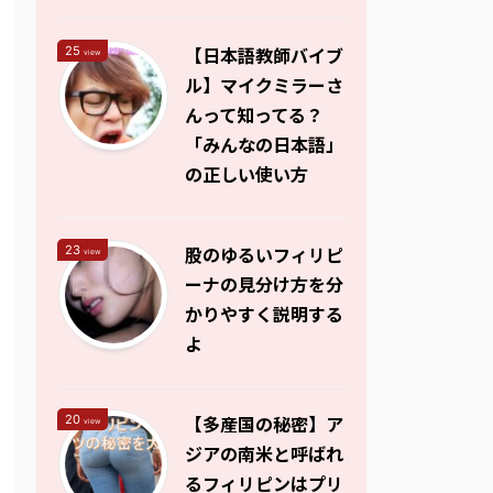
【日本語教師バイブ
25
view
ル】マイクミラーさ
んって知ってる？
「みんなの日本語」
の正しい使い方
股のゆるいフィリピ
23
view
ーナの見分け方を分
かりやすく説明する
よ
【多産国の秘密】ア
20
view
ジアの南米と呼ばれ
るフィリピンはプリ