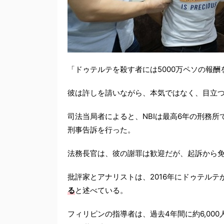
「ドゥテルテを殺す者には5000万ペソの報
彼は許しを請いながら、本気ではなく、目立
司法当局者によると、NBIは最高6年の刑務
刑事告訴を行った。
法務長官は、彼の謝罪は歓迎だが、起訴から
批評家とアナリストは、2016年にドゥテルテ
る
と述べている。
フィリピンの指導者は、過去4年間に約6,00