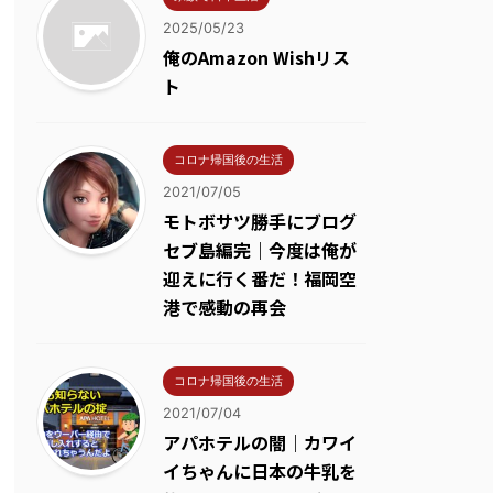
2025/05/23
俺のAmazon Wishリス
ト
コロナ帰国後の生活
2021/07/05
モトボサツ勝手にブログ
セブ島編完｜今度は俺が
迎えに行く番だ！福岡空
港で感動の再会
コロナ帰国後の生活
2021/07/04
アパホテルの闇｜カワイ
イちゃんに日本の牛乳を