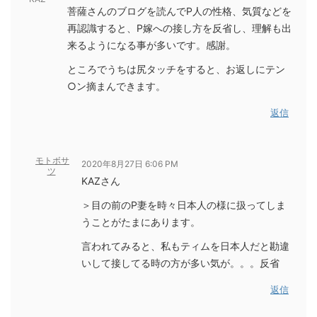
菩薩さんのブログを読んでP人の性格、気質などを
再認識すると、P嫁への接し方を反省し、理解も出
来るようになる事が多いです。感謝。
ところでうちは尻タッチをすると、お返しにテン
○ン摘まんできます。
返信
モトボサ
2020年8月27日 6:06 PM
ツ
KAZさん
＞目の前のP妻を時々日本人の様に扱ってしま
うことがたまにあります。
言われてみると、私もティムを日本人だと勘違
いして接してる時の方が多い気が。。。反省
返信