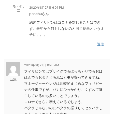
モトボサ
2020年8月27日 6:01 PM
ツ
ponchuさん
結局フィリピンはコロナを封じることはでき
ず、最初から何もしないのと同じ結果というオ
チに。。。
返信
2020年8月27日 8:20 AM
フィリピンではブサイクでもぽっちゃりでもおば
はんでもお金さえあればヒモが寄ってきますね。
Seiji
マネージャーやレジは比較的まじめなフィリピー
ナの仕事ですが、バカにひっかかり、くすねて逃
亡しているのも多いことでしょう。
コロナでさらに増えているでしょう。
バクラじゃないのにバクラの振りしてセクハラし
まくってるカスもいますね。