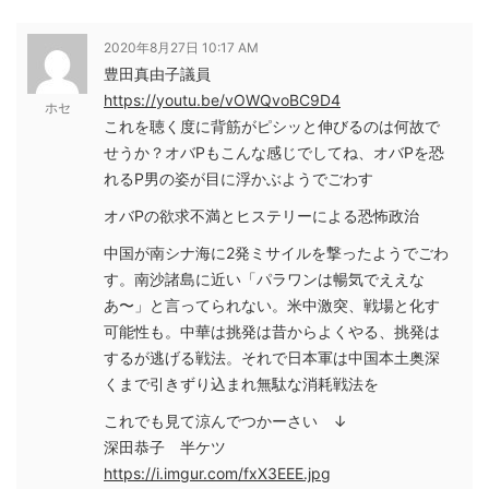
2020年8月27日 10:17 AM
豊田真由子議員
https://youtu.be/vOWQvoBC9D4
ホセ
これを聴く度に背筋がピシッと伸びるのは何故で
せうか？オバPもこんな感じでしてね、オバPを恐
れるP男の姿が目に浮かぶようでごわす
オバPの欲求不満とヒステリーによる恐怖政治
中国が南シナ海に2発ミサイルを撃ったようでごわ
す。南沙諸島に近い「パラワンは暢気でええな
あ〜」と言ってられない。米中激突、戦場と化す
可能性も。中華は挑発は昔からよくやる、挑発は
するが逃げる戦法。それで日本軍は中国本土奥深
くまで引きずり込まれ無駄な消耗戦法を
これでも見て涼んでつかーさい ↓
深田恭子 半ケツ
https://i.imgur.com/fxX3EEE.jpg