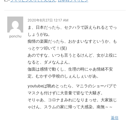
-
フィリピン人ってどんな人
,
日本vsフィリピン
2020年8月27日 12:17 AM
ま、日本だったら、セクハラで訴えられるとでっ
しょうがね。
ponchu
痴情の楽園だったら、おかまいなすというか、も
っとケツ叩いて！(笑)
あのですな、いつも言うとるけんど、女が上役に
なると、ダメなんよん。
伽面は感情で動くし、生理の時にゃあ情緒不安
定。むかす小学校のしぇんしぇいがあ。
youtubeば眺めとったら、マニラのショーパブで
マスクも付けずに大音量で皆なで大騒ぎ。
そりゃあ、コロナまみれになりまっせ。大家族じ
ゃけん、スラムの家に帰って大感染。南無～～
返信