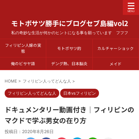
モトボサツ勝手にブログセブ島編vol2
私の奇妙な生活が何かのヒントになる事を願っています フフフ
フィリピン人嫁の実
モトボサツ的
カルチャーショック
態
俺のビサヤ語
デング熱、日本脳炎
メイド
HOME
>
フィリピン人ってどんな人
>
フィリピン人ってどんな人
日本vsフィリピン
ドキュメンタリー動画付き｜フィリピンの
マクドで学ぶ男女の在り方
投稿日：
2020年8月26日