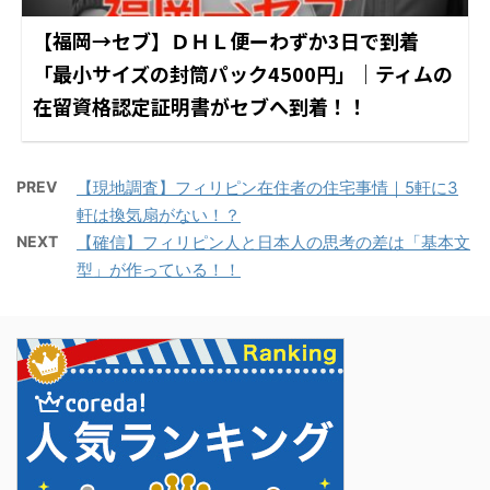
【福岡→セブ】ＤＨＬ便ーわずか3日で到着
「最小サイズの封筒パック4500円」｜ティムの
在留資格認定証明書がセブへ到着！！
PREV
【現地調査】フィリピン在住者の住宅事情｜5軒に3
軒は換気扇がない！？
NEXT
【確信】フィリピン人と日本人の思考の差は「基本文
型」が作っている！！