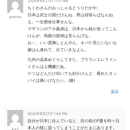
2020年8月27日 11:51 AM
ちくわさんのおっしゃるとうりだがや。
日本は武士の国だけんね、男は頑張らばなんね
ponchu
え。一生懸命仕事せんな。
マザコンのアホ義弟は、日本から銭が送ってこん
けんが、両親の面倒は見らんげな。
お～、いい度胸しとんやん。オバケ見たいないな
嫁はん連れて、出ていきなよん。
九州の温泉めぐりしてきた、ブラウンエレファン
トさんは上機嫌だあ。
ケツはどんだけ叩いても好かけんど、垂れたオッ
パイは痛いげなたい。(爆)
返信
2020年8月27日 1:44 PM
自分が日本に住んでいると、目の前のP妻を時々日
本人の様に扱ってしまうことがたまにあります。
KAZ