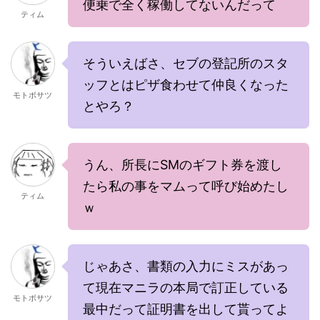
便乗で全く稼働してないんだって
ティム
そういえばさ、セブの登記所のスタ
ッフとはピザ食わせて仲良くなった
モトボサツ
とやろ？
うん、所長にSMのギフト券を渡し
たら私の事をマムって呼び始めたし
ティム
ｗ
じゃあさ、書類の入力にミスがあっ
て現在マニラの本局で訂正している
モトボサツ
最中だって証明書を出して貰ってよ