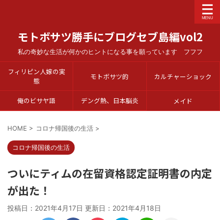
モトボサツ勝手にブログセブ島編vol2
私の奇妙な生活が何かのヒントになる事を願っています フフフ
フィリピン人嫁の実
モトボサツ的
カルチャーショック
態
俺のビサヤ語
デング熱、日本脳炎
メイド
HOME
>
コロナ帰国後の生活
>
コロナ帰国後の生活
ついにティムの在留資格認定証明書の内定
が出た！
投稿日：2021年4月17日 更新日：
2021年4月18日