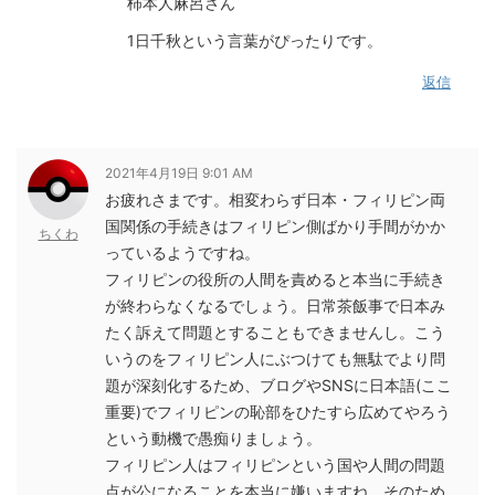
柿本人麻呂さん
1日千秋という言葉がぴったりです。
返信
2021年4月19日 9:01 AM
お疲れさまです。相変わらず日本・フィリピン両
国関係の手続きはフィリピン側ばかり手間がかか
ちくわ
っているようですね。
フィリピンの役所の人間を責めると本当に手続き
が終わらなくなるでしょう。日常茶飯事で日本み
たく訴えて問題とすることもできませんし。こう
いうのをフィリピン人にぶつけても無駄でより問
題が深刻化するため、ブログやSNSに日本語(ここ
重要)でフィリピンの恥部をひたすら広めてやろう
という動機で愚痴りましょう。
フィリピン人はフィリピンという国や人間の問題
点が公になることを本当に嫌いますね。そのため