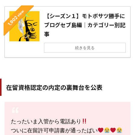
view
【シーズン１】モトボサツ勝手に
1,902
ブログセブ島編｜カテゴリー別記
事
続きを見る
在留資格認定の内定の裏舞台を公表
たったいま入管から電話あり
ついに在留許可申請書が通ったばい