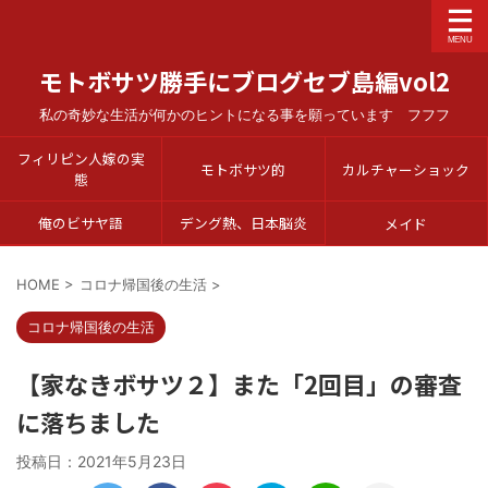
モトボサツ勝手にブログセブ島編vol2
私の奇妙な生活が何かのヒントになる事を願っています フフフ
フィリピン人嫁の実
モトボサツ的
カルチャーショック
態
俺のビサヤ語
デング熱、日本脳炎
メイド
HOME
>
コロナ帰国後の生活
>
コロナ帰国後の生活
【家なきボサツ２】また「2回目」の審査
に落ちました
投稿日：
2021年5月23日