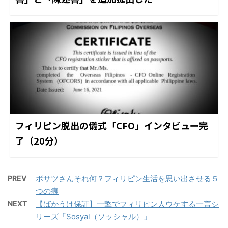
フィリピン脱出の儀式「CFO」インタビュー完
了（20分）
PREV
ボサツさんそれ何？フィリピン生活を思い出させる５
つの痕
NEXT
【ばかうけ保証】一撃でフィリピン人ウケする一言シ
リーズ「Sosyal（ソッシャル）」