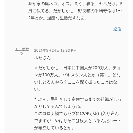
我が家の庭ネコ。オス。食う、寝る、ヤルだけ。P
男に似てる。だがしかし、野良猫の平均寿命は1〜
2年とか。過酷な生活だすなあ。
返信
モトボサ
2021年5月24日 12:33 PM
ツ
ホセさん
＞だがしかし、日本に中国人が200万人。チョ
ンが100万人。パキスタン人とか（笑）。どな
いしとるんやろ？ここを深く掘ったことはな
い。
たぶん、手引きして定住するまでの組織がしっ
かりしてるんでしょうね。
このコロナ禍でもセブにCやKが沢山入り込ん
でますが、やはりそこは役人とつるんだルート
が確立しているとか。