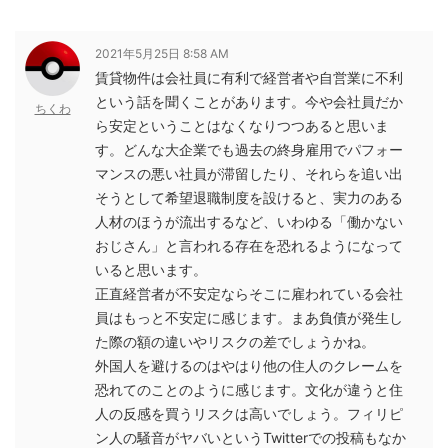
2021年5月25日 8:58 AM
賃貸物件は会社員に有利で経営者や自営業に不利
という話を聞くことがあります。今や会社員だか
ちくわ
ら安定ということはなくなりつつあると思いま
す。どんな大企業でも過去の終身雇用でパフォー
マンスの悪い社員が滞留したり、それらを追い出
そうとして希望退職制度を設けると、実力のある
人材のほうが流出するなど、いわゆる「働かない
おじさん」と言われる存在を恐れるようになって
いると思います。
正直経営者が不安定ならそこに雇われている会社
員はもっと不安定に感じます。まあ負債が発生し
た際の額の違いやリスクの差でしょうかね。
外国人を避けるのはやはり他の住人のクレームを
恐れてのことのように感じます。文化が違うと住
人の反感を買うリスクは高いでしょう。フィリピ
ン人の騒音がヤバいというTwitterでの投稿もなか