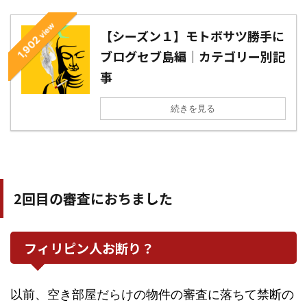
view
【シーズン１】モトボサツ勝手に
1,902
ブログセブ島編｜カテゴリー別記
事
続きを見る
2回目の審査におちました
フィリピン人お断り？
以前、空き部屋だらけの物件の審査に落ちて禁断の