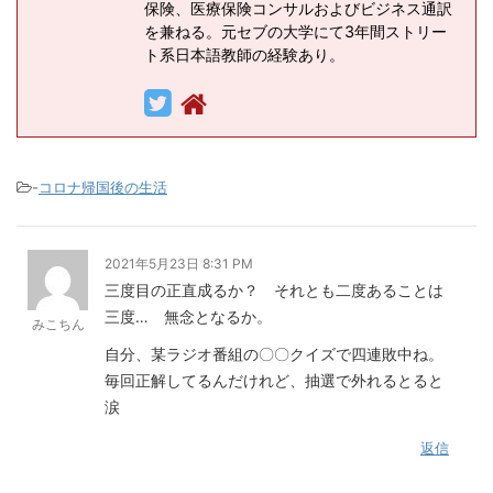
保険、医療保険コンサルおよびビジネス通訳
を兼ねる。元セブの大学にて3年間ストリー
ト系日本語教師の経験あり。
-
コロナ帰国後の生活
2021年5月23日 8:31 PM
三度目の正直成るか？ それとも二度あることは
三度… 無念となるか。
みこちん
自分、某ラジオ番組の〇〇クイズで四連敗中ね。
毎回正解してるんだけれど、抽選で外れるとると
涙
返信